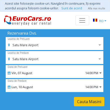
Acest site foloseşte cookie-uri. Navigând în continuare, îţi exprimi
acordul asupra folosirii cookie-urilor.
Sunt de acord
Afla mai multe
RO
Rezervarea Dvs.
Locatia de Preluare
Satu Mare Airport
Locatia de Predare
Satu Mare Airport
Data de Preluare
Vin,
07
August
14:00 PM
Data de Predare
Lun,
10
August
14:00 PM
Cauta Masini