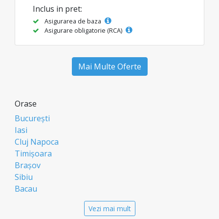
Inclus in pret:
Asigurarea de baza
Asigurare obligatorie (RCA)
Mai Multe Oferte
Orase
București
Iasi
Cluj Napoca
Timișoara
Brașov
Sibiu
Bacau
Oradea
Vezi mai mult
Arad