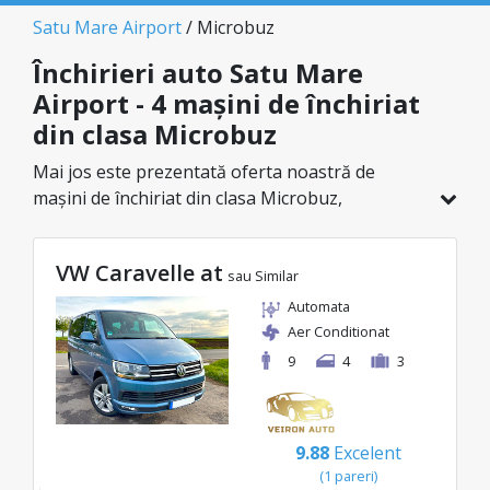
Satu Mare Airport
/ Microbuz
Închirieri auto Satu Mare
Airport - 4 mașini de închiriat
din clasa Microbuz
Mai jos este prezentată oferta noastră de
mașini de închiriat din clasa Microbuz,
disponibilă în Satu Mare Airport. Dintr-un total
de 4 de vehicule în această locație, poți alege
VW Caravelle at
modelul ideal din categoria selectată, cu prețuri
sau Similar
avantajoase ce pornesc de la doar 60€/zi.
Automata
Aer Conditionat
9
4
3
9.88
Excelent
(1 pareri)