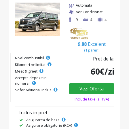
Automata
Aer Conditionat
9
4
4
9.88
Excelent
(1 pareri)
Nivel combustibil
Pret de la:
Kilometri nelimitat
60€/zi
Meet & greet
Accepta depozit in
numerar
Vezi Oferta
Sofer Aditional Inclus
Include taxe (si TVA)
Inclus in pret:
Asigurarea de baza
Asigurare obligatorie (RCA)