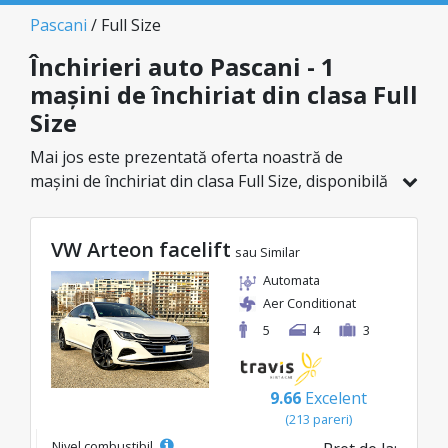
Pascani
/ Full Size
Închirieri auto Pascani - 1
mașini de închiriat din clasa Full
Size
Mai jos este prezentată oferta noastră de
mașini de închiriat din clasa Full Size, disponibilă
în Pascani. Dintr-un total de 1 de vehicule în
această locație, poți alege modelul ideal din
VW Arteon facelift
categoria selectată, cu prețuri avantajoase ce
sau Similar
pornesc de la doar 56€/zi.
Automata
Aer Conditionat
5
4
3
9.66
Excelent
(213 pareri)
Nivel combustibil