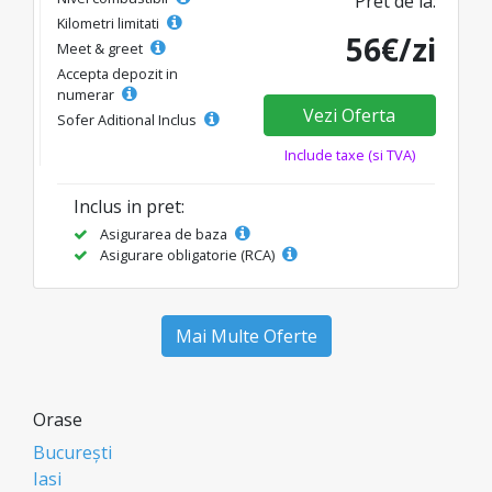
Pret de la:
Kilometri limitati
56€/zi
Meet & greet
Accepta depozit in
numerar
Vezi Oferta
Sofer Aditional Inclus
Include taxe (si TVA)
Inclus in pret:
Asigurarea de baza
Asigurare obligatorie (RCA)
Mai Multe Oferte
Orase
București
Iasi