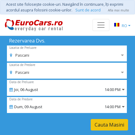
Acest site foloseşte cookie-uri. Navigând în continuare, îţi exprimi
acordul asupra folosirii cookie-urilor.
Sunt de acord
Afla mai multe
RO
Rezervarea Dvs.
Locatia de Preluare
Pascani
Locatia de Predare
Pascani
Data de Preluare
Joi,
06
August
14:00 PM
Data de Predare
Dum,
09
August
14:00 PM
Cauta Masini