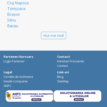
Cluj Napoca
Timișoara
Brașov
Sibiu
Bacau
Oradea
Vezi mai mult
Arad
Piatra Neamt
Constanta
Galati
Parteneri Eurocars
Contact
Suceava
Login Partener
Intrebari Frecvente
Targu Mures
Contact
Focșani
Legal
Link-uri
Conditii de Inchiriere
Blog
Targoviste
Detalii Companie
SiteMap
Ploiesti
ANPC
Craiova
Botosani
Deva
Resita