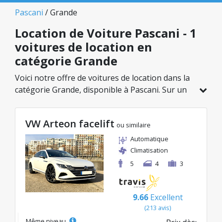
Pascani
/ Grande
Location de Voiture Pascani - 1
voitures de location en
catégorie Grande
Voici notre offre de voitures de location dans la
catégorie Grande, disponible à Pascani. Sur un
total de 1 véhicules dans cette agence, vous
pouvez choisir le modèle idéal dans la catégorie
VW Arteon facelift
sélectionnée, avec des tarifs avantageux
ou similaire
débutant à seulement 56€/jour.
Automatique
Climatisation
5
4
3
9.66
Excellent
(213 avis)
Même niveau