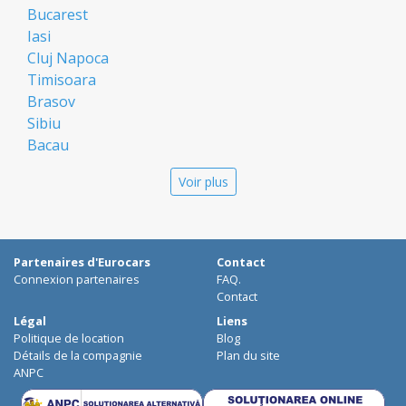
Bucarest
Iasi
Cluj Napoca
Timisoara
Brasov
Sibiu
Bacau
Oradea
Voir plus
Arad
Piatra Neamt
Constanta
Galati
Partenaires d'Eurocars
Contact
Suceava
Connexion partenaires
FAQ.
Targu Mures
Contact
Focsani
Légal
Liens
Politique de location
Blog
Targoviste
Détails de la compagnie
Plan du site
Ploiesti
ANPC
Craiova