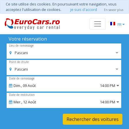
Ce site utilise des cookies. En poursuivant votre navigation, vous
acceptez l'utilisation de cookies.
je suis d'accord
En savoir plus
FR
Votre réservation
Lieu de ramassage
Pascani
Point de chute
Pascani
Date de ramassage
Dim.,
09
Août
14:00 PM
Date de restitution
Mer.,
12
Août
14:00 PM
Rechercher des voitures