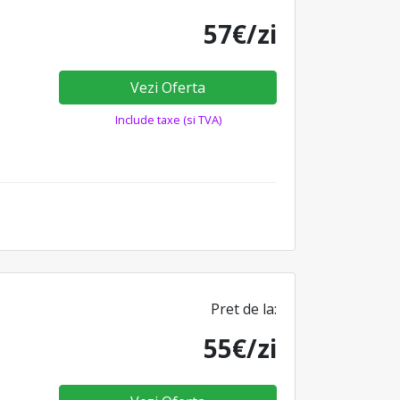
57€/zi
Vezi Oferta
Include taxe (si TVA)
Pret de la:
55€/zi