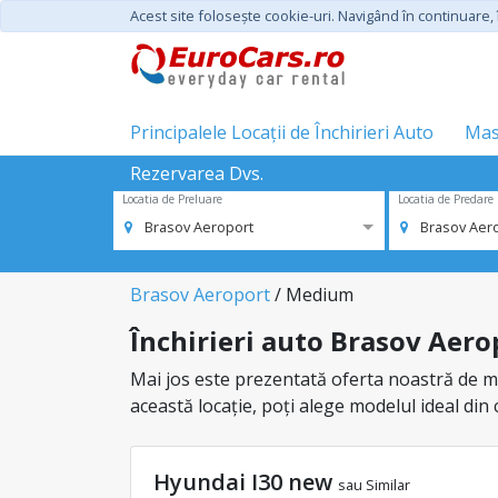
Acest site foloseşte cookie-uri. Navigând în continuare, î
Principalele Locații de Închirieri Auto
Mas
Rezervarea Dvs.
Locatia de Preluare
Locatia de Predare
Brasov Aeroport
Brasov Aer
Brasov Aeroport
/ Medium
Închirieri auto Brasov Aero
Mai jos este prezentată oferta noastră de ma
această locație, poți alege modelul ideal din
Hyundai I30 new
sau Similar