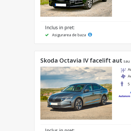
Inclus in pret:
Asigurarea de baza
Skoda Octavia IV facelift aut
sau 
A
A
5
Inclus in pret: