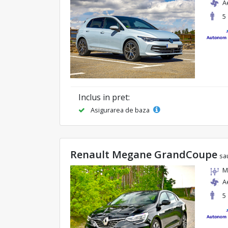
A
5
Inclus in pret:
Asigurarea de baza
Renault Megane GrandCoupe
sa
M
A
5