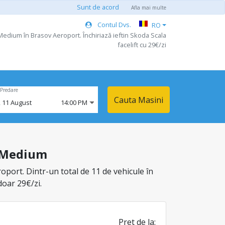
Sunt de acord
Afla mai multe
Contul Dvs.
RO
Medium în Brasov Aeroport. Închiriază ieftin Skoda Scala
facelift cu 29€/zi
Predare
Cauta Masini
,
11
August
14:00 PM
a Medium
oport. Dintr-un total de 11 de vehicule în
doar 29€/zi.
Pret de la: