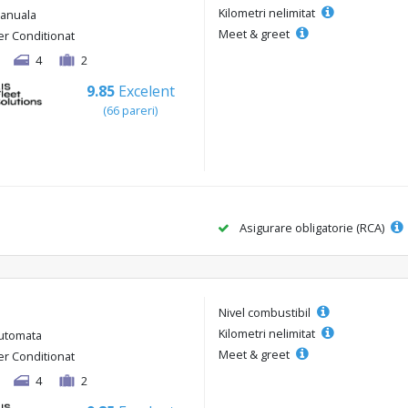
Kilometri nelimitat
anuala
Meet & greet
er Conditionat
4
2
9.85
Excelent
(66 pareri)
Asigurare obligatorie (RCA)
Nivel combustibil
Kilometri nelimitat
utomata
Meet & greet
er Conditionat
4
2