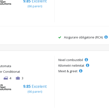
9.85
Excelent
(66 pareri)
Asigurare obligatorie (RCA)
Nivel combustibil
Kilometri nelimitat
utomata
Meet & greet
er Conditionat
4
3
9.85
Excelent
(66 pareri)