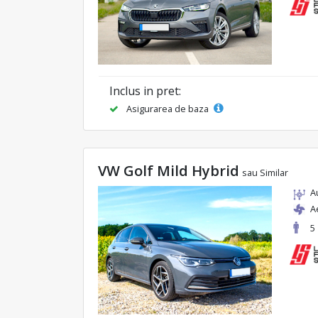
Inclus in pret:
Asigurarea de baza
VW Golf Mild Hybrid
sau Similar
A
A
5