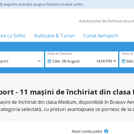
ţi exprimi acordul asupra folosirii cookie-urilor.
Autoturisme de Închiriat clasa 
ini cu Sofer
Autocare & Tururi
Curse Aeroport
Data de Preluare
Data de 
oport
Sâm,
08
August
14:00 PM
Mar
port - 11 mașini de închiriat din clas
șini de închiriat din clasa Medium, disponibilă în Brasov Aer
 categoria selectată, cu prețuri avantajoase ce pornesc de la 
Nivel combustibil