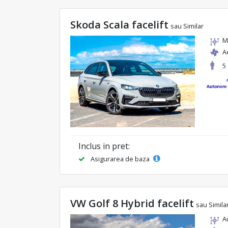
Skoda Scala facelift
sau Similar
M
A
5
Inclus in pret:
Asigurarea de baza
VW Golf 8 Hybrid facelift
sau Simila
A