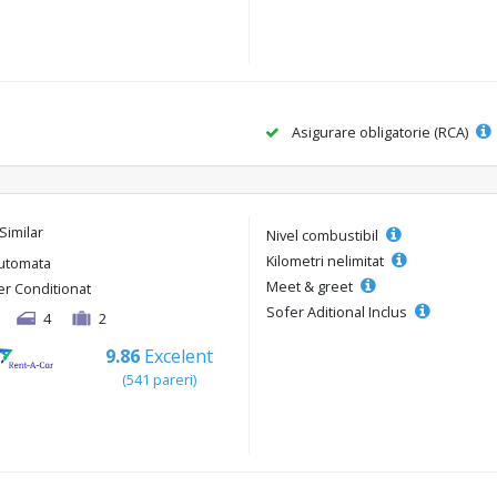
Asigurare obligatorie (RCA)
Similar
Nivel combustibil
Kilometri nelimitat
utomata
Meet & greet
er Conditionat
Sofer Aditional Inclus
4
2
9.86
Excelent
(541 pareri)