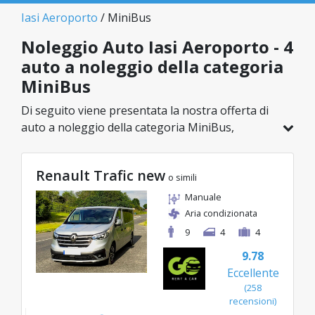
Iasi Aeroporto
/ MiniBus
Noleggio Auto Iasi Aeroporto - 4
auto a noleggio della categoria
MiniBus
Di seguito viene presentata la nostra offerta di
auto a noleggio della categoria MiniBus,
disponibile a Iasi Aeroporto. Su un totale di 4
veicoli in questa località, puoi scegliere il
Renault Trafic new
modello ideale nella categoria selezionata, con
o simili
tariffe vantaggiose a partire da soli 87€/giorno.
Manuale
Aria condizionata
9
4
4
9.78
Eccellente
(258
recensioni)