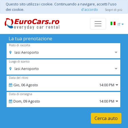
Questo sito utilizza i cookie. Continuando a navigare, accetti l'uso
dei cookie.
d'accordo
Scopri di più
IT
La tua prenotazione
Posto di raccolta
Iasi Aeroporto
Luogo di scarico
Iasi Aeroporto
Data del ritiro
Gio,
06
Agosto
14:00 PM
Data di consegna
Dom,
09
Agosto
14:00 PM
Cerca auto