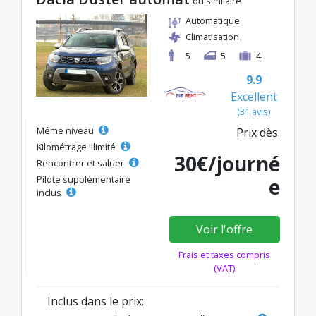
ou similaire
Automatique
Climatisation
5
5
4
9.9
Excellent
(31 avis)
Même niveau
Prix dès:
Kilométrage illimité
30€/journé
Rencontrer et saluer
Pilote supplémentaire
e
inclus
Voir l'offre
Frais et taxes compris
(VAT)
Inclus dans le prix: