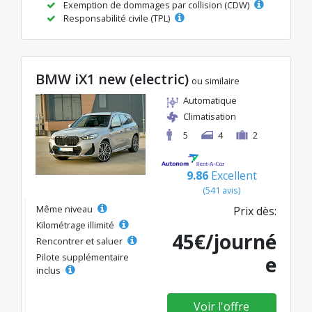
Exemption de dommages par collision (CDW)
Responsabilité civile (TPL)
BMW iX1 new (electric)
ou similaire
Automatique
Climatisation
5
4
2
9.86
Excellent
(541 avis)
Même niveau
Prix dès:
Kilométrage illimité
45€/journé
Rencontrer et saluer
Pilote supplémentaire
e
inclus
Voir l'offre