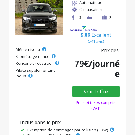
Automatique
Climatisation
5
4
3
9.86
Excellent
(541 avis)
Même niveau
Prix dès:
Kilométrage illimité
79€/journé
Rencontrer et saluer
Pilote supplémentaire
e
inclus
Voir l'offre
Frais et taxes compris
(VAT)
Inclus dans le prix:
Exemption de dommages par collision (CDW)