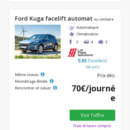
Ford Kuga facelift automat
ou similaire
Automatique
Climatisation
5
4
3
9.85
Excellent
(66 avis)
Même niveau
Prix dès:
Kilométrage illimité
70€/journé
Rencontrer et saluer
e
Voir l'offre
Frais et taxes compris