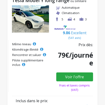
Tesla Model Y long range
ou similaire
Automatique
Climatisation
5
4
3
9.86
Excellent
(541 avis)
Même niveau
Prix dès:
Kilométrage illimité
79€/journé
Rencontrer et saluer
Pilote supplémentaire
e
inclus
Voir l'offre
Frais et taxes compris
(VAT)
Inclus dans le prix: