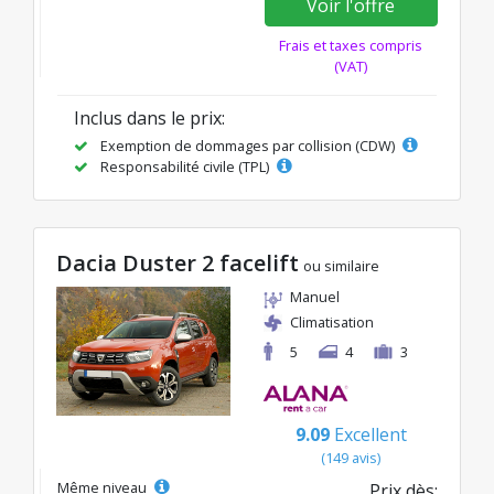
Voir l'offre
Frais et taxes compris
(VAT)
Inclus dans le prix:
Exemption de dommages par collision (CDW)
Responsabilité civile (TPL)
Dacia Duster 2 facelift
ou similaire
Manuel
Climatisation
5
4
3
9.09
Excellent
(149 avis)
Même niveau
Prix dès: