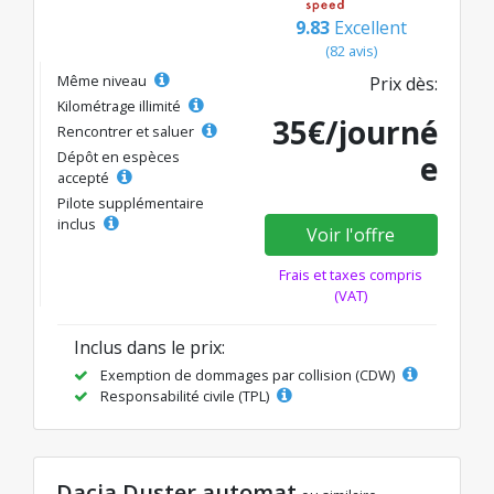
9.83
Excellent
(82 avis)
Même niveau
Prix dès:
Kilométrage illimité
35€/journé
Rencontrer et saluer
Dépôt en espèces
e
accepté
Pilote supplémentaire
inclus
Voir l'offre
Frais et taxes compris
(VAT)
Inclus dans le prix:
Exemption de dommages par collision (CDW)
Responsabilité civile (TPL)
Dacia Duster automat