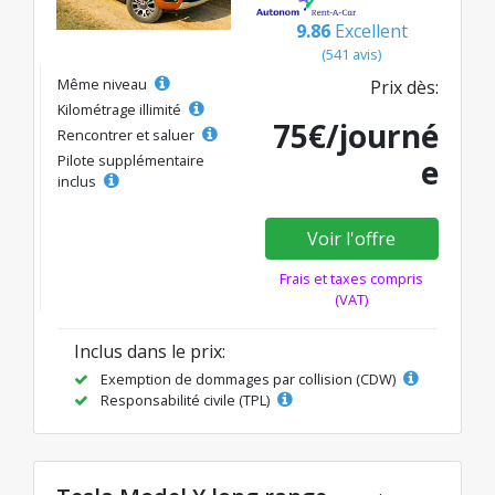
9.86
Excellent
(541 avis)
Même niveau
Prix dès:
Kilométrage illimité
75€/journé
Rencontrer et saluer
Pilote supplémentaire
e
inclus
Voir l'offre
Frais et taxes compris
(VAT)
Inclus dans le prix:
Exemption de dommages par collision (CDW)
Responsabilité civile (TPL)