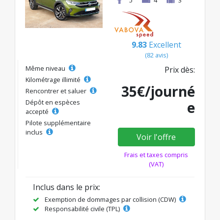
9.83
Excellent
(82 avis)
Même niveau
Prix dès:
Kilométrage illimité
35€/journé
Rencontrer et saluer
Dépôt en espèces
e
accepté
Pilote supplémentaire
inclus
Voir l'offre
Frais et taxes compris
(VAT)
Inclus dans le prix:
Exemption de dommages par collision (CDW)
Responsabilité civile (TPL)