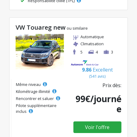
Responsabilité civile (TPL)
VW Touareg new
ou similaire
Automatique
Climatisation
5
4
3
9.86
Excellent
(541 avis)
Même niveau
Prix dès:
Kilométrage illimité
99€/journé
Rencontrer et saluer
Pilote supplémentaire
e
inclus
Voir l'offre