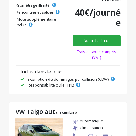
Kilométrage illimité
40€/journé
Rencontrer et saluer
Pilote supplémentaire
e
inclus
Voir l'offre
Frais et taxes compris
(VAT)
Inclus dans le prix:
Exemption de dommages par collision (CDW)
Responsabilité civile (TPL)
VW Taigo aut
ou similaire
Automatique
Climatisation
5
4
3