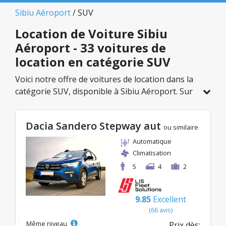
Sibiu Aéroport
/ SUV
Location de Voiture Sibiu
Aéroport - 33 voitures de
location en catégorie SUV
Voici notre offre de voitures de location dans la
catégorie SUV, disponible à Sibiu Aéroport. Sur
un total de 33 véhicules dans cette agence, vous
pouvez choisir le modèle idéal dans la catégorie
Dacia Sandero Stepway aut
sélectionnée, avec des tarifs avantageux
ou similaire
débutant à seulement 30€/jour.
Automatique
Climatisation
5
4
2
9.85
Excellent
(66 avis)
Même niveau
Prix dès: