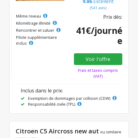
9.86
Excellent
(541 avis)
Même niveau
Prix dès:
Kilométrage illimité
41€/journé
Rencontrer et saluer
Pilote supplémentaire
e
inclus
Voir l'offre
Frais et taxes compris
(VAT)
Inclus dans le prix:
Exemption de dommages par collision (CDW)
Responsabilité civile (TPL)
Citroen C5 Aircross new aut
ou similaire