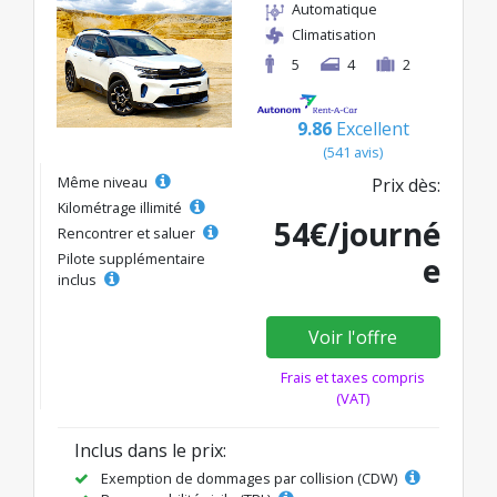
Automatique
Climatisation
5
4
2
9.86
Excellent
(541 avis)
Même niveau
Prix dès:
Kilométrage illimité
54€/journé
Rencontrer et saluer
Pilote supplémentaire
e
inclus
Voir l'offre
Frais et taxes compris
(VAT)
Inclus dans le prix:
Exemption de dommages par collision (CDW)