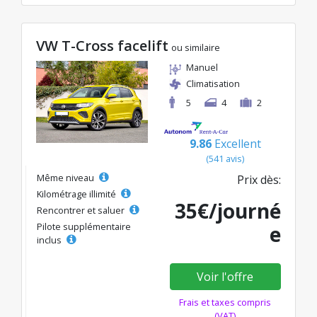
VW T-Cross facelift
ou similaire
Manuel
Climatisation
5
4
2
9.86
Excellent
(541 avis)
Même niveau
Prix dès:
Kilométrage illimité
35€/journé
Rencontrer et saluer
Pilote supplémentaire
e
inclus
Voir l'offre
Frais et taxes compris
(VAT)