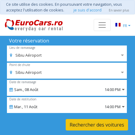
Ce site utilise des cookies. En poursuivant votre navigation, vous
acceptez l'utilisation de cookies.
je suis d'accord
En savoir plus
FR
Votre réservation
Lieu de ramassage
Sibiu Aéroport
Point de chute
Sibiu Aéroport
Date de ramassage
Sam.,
08
Août
14:00 PM
Date de restitution
Mar.,
11
Août
14:00 PM
Rechercher des voitures