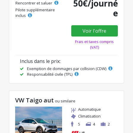
50€/journé
Rencontrer et saluer
Pilote supplémentaire
e
inclus
Voir l'offre
Frais et taxes compris
(VAT)
Inclus dans le prix:
Exemption de dommages par collision (CDW)
Responsabilité civile (TPL)
VW Taigo aut
ou similaire
Automatique
Climatisation
5
4
2