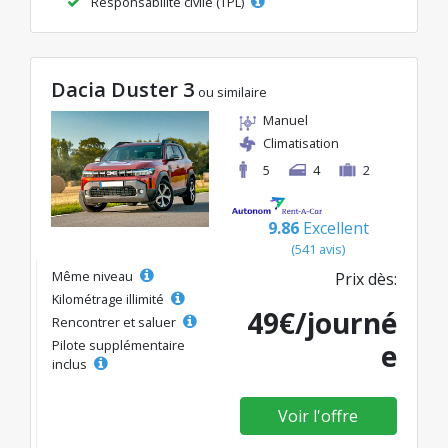
Responsabilité civile (TPL)
Dacia Duster 3
ou similaire
Manuel
Climatisation
5
4
2
9.86
Excellent
(541 avis)
Même niveau
Prix dès:
Kilométrage illimité
49€/journé
Rencontrer et saluer
Pilote supplémentaire
e
inclus
Voir l'offre