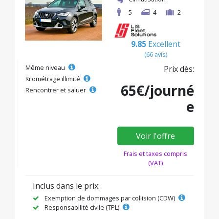
5
4
2
9.85
Excellent
(66 avis)
Même niveau
Prix dès:
Kilométrage illimité
65€/journé
Rencontrer et saluer
e
Voir l'offre
Frais et taxes compris
(VAT)
Inclus dans le prix:
Exemption de dommages par collision (CDW)
Responsabilité civile (TPL)