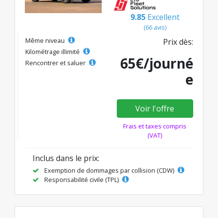
9.85
Excellent
(66 avis)
Même niveau
Prix dès:
Kilométrage illimité
65€/journé
Rencontrer et saluer
e
Voir l'offre
Frais et taxes compris
(VAT)
Inclus dans le prix:
Exemption de dommages par collision (CDW)
Responsabilité civile (TPL)