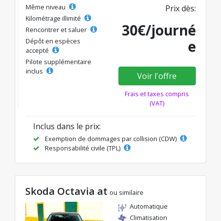
Même niveau
Prix dès:
Kilométrage illimité
30€/journé
Rencontrer et saluer
Dépôt en espèces
e
accepté
Pilote supplémentaire
inclus
Voir l'offre
Frais et taxes compris
(VAT)
Inclus dans le prix:
Exemption de dommages par collision (CDW)
Responsabilité civile (TPL)
Skoda Octavia at
ou similaire
Automatique
Climatisation