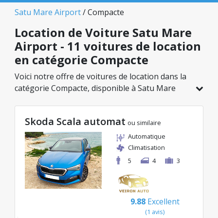
Satu Mare Airport
/ Compacte
Location de Voiture Satu Mare
Airport - 11 voitures de location
en catégorie Compacte
Voici notre offre de voitures de location dans la
catégorie Compacte, disponible à Satu Mare
Airport. Sur un total de 11 véhicules dans cette
agence, vous pouvez choisir le modèle idéal
Skoda Scala automat
dans la catégorie sélectionnée, avec des tarifs
ou similaire
avantageux débutant à seulement 30€/jour.
Automatique
Climatisation
5
4
3
9.88
Excellent
(1 avis)