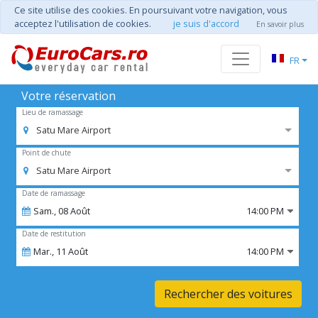
Ce site utilise des cookies. En poursuivant votre navigation, vous
acceptez l'utilisation de cookies.
je suis d'accord
En savoir plus
FR
Votre réservation
Lieu de ramassage
Satu Mare Airport
Point de chute
Satu Mare Airport
Date de ramassage
Sam.,
08
Août
14:00 PM
Date de restitution
Mar.,
11
Août
14:00 PM
Rechercher des voitures