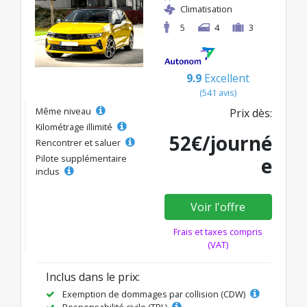
Climatisation
5
4
3
9.9
Excellent
(541 avis)
Même niveau
Prix dès:
Kilométrage illimité
52€/journé
Rencontrer et saluer
Pilote supplémentaire
e
inclus
Voir l'offre
Frais et taxes compris
(VAT)
Inclus dans le prix:
Exemption de dommages par collision (CDW)
Responsabilité civile (TPL)