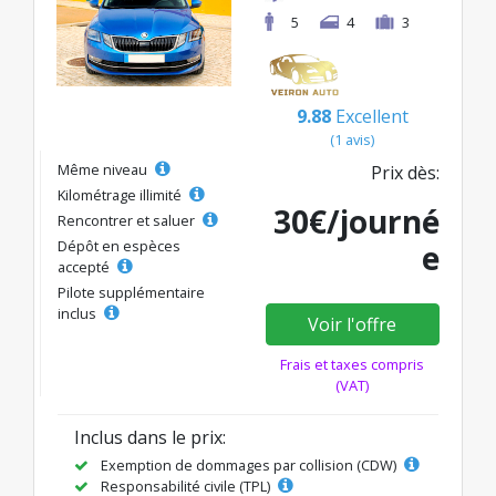
5
4
3
9.88
Excellent
(1 avis)
Même niveau
Prix dès:
Kilométrage illimité
30€/journé
Rencontrer et saluer
Dépôt en espèces
e
accepté
Pilote supplémentaire
inclus
Voir l'offre
Frais et taxes compris
(VAT)
Inclus dans le prix:
Exemption de dommages par collision (CDW)
Responsabilité civile (TPL)