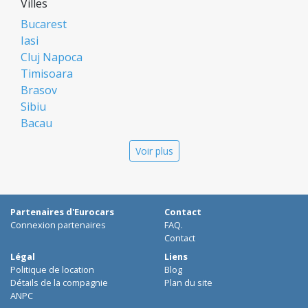
Villes
Bucarest
Iasi
Cluj Napoca
Timisoara
Brasov
Sibiu
Bacau
Oradea
Voir plus
Arad
Piatra Neamt
Constanta
Galati
Partenaires d'Eurocars
Contact
Suceava
Connexion partenaires
FAQ.
Targu Mures
Contact
Focsani
Légal
Liens
Politique de location
Blog
Targoviste
Détails de la compagnie
Plan du site
Ploiesti
ANPC
Craiova