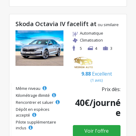
Skoda Octavia IV facelift at
ou similaire
Automatique
Climatisation
5
4
3
9.88
Excellent
(1 avis)
Même niveau
Prix dès:
Kilométrage illimité
40€/journé
Rencontrer et saluer
Dépôt en espèces
e
accepté
Pilote supplémentaire
inclus
Voir l'offre