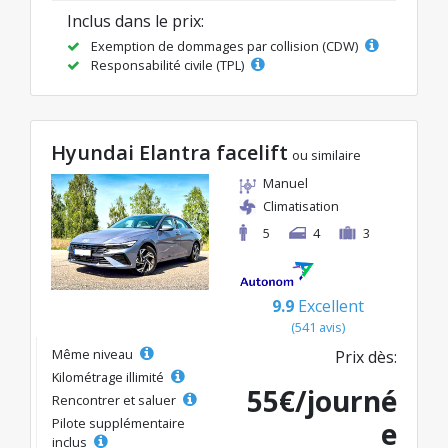
Inclus dans le prix:
Exemption de dommages par collision (CDW)
Responsabilité civile (TPL)
Hyundai Elantra facelift
ou similaire
Manuel
Climatisation
5
4
3
9.9
Excellent
(541 avis)
Même niveau
Prix dès:
Kilométrage illimité
55€/journé
Rencontrer et saluer
Pilote supplémentaire
e
inclus