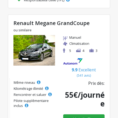
Renault Megane GrandCoupe
ou similaire
Manuel
Climatisation
5
4
3
9.9
Excellent
(541 avis)
Même niveau
Prix dès:
Kilométrage illimité
55€/journé
Rencontrer et saluer
Pilote supplémentaire
e
inclus