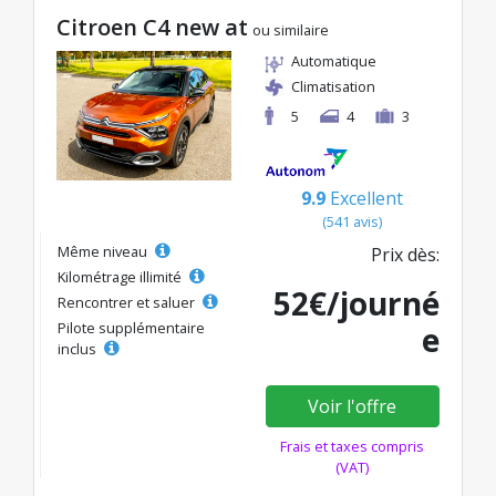
Citroen C4 new at
ou similaire
Automatique
Climatisation
5
4
3
9.9
Excellent
(541 avis)
Même niveau
Prix dès:
Kilométrage illimité
52€/journé
Rencontrer et saluer
Pilote supplémentaire
e
inclus
Voir l'offre
Frais et taxes compris
(VAT)