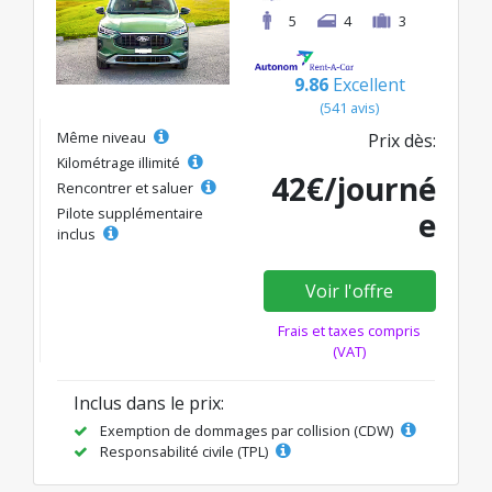
5
4
3
9.86
Excellent
(541 avis)
Même niveau
Prix dès:
Kilométrage illimité
42€/journé
Rencontrer et saluer
Pilote supplémentaire
e
inclus
Voir l'offre
Frais et taxes compris
(VAT)
Inclus dans le prix:
Exemption de dommages par collision (CDW)
Responsabilité civile (TPL)