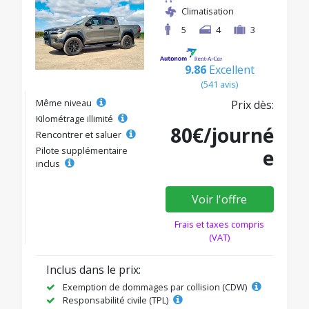
Climatisation
5
4
3
9.86
Excellent
(541 avis)
Même niveau
Prix dès:
Kilométrage illimité
80€/journé
Rencontrer et saluer
Pilote supplémentaire
e
inclus
Voir l'offre
Frais et taxes compris
(VAT)
Inclus dans le prix:
Exemption de dommages par collision (CDW)
Responsabilité civile (TPL)