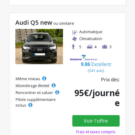
Audi Q5 new
ou similaire
Automatique
Climatisation
5
4
3
9.86
Excellent
(541 avis)
Même niveau
Prix dès:
Kilométrage illimité
95€/journé
Rencontrer et saluer
Pilote supplémentaire
e
inclus
Voir l'offre
Frais et taxes compris