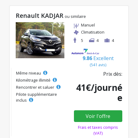
Renault KADJAR
ou similaire
Manuel
Climatisation
5
4
4
9.86
Excellent
(541 avis)
Même niveau
Prix dès:
Kilométrage illimité
41€/journé
Rencontrer et saluer
Pilote supplémentaire
e
inclus
Voir l'offre
Frais et taxes compris
(VAT)