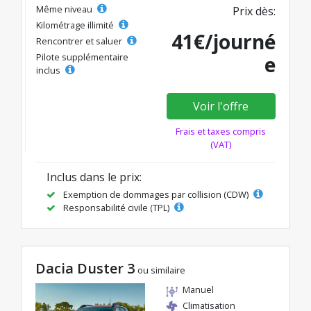
Même niveau
Prix dès:
Kilométrage illimité
41€/journé
Rencontrer et saluer
Pilote supplémentaire
e
inclus
Voir l'offre
Frais et taxes compris
(VAT)
Inclus dans le prix:
Exemption de dommages par collision (CDW)
Responsabilité civile (TPL)
Dacia Duster 3
ou similaire
Manuel
Climatisation