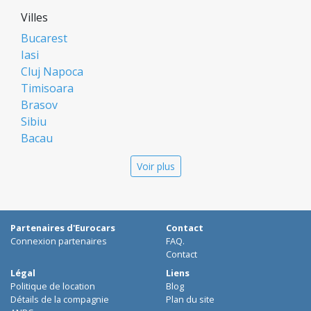
Villes
Bucarest
Iasi
Cluj Napoca
Timisoara
Brasov
Sibiu
Bacau
Oradea
Voir plus
Arad
Piatra Neamt
Constanta
Galati
Partenaires d'Eurocars
Contact
Suceava
Connexion partenaires
FAQ.
Targu Mures
Contact
Focsani
Légal
Liens
Politique de location
Blog
Targoviste
Détails de la compagnie
Plan du site
Ploiesti