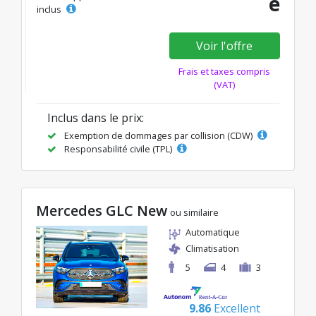
e
inclus
Voir l'offre
Frais et taxes compris
(VAT)
Inclus dans le prix:
Exemption de dommages par collision (CDW)
Responsabilité civile (TPL)
Mercedes GLC New
ou similaire
Automatique
Climatisation
5
4
3
9.86
Excellent