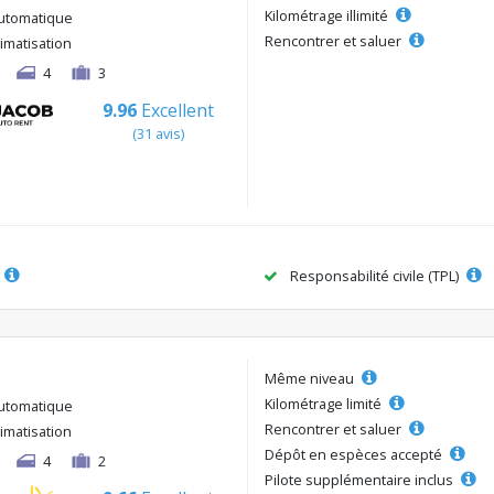
Kilométrage illimité
utomatique
Rencontrer et saluer
limatisation
4
3
9.96
Excellent
(31 avis)
Responsabilité civile (TPL)
Même niveau
Kilométrage limité
utomatique
Rencontrer et saluer
limatisation
Dépôt en espèces accepté
4
2
Pilote supplémentaire inclus