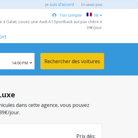
je suis d'accord
En savoir plus
Ton compte
FR
e à Galati. Louez une Audi A1 Sportback aut pas chère à
39€/jour
ort
Rechercher des voitures
14:00 PM
 Luxe
véhicules dans cette agence, vous pouvez
39€/jour.
Prix dès: