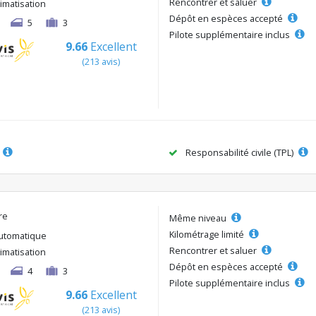
Rencontrer et saluer
limatisation
Dépôt en espèces accepté
5
3
Pilote supplémentaire inclus
9.66
Excellent
(213 avis)
Responsabilité civile (TPL)
re
Même niveau
Kilométrage limité
utomatique
Rencontrer et saluer
limatisation
Dépôt en espèces accepté
4
3
Pilote supplémentaire inclus
9.66
Excellent
(213 avis)