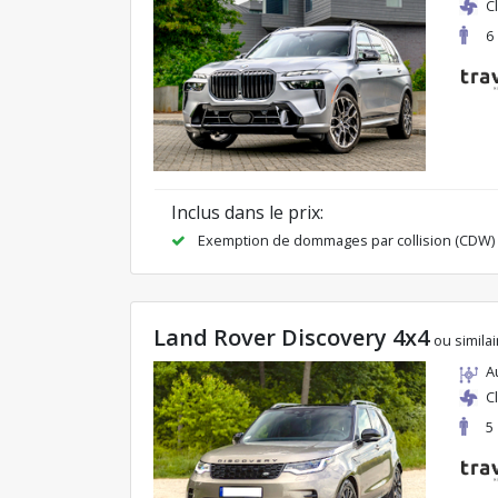
C
6
Inclus dans le prix:
Exemption de dommages par collision (CDW)
Land Rover Discovery 4x4
ou similai
A
C
5