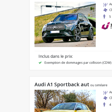
A
C
5
Inclus dans le prix:
Exemption de dommages par collision (CDW)
Audi A1 Sportback aut
ou similaire
A
C
4