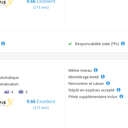
9.66
Excellent
(213 avis)
Responsabilité civile (TPL)
Même niveau
Kilométrage limité
utomatique
Rencontrer et saluer
limatisation
Dépôt en espèces accepté
4
3
Pilote supplémentaire inclus
9.66
Excellent
(213 avis)