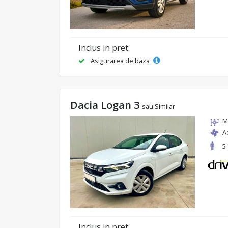
Inclus in pret:
Asigurarea de baza
Dacia Logan 3
sau Similar
M
A
5
Inclus in pret: