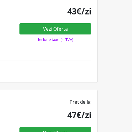
43€/zi
Vezi Oferta
Include taxe (si TVA)
Pret de la:
47€/zi