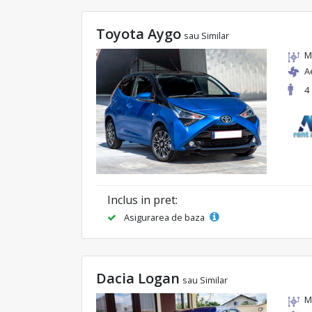
Toyota Aygo
sau Similar
M
A
4
Inclus in pret:
Asigurarea de baza
Dacia Logan
sau Similar
M