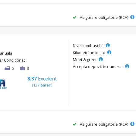
Asigurare obligatorie (RCA)
Nivel combustibil
Kilometri nelimitat
anuala
Meet & greet
er Conditionat
Accepta depozit in numerar
5
3
8.37
Excelent
(137 pareri)
Asigurare obligatorie (RCA)