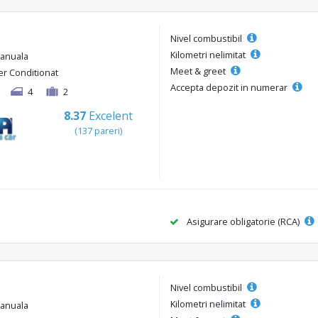
Nivel combustibil
Kilometri nelimitat
anuala
Meet & greet
er Conditionat
Accepta depozit in numerar
4
2
8.37
Excelent
(137 pareri)
Asigurare obligatorie (RCA)
Nivel combustibil
Kilometri nelimitat
anuala