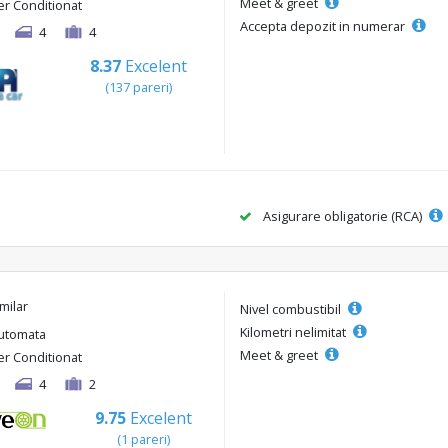
Meet & greet
er Conditionat
Accepta depozit in numerar
4
4
8.37
Excelent
(137 pareri)
Asigurare obligatorie (RCA)
milar
Nivel combustibil
Kilometri nelimitat
utomata
Meet & greet
er Conditionat
4
2
9.75
Excelent
(1 pareri)