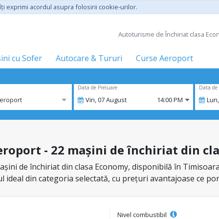
ţi exprimi acordul asupra folosirii cookie-urilor.
Autoturisme de Închiriat clasa Eco
ini cu Sofer
Autocare & Tururi
Curse Aeroport
Data de Preluare
Data de 
Aeroport
Vin,
07
August
14:00 PM
Lun
eroport - 22 mașini de închiriat din c
șini de închiriat din clasa Economy, disponibilă în Timisoara
ul ideal din categoria selectată, cu prețuri avantajoase ce por
Nivel combustibil