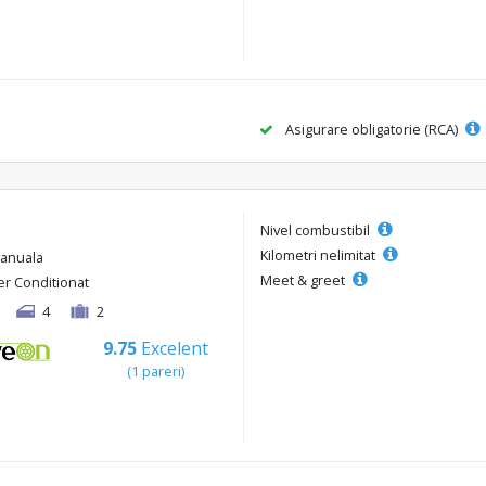
Asigurare obligatorie (RCA)
Nivel combustibil
Kilometri nelimitat
anuala
Meet & greet
er Conditionat
4
2
9.75
Excelent
(1 pareri)