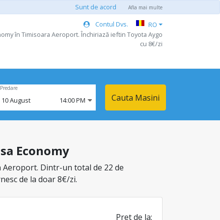
Sunt de acord
Afla mai multe
Contul Dvs.
RO
nomy în Timisoara Aeroport. Închiriază ieftin Toyota Aygo
cu 8€/zi
Predare
Cauta Masini
,
10
August
14:00 PM
lasa Economy
 Aeroport. Dintr-un total de 22 de
nesc de la doar 8€/zi.
Pret de la: