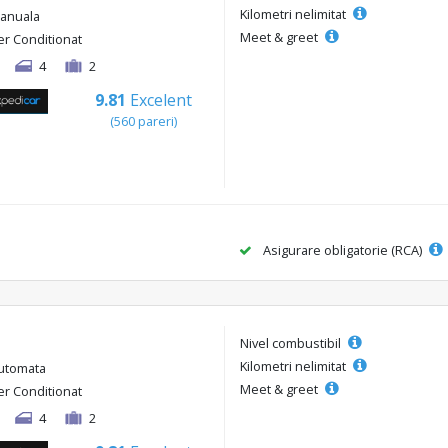
Kilometri nelimitat
anuala
Meet & greet
er Conditionat
4
2
9.81
Excelent
(560 pareri)
Asigurare obligatorie (RCA)
Nivel combustibil
Kilometri nelimitat
utomata
Meet & greet
er Conditionat
4
2