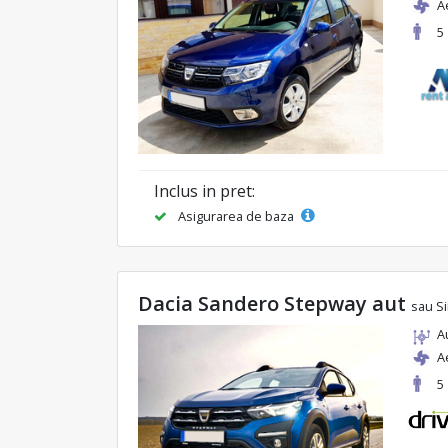
A
5
Inclus in pret:
Asigurarea de baza
Dacia Sandero Stepway aut
sau Si
A
A
5