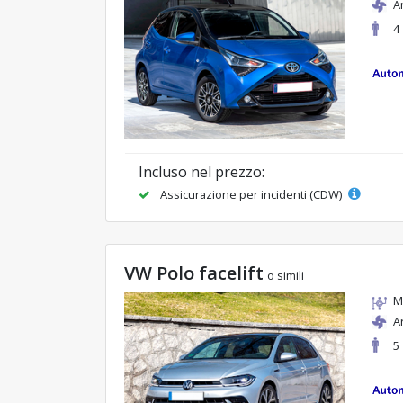
A
4
Incluso nel prezzo:
Assicurazione per incidenti (CDW)
VW Polo facelift
o simili
M
A
5