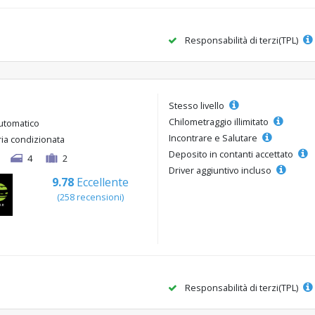
Responsabilità di terzi(TPL)
Stesso livello
Chilometraggio illimitato
utomatico
Incontrare e Salutare
ria condizionata
Deposito in contanti accettato
4
2
Driver aggiuntivo incluso
9.78
Eccellente
(258 recensioni)
Responsabilità di terzi(TPL)