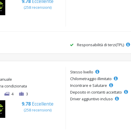
9.78
Eccellente
(258 recensioni)
Responsabilità di terzi(TPL)
Stesso livello
Chilometraggio illimitato
anuale
Incontrare e Salutare
ria condizionata
Deposito in contanti accettato
4
3
Driver aggiuntivo incluso
9.78
Eccellente
(258 recensioni)