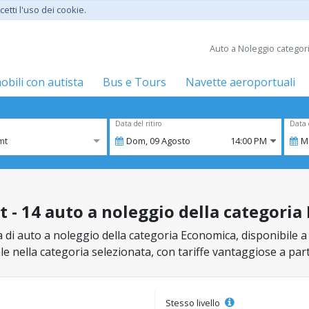
etti l'uso dei cookie.
Auto a Noleggio categor
bili con autista
Bus e Tours
Navette aeroportuali
Data del ritiro
Data 
mt
Dom,
09
Agosto
14:00 PM
M
 - 14 auto a noleggio della categori
 di auto a noleggio della categoria Economica, disponibile a 
ale nella categoria selezionata, con tariffe vantaggiose a par
Stesso livello