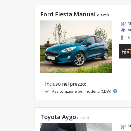
Ford Fiesta Manual
o simili
M
A
5
Incluso nel prezzo:
Assicurazione per incidenti (CDW)
Toyota Aygo
o simili
M