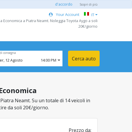
d'accordo
Scopri di più
Your Account
IT
ia Economica a Piatra Neamt. Noleggia Toyota Aygo a soli
20€/giorno
di consegna
Cerca auto
er,
12
Agosto
14:00 PM
a Economica
Piatra Neamt. Su un totale di 14 veicoli in
tire da soli 20€/giorno.
Prezzo da: