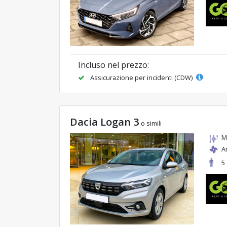
Incluso nel prezzo:
Assicurazione per incidenti (CDW)
Dacia Logan 3
o simili
M
A
5