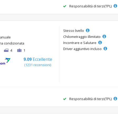
Responsabilità di terzi(TPL)
Stesso livello
Chilometraggio illimitato
anuale
Incontrare e Salutare
ria condizionata
Driver aggiuntivo incluso
4
1
9.09
Eccellente
(1231 recensioni)
Responsabilità di terzi(TPL)