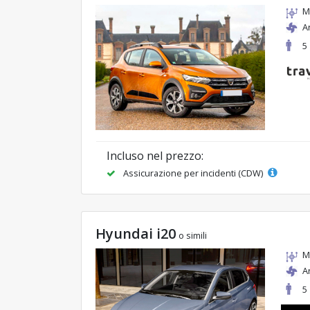
M
A
5
Incluso nel prezzo:
Assicurazione per incidenti (CDW)
Hyundai i20
o simili
M
A
5