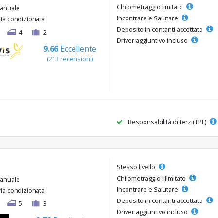
Chilometraggio limitato
anuale
Incontrare e Salutare
ria condizionata
Deposito in contanti accettato
4
2
Driver aggiuntivo incluso
9.66
Eccellente
(213 recensioni)
Responsabilità di terzi(TPL)
Stesso livello
Chilometraggio illimitato
anuale
Incontrare e Salutare
ria condizionata
Deposito in contanti accettato
5
3
Driver aggiuntivo incluso