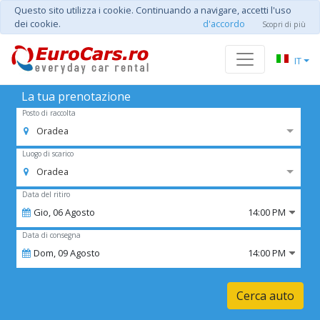
Questo sito utilizza i cookie. Continuando a navigare, accetti l'uso
dei cookie.
d'accordo
Scopri di più
IT
La tua prenotazione
Posto di raccolta
Oradea
Luogo di scarico
Oradea
Data del ritiro
Gio,
06
Agosto
14:00 PM
Data di consegna
Dom,
09
Agosto
14:00 PM
Cerca auto