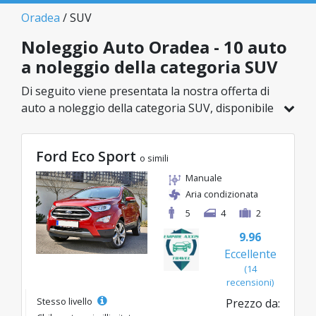
Oradea
/ SUV
Noleggio Auto Oradea - 10 auto
a noleggio della categoria SUV
Di seguito viene presentata la nostra offerta di
auto a noleggio della categoria SUV, disponibile
a Oradea. Su un totale di 10 veicoli in questa
località, puoi scegliere il modello ideale nella
Ford Eco Sport
categoria selezionata, con tariffe vantaggiose a
o simili
partire da soli 33€/giorno.
Manuale
Aria condizionata
5
4
2
9.96
Eccellente
(14
recensioni)
Stesso livello
Prezzo da: