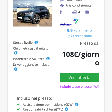
Aria condizionata
5
4
3
9.9
Eccellente
(541 recensioni)
Stesso livello
Prezzo da:
Chilometraggio illimitato
108€/giorn
Incontrare e Salutare
o
Driver aggiuntivo incluso
Vedi offerta
Include tasse e tasse (IVA)
Incluso nel prezzo:
Assicurazione per incidenti (CDW)
Responsabilità di terzi(TPL)