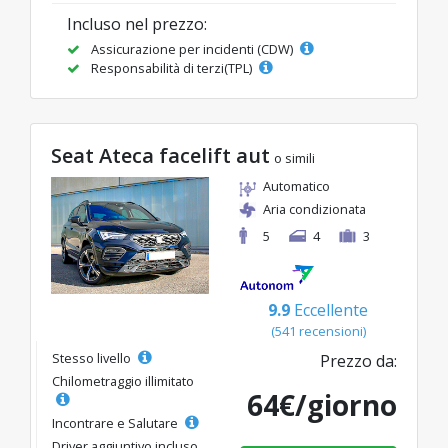
Incluso nel prezzo:
Assicurazione per incidenti (CDW)
Responsabilità di terzi(TPL)
Seat Ateca facelift aut
o simili
Automatico
Aria condizionata
5
4
3
9.9
Eccellente
(541 recensioni)
Stesso livello
Prezzo da:
Chilometraggio illimitato
64€/giorno
Incontrare e Salutare
Driver aggiuntivo incluso