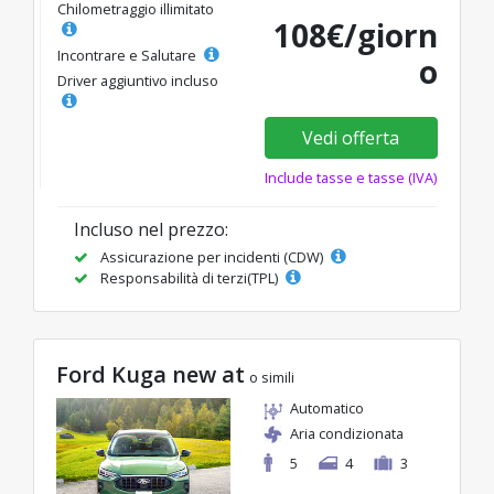
Chilometraggio illimitato
108€/giorn
Incontrare e Salutare
o
Driver aggiuntivo incluso
Vedi offerta
Include tasse e tasse (IVA)
Incluso nel prezzo:
Assicurazione per incidenti (CDW)
Responsabilità di terzi(TPL)
Ford Kuga new at
o simili
Automatico
Aria condizionata
5
4
3