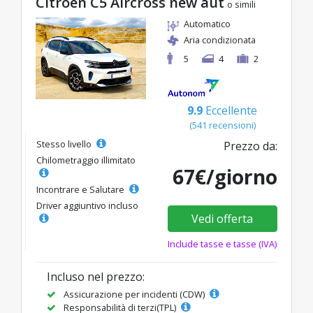
Citroen C5 Aircross new aut
o simili
Automatico
Aria condizionata
5
4
2
9.9
Eccellente
(541 recensioni)
Stesso livello
Prezzo da:
Chilometraggio illimitato
67€/giorno
Incontrare e Salutare
Driver aggiuntivo incluso
Vedi offerta
Include tasse e tasse (IVA)
Incluso nel prezzo:
Assicurazione per incidenti (CDW)
Responsabilità di terzi(TPL)