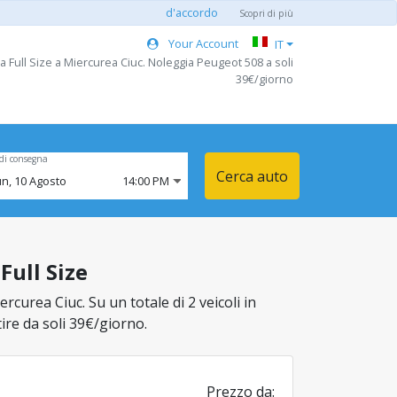
d'accordo
Scopri di più
Your Account
IT
a Full Size a Miercurea Ciuc. Noleggia Peugeot 508 a soli
39€/giorno
di consegna
Cerca auto
un,
10
Agosto
14:00 PM
Full Size
rcurea Ciuc. Su un totale di 2 veicoli in
tire da soli 39€/giorno.
Prezzo da: