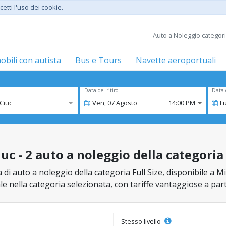
etti l'uso dei cookie.
Auto a Noleggio categori
bili con autista
Bus e Tours
Navette aeroportuali
Data del ritiro
Data 
Ciuc
Ven,
07
Agosto
14:00 PM
L
c - 2 auto a noleggio della categoria 
di auto a noleggio della categoria Full Size, disponibile a Mie
ale nella categoria selezionata, con tariffe vantaggiose a par
Stesso livello