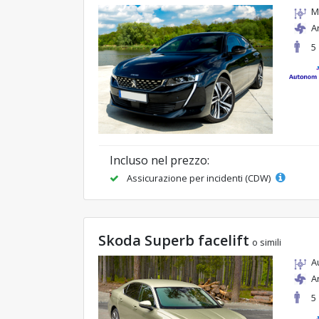
M
A
5
Incluso nel prezzo:
Assicurazione per incidenti (CDW)
Skoda Superb facelift
o simili
A
A
5