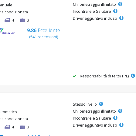
Chilometraggio illimitato
anuale
Incontrare e Salutare
ria condizionata
Driver aggiuntivo incluso
4
3
9.86
Eccellente
(541 recensioni)
Responsabilità di terzi(TPL)
Stesso livello
Chilometraggio illimitato
utomatico
Incontrare e Salutare
ria condizionata
Driver aggiuntivo incluso
4
3