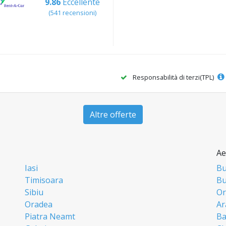
9.86
Eccellente
(541 recensioni)
Responsabilità di terzi(TPL)
Altre offerte
Ae
Iasi
Bu
Timisoara
Bu
Sibiu
Or
Oradea
Ar
Piatra Neamt
Ba