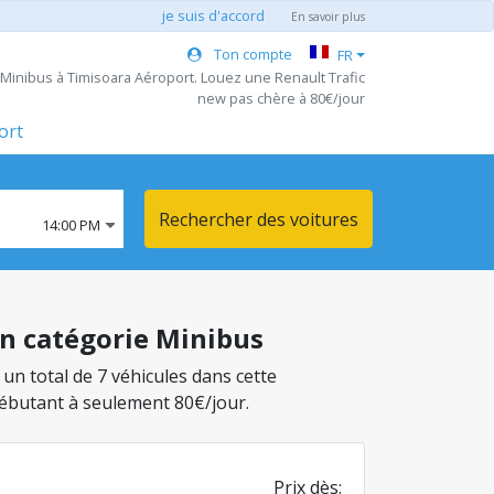
je suis d'accord
En savoir plus
Ton compte
FR
 Minibus à Timisoara Aéroport. Louez une Renault Trafic
new pas chère à 80€/jour
ort
Rechercher des voitures
14:00 PM
en catégorie Minibus
 un total de 7 véhicules dans cette
débutant à seulement 80€/jour.
Prix dès: