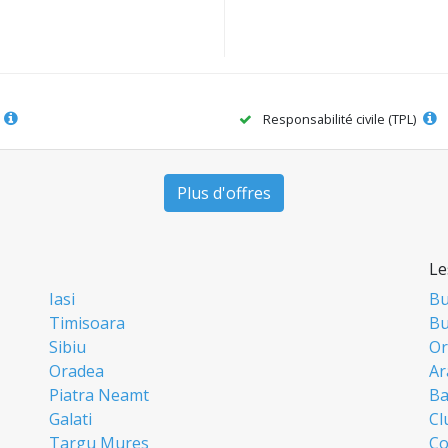
Responsabilité civile (TPL)
Plus d'offres
Le
Iasi
Bu
Timisoara
Bu
Sibiu
Or
Oradea
Ar
Piatra Neamt
Ba
Galati
Cl
Targu Mures
Co