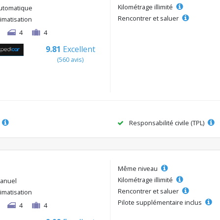
Kilométrage illimité
utomatique
Rencontrer et saluer
limatisation
4
4
9.81
Excellent
(560 avis)
Responsabilité civile (TPL)
Même niveau
Kilométrage illimité
anuel
Rencontrer et saluer
limatisation
Pilote supplémentaire inclus
4
4