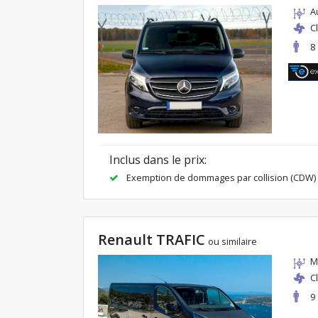
A
C
8
Inclus dans le prix:
Exemption de dommages par collision (CDW)
Renault TRAFIC
ou similaire
M
C
9