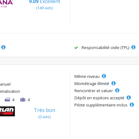
9.09
Excellent
(149 avis)
Responsabilité civile (TPL)
Même niveau
Kilométrage illimité
anuel
Rencontrer et saluer
limatisation
Dépôt en espèces accepté
4
4
Pilote supplémentaire inclus
Très bon
(0 avis)