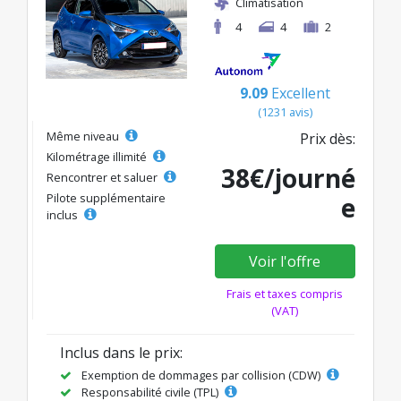
Climatisation
4
4
2
9.09
Excellent
(1231 avis)
Même niveau
Prix dès:
Kilométrage illimité
38€/journé
Rencontrer et saluer
Pilote supplémentaire
e
inclus
Voir l'offre
Frais et taxes compris
(VAT)
Inclus dans le prix:
Exemption de dommages par collision (CDW)
Responsabilité civile (TPL)