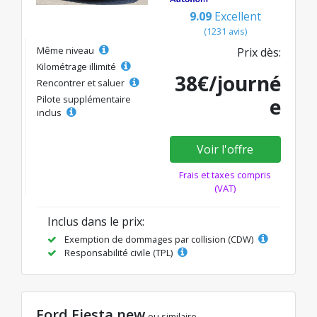
9.09
Excellent
(1231 avis)
Même niveau
Prix dès:
Kilométrage illimité
38€/journé
Rencontrer et saluer
Pilote supplémentaire
e
inclus
Voir l'offre
Frais et taxes compris
(VAT)
Inclus dans le prix:
Exemption de dommages par collision (CDW)
Responsabilité civile (TPL)
Ford Fiesta new
ou similaire