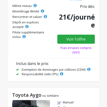
Même niveau
Prix dès:
Kilométrage illimité
21€/journé
Rencontrer et saluer
Dépôt en espèces
e
accepté
Pilote supplémentaire
inclus
Voir l'offre
Frais et taxes compris
(VAT)
Inclus dans le prix:
Exemption de dommages par collision (CDW)
Responsabilité civile (TPL)
Toyota Aygo
ou similaire
Manuel