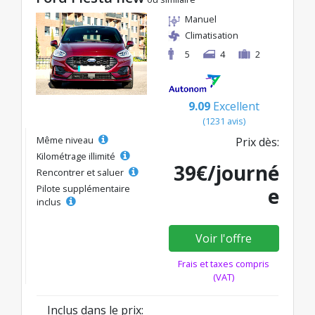
Manuel
Climatisation
5
4
2
9.09
Excellent
(1231 avis)
Même niveau
Prix dès:
Kilométrage illimité
39€/journé
Rencontrer et saluer
Pilote supplémentaire
e
inclus
Voir l'offre
Frais et taxes compris
(VAT)
Inclus dans le prix: