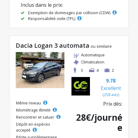
Inclus dans le prix:
Exemption de dommages par collision (CDW)
Responsabilité civile (TPL)
Dacia Logan 3 automata
ou similaire
Automatique
Climatisation
5
4
2
9.78
Excellent
(258 avis)
Même niveau
Prix dès:
Kilométrage illimité
28€/journé
Rencontrer et saluer
Dépôt en espèces
e
accepté
Pilote supplémentaire