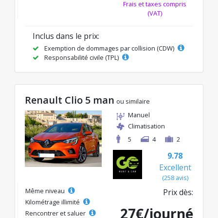
Frais et taxes compris
(VAT)
Inclus dans le prix:
Exemption de dommages par collision (CDW)
Responsabilité civile (TPL)
Renault Clio 5 man
ou similaire
Manuel
Climatisation
5
4
2
9.78
Excellent
(258 avis)
Même niveau
Prix dès:
Kilométrage illimité
27€/journé
Rencontrer et saluer