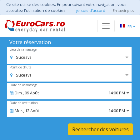
Ce site utilise des cookies. En poursuivant votre navigation, vous
acceptez l'utilisation de cookies.
je suis d'accord
En savoir plus
FR
Votre réservation
Lieu de ramassage
Suceava
Point de chute
Suceava
Date de ramassage
Dim.,
09
Août
14:00 PM
Date de restitution
Mer.,
12
Août
14:00 PM
Rechercher des voitures