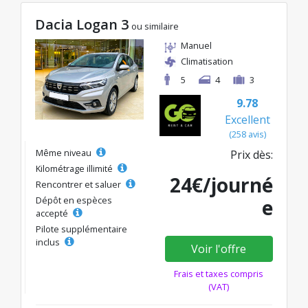
Dacia Logan 3
ou similaire
Manuel
Climatisation
5
4
3
9.78
Excellent
(258 avis)
Même niveau
Prix dès:
Kilométrage illimité
24€/journé
Rencontrer et saluer
Dépôt en espèces
e
accepté
Pilote supplémentaire
inclus
Voir l'offre
Frais et taxes compris
(VAT)