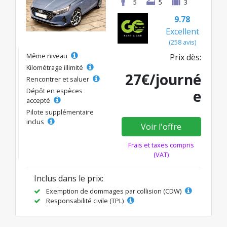
5
5
3
9.78
Excellent
(258 avis)
Même niveau
Prix dès:
Kilométrage illimité
27€/journé
Rencontrer et saluer
Dépôt en espèces
e
accepté
Pilote supplémentaire
inclus
Voir l'offre
Frais et taxes compris
(VAT)
Inclus dans le prix:
Exemption de dommages par collision (CDW)
Responsabilité civile (TPL)