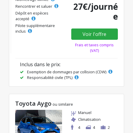
27€/journé
Rencontrer et saluer
Dépôt en espèces
e
accepté
Pilote supplémentaire
inclus
Voir l'offre
Frais et taxes compris
(VAT)
Inclus dans le prix:
Exemption de dommages par collision (CDW)
Responsabilité civile (TPL)
Toyota Aygo
ou similaire
Manuel
Climatisation
4
4
2