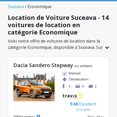
Suceava
/ Economique
Location de Voiture Suceava - 14
voitures de location en
catégorie Economique
Voici notre offre de voitures de location dans la
catégorie Economique, disponible à Suceava. Sur
un total de 14 véhicules dans cette agence, vous
pouvez choisir le modèle idéal dans la catégorie
Dacia Sandero Stepway
sélectionnée, avec des tarifs avantageux
ou similaire
débutant à seulement 21€/jour.
Manuel
Climatisation
5
4
2
9.66
Excellent
(213 avis)
Même niveau