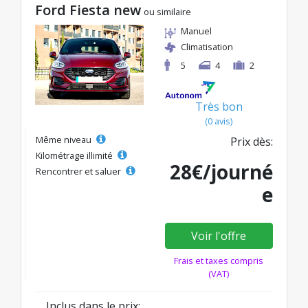
Ford Fiesta new
ou similaire
Manuel
Climatisation
5
4
2
Très bon
(0 avis)
Même niveau
Prix dès:
Kilométrage illimité
28€/journé
Rencontrer et saluer
e
Voir l'offre
Frais et taxes compris
(VAT)
Inclus dans le prix: