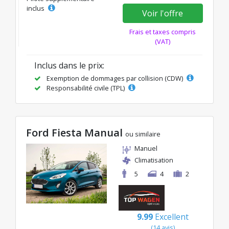
inclus
Voir l'offre
Frais et taxes compris
(VAT)
Inclus dans le prix:
Exemption de dommages par collision (CDW)
Responsabilité civile (TPL)
Ford Fiesta Manual
ou similaire
Manuel
Climatisation
5
4
2
9.99
Excellent
(14 avis)