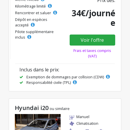
Prix dès:
Kilométrage limité
34€/journé
Rencontrer et saluer
Dépôt en espèces
e
accepté
Pilote supplémentaire
inclus
Voir l'offre
Frais et taxes compris
(VAT)
Inclus dans le prix:
Exemption de dommages par collision (CDW)
Responsabilité civile (TPL)
Hyundai i20
ou similaire
Manuel
Climatisation