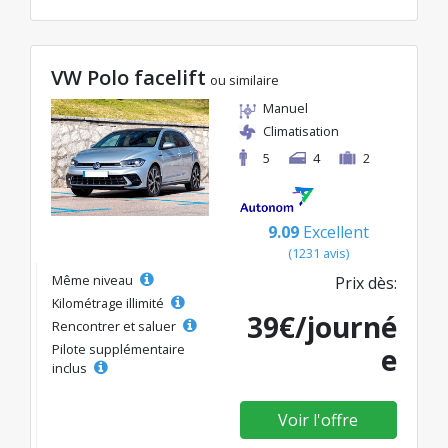
VW Polo facelift
ou similaire
Manuel
Climatisation
5
4
2
9.09
Excellent
(1231 avis)
Même niveau
Prix dès:
Kilométrage illimité
39€/journé
Rencontrer et saluer
Pilote supplémentaire
e
inclus
Voir l'offre