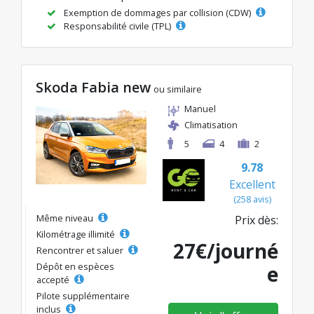
Exemption de dommages par collision (CDW)
Responsabilité civile (TPL)
Skoda Fabia new
ou similaire
Manuel
Climatisation
5
4
2
9.78
Excellent
(258 avis)
Même niveau
Prix dès:
Kilométrage illimité
27€/journé
Rencontrer et saluer
Dépôt en espèces
e
accepté
Pilote supplémentaire
inclus