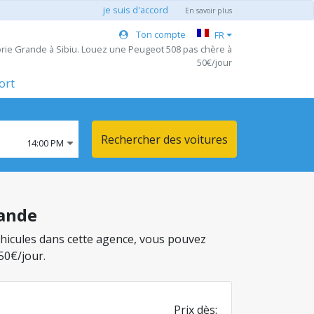
je suis d'accord
En savoir plus
Ton compte
FR
orie Grande à Sibiu. Louez une Peugeot 508 pas chère à
50€/jour
ort
Rechercher des voitures
14:00 PM
rande
 véhicules dans cette agence, vous pouvez
50€/jour.
Prix dès: