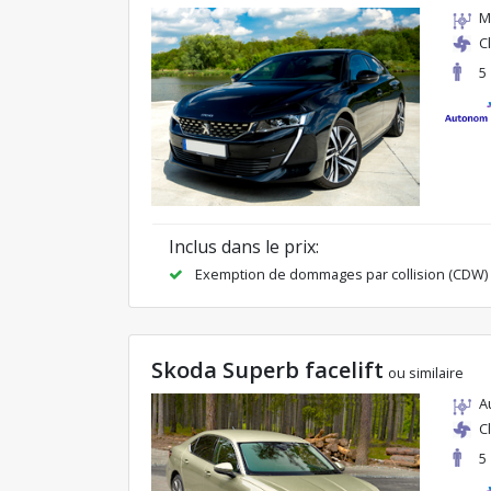
M
C
5
Inclus dans le prix:
Exemption de dommages par collision (CDW)
Skoda Superb facelift
ou similaire
A
C
5