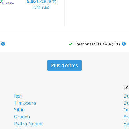
9.86
Excellent
(541 avis)
Responsabilité civile (TPL)
Plus d'offres
Le
Iasi
Bu
Timisoara
Bu
Sibiu
Or
Oradea
Ar
Piatra Neamt
Ba