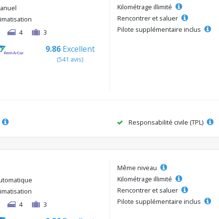
Kilométrage illimité
anuel
Rencontrer et saluer
limatisation
Pilote supplémentaire inclus
4
3
9.86
Excellent
(541 avis)
Responsabilité civile (TPL)
Même niveau
Kilométrage illimité
utomatique
Rencontrer et saluer
limatisation
Pilote supplémentaire inclus
4
3