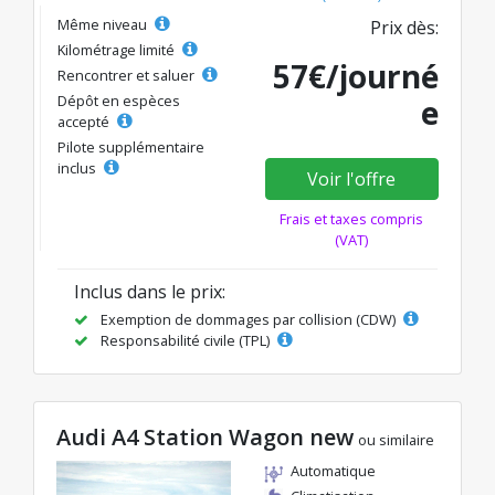
Même niveau
Prix dès:
Kilométrage limité
57€/journé
Rencontrer et saluer
Dépôt en espèces
e
accepté
Pilote supplémentaire
inclus
Voir l'offre
Frais et taxes compris
(VAT)
Inclus dans le prix:
Exemption de dommages par collision (CDW)
Responsabilité civile (TPL)
Audi A4 Station Wagon new
ou similaire
Automatique