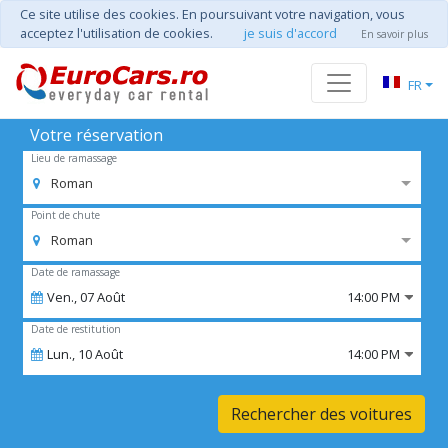
Ce site utilise des cookies. En poursuivant votre navigation, vous
acceptez l'utilisation de cookies.
je suis d'accord
En savoir plus
FR
Votre réservation
Lieu de ramassage
Roman
Point de chute
Roman
Date de ramassage
Ven.,
07
Août
14:00 PM
Date de restitution
Lun.,
10
Août
14:00 PM
Rechercher des voitures