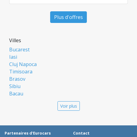
Plus d'offres
Villes
Bucarest
Iasi
Cluj Napoca
Timisoara
Brasov
Sibiu
Bacau
Oradea
Voir plus
Arad
Piatra Neamt
Constanta
Galati
Partenaires d'Eurocars
Contact