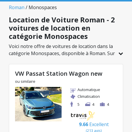
Roman
/ Monospaces
Location de Voiture Roman - 2
voitures de location en
catégorie Monospaces
Voici notre offre de voitures de location dans la
catégorie Monospaces, disponible à Roman. Sur
un total de 2 véhicules dans cette agence, vous
pouvez choisir le modèle idéal dans la catégorie
VW Passat Station Wagon new
sélectionnée, avec des tarifs avantageux
débutant à seulement 57€/jour.
ou similaire
Automatique
Climatisation
5
4
4
9.66
Excellent
(213 avis)