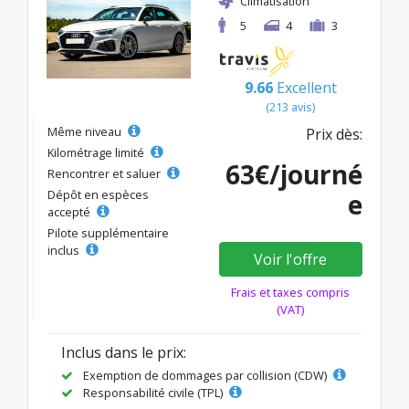
Climatisation
5
4
3
9.66
Excellent
(213 avis)
Même niveau
Prix dès:
Kilométrage limité
63€/journé
Rencontrer et saluer
Dépôt en espèces
e
accepté
Pilote supplémentaire
inclus
Voir l'offre
Frais et taxes compris
(VAT)
Inclus dans le prix:
Exemption de dommages par collision (CDW)
Responsabilité civile (TPL)