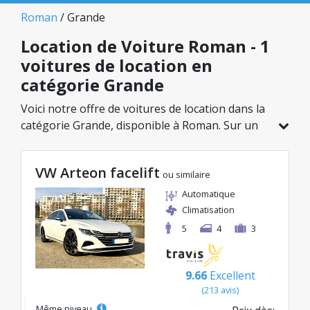
Roman
/ Grande
Location de Voiture Roman - 1
voitures de location en
catégorie Grande
Voici notre offre de voitures de location dans la
catégorie Grande, disponible à Roman. Sur un
total de 1 véhicules dans cette agence, vous
pouvez choisir le modèle idéal dans la catégorie
VW Arteon facelift
sélectionnée, avec des tarifs avantageux
ou similaire
débutant à seulement 56€/jour.
Automatique
Climatisation
5
4
3
9.66
Excellent
(213 avis)
Même niveau