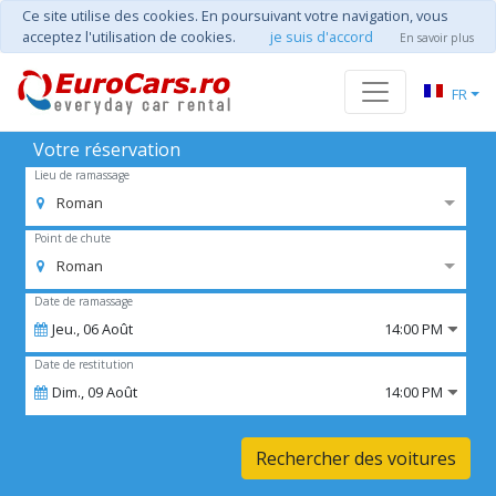
Ce site utilise des cookies. En poursuivant votre navigation, vous
acceptez l'utilisation de cookies.
je suis d'accord
En savoir plus
FR
Votre réservation
Lieu de ramassage
Roman
Point de chute
Roman
Date de ramassage
Jeu.,
06
Août
14:00 PM
Date de restitution
Dim.,
09
Août
14:00 PM
Rechercher des voitures