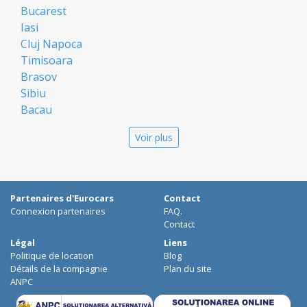
Bucarest
Iasi
Cluj Napoca
Timisoara
Brasov
Sibiu
Bacau
Oradea
Voir plus
Arad
Piatra Neamt
Constanta
Galati
Partenaires d'Eurocars
Contact
Suceava
Connexion partenaires
FAQ.
Targu Mures
Contact
Focsani
Légal
Liens
Politique de location
Blog
Targoviste
Détails de la compagnie
Plan du site
Ploiesti
ANPC
Craiova