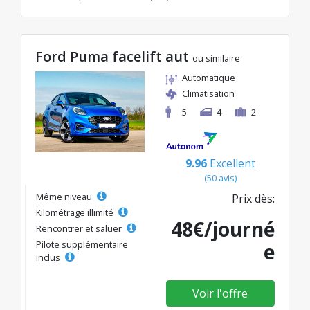
Ford Puma facelift aut
ou similaire
Automatique
Climatisation
5
4
2
9.96
Excellent
(50 avis)
Même niveau
Prix dès:
Kilométrage illimité
48€/journé
Rencontrer et saluer
Pilote supplémentaire
e
inclus
Voir l'offre