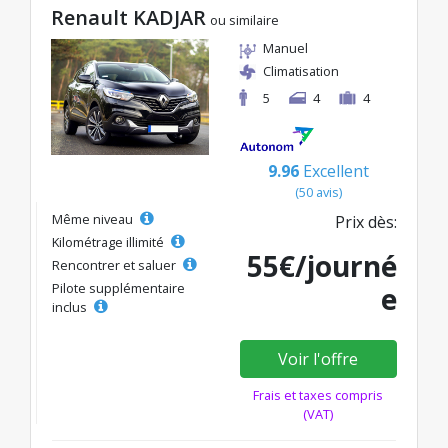
Renault KADJAR
ou similaire
Manuel
Climatisation
5
4
4
9.96
Excellent
(50 avis)
Même niveau
Prix dès:
Kilométrage illimité
55€/journé
Rencontrer et saluer
Pilote supplémentaire
e
inclus
Voir l'offre
Frais et taxes compris
(VAT)