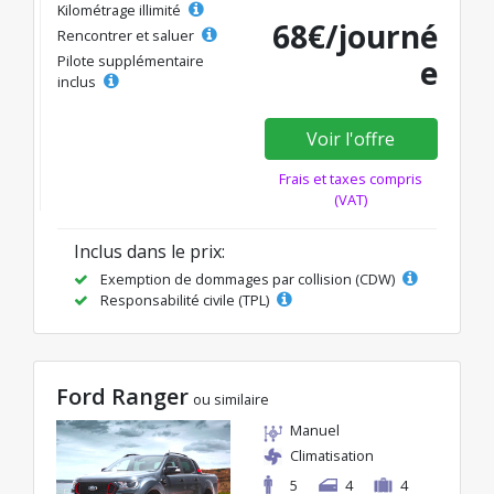
Kilométrage illimité
68€/journé
Rencontrer et saluer
Pilote supplémentaire
e
inclus
Voir l'offre
Frais et taxes compris
(VAT)
Inclus dans le prix:
Exemption de dommages par collision (CDW)
Responsabilité civile (TPL)
Ford Ranger
ou similaire
Manuel
Climatisation
5
4
4