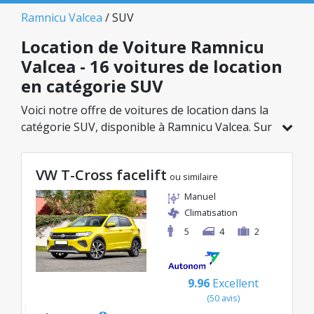
Ramnicu Valcea
/ SUV
Location de Voiture Ramnicu
Valcea - 16 voitures de location
en catégorie SUV
Voici notre offre de voitures de location dans la
catégorie SUV, disponible à Ramnicu Valcea. Sur
un total de 16 véhicules dans cette agence, vous
pouvez choisir le modèle idéal dans la catégorie
VW T-Cross facelift
sélectionnée, avec des tarifs avantageux
ou similaire
débutant à seulement 41€/jour.
Manuel
Climatisation
5
4
2
9.96
Excellent
(50 avis)