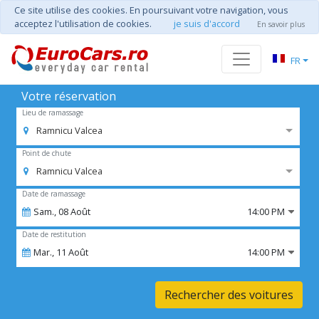
Ce site utilise des cookies. En poursuivant votre navigation, vous
acceptez l'utilisation de cookies.
je suis d'accord
En savoir plus
FR
Votre réservation
Lieu de ramassage
Ramnicu Valcea
Point de chute
Ramnicu Valcea
Date de ramassage
Sam.,
08
Août
14:00 PM
Date de restitution
Mar.,
11
Août
14:00 PM
Rechercher des voitures