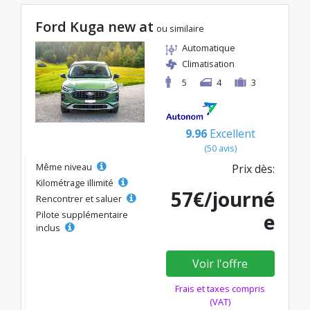
Ford Kuga new at
ou similaire
Automatique
Climatisation
5
4
3
9.96
Excellent
(50 avis)
Même niveau
Prix dès:
Kilométrage illimité
57€/journé
Rencontrer et saluer
Pilote supplémentaire
e
inclus
Voir l'offre
Frais et taxes compris
(VAT)