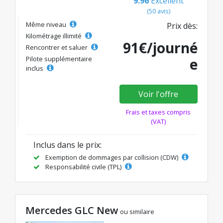
9.96
Excellent
(50 avis)
Même niveau
Prix dès:
Kilométrage illimité
91€/journé
Rencontrer et saluer
Pilote supplémentaire
e
inclus
Voir l'offre
Frais et taxes compris
(VAT)
Inclus dans le prix:
Exemption de dommages par collision (CDW)
Responsabilité civile (TPL)
Mercedes GLC New
ou similaire