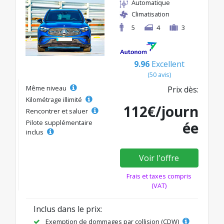
Automatique
Climatisation
5
4
3
9.96
Excellent
(50 avis)
Même niveau
Prix dès:
Kilométrage illimité
112€/journ
Rencontrer et saluer
Pilote supplémentaire
ée
inclus
Voir l'offre
Frais et taxes compris
(VAT)
Inclus dans le prix:
Exemption de dommages par collision (CDW)