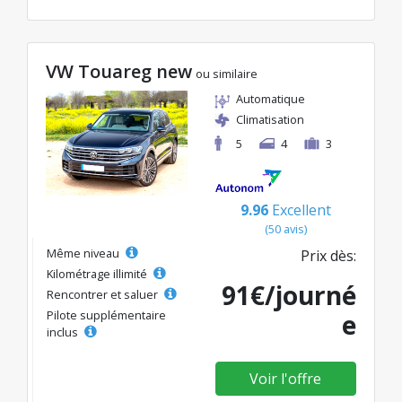
VW Touareg new
ou similaire
Automatique
Climatisation
5
4
3
9.96
Excellent
(50 avis)
Même niveau
Prix dès:
Kilométrage illimité
91€/journé
Rencontrer et saluer
Pilote supplémentaire
e
inclus
Voir l'offre