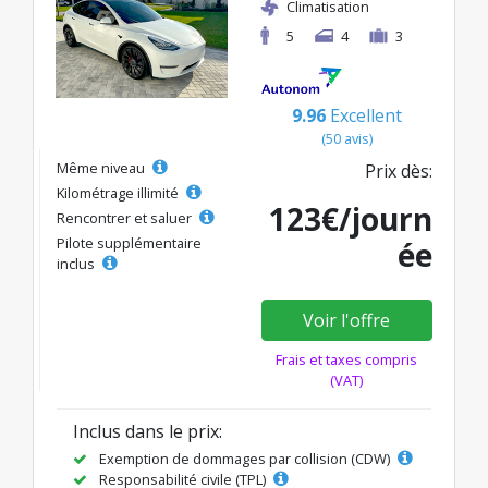
Climatisation
5
4
3
9.96
Excellent
(50 avis)
Même niveau
Prix dès:
Kilométrage illimité
123€/journ
Rencontrer et saluer
Pilote supplémentaire
ée
inclus
Voir l'offre
Frais et taxes compris
(VAT)
Inclus dans le prix:
Exemption de dommages par collision (CDW)
Responsabilité civile (TPL)