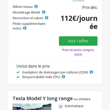
Même niveau
Prix dès:
Kilométrage illimité
112€/journ
Rencontrer et saluer
Pilote supplémentaire
ée
inclus
Voir l'offre
Frais et taxes compris
(VAT)
Inclus dans le prix:
Exemption de dommages par collision (CDW)
Responsabilité civile (TPL)
Tesla Model Y long range
ou similaire
Automatique