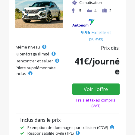
Climatisation
5
4
2
9.96
Excellent
(50 avis)
Même niveau
Prix dès:
Kilométrage illimité
41€/journé
Rencontrer et saluer
Pilote supplémentaire
e
inclus
Voir l'offre
Frais et taxes compris
(VAT)
Inclus dans le prix:
Exemption de dommages par collision (CDW)
Responsabilité civile (TPL)