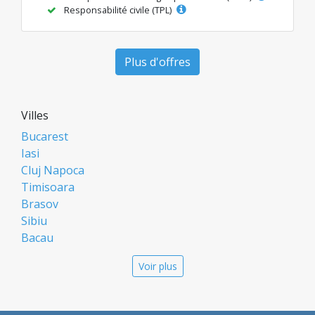
Responsabilité civile (TPL)
Plus d'offres
Villes
Bucarest
Iasi
Cluj Napoca
Timisoara
Brasov
Sibiu
Bacau
Oradea
Voir plus
Arad
Piatra Neamt
Constanta