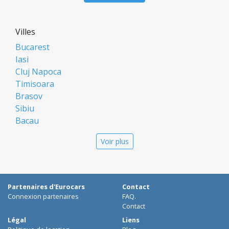
Villes
Bucarest
Iasi
Cluj Napoca
Timisoara
Brasov
Sibiu
Bacau
Oradea
Voir plus
Arad
Piatra Neamt
Constanta
Galati
Partenaires d'Eurocars
Contact
Suceava
Connexion partenaires
FAQ.
Targu Mures
Contact
Focsani
Légal
Liens