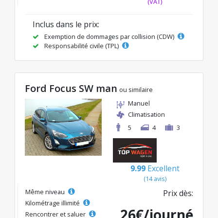
(VAT)
Inclus dans le prix:
Exemption de dommages par collision (CDW)
Responsabilité civile (TPL)
Ford Focus SW man
ou similaire
Manuel
Climatisation
5
4
3
9.99
Excellent
(14 avis)
Même niveau
Prix dès:
Kilométrage illimité
26€/journé
Rencontrer et saluer