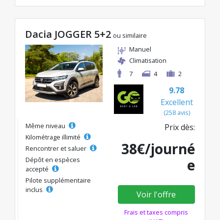
Dacia JOGGER 5+2
ou similaire
Manuel
Climatisation
7
4
2
9.78
Excellent
(258 avis)
Même niveau
Prix dès:
Kilométrage illimité
38€/journé
Rencontrer et saluer
Dépôt en espèces
e
accepté
Pilote supplémentaire
inclus
Voir l'offre
Frais et taxes compris