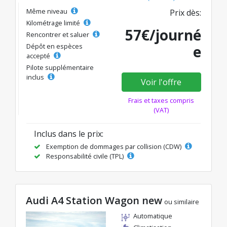
Même niveau
Prix dès:
Kilométrage limité
57€/journé
Rencontrer et saluer
Dépôt en espèces
e
accepté
Pilote supplémentaire
inclus
Voir l'offre
Frais et taxes compris
(VAT)
Inclus dans le prix:
Exemption de dommages par collision (CDW)
Responsabilité civile (TPL)
Audi A4 Station Wagon new
ou similaire
Automatique