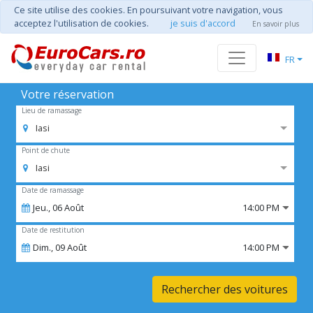
Ce site utilise des cookies. En poursuivant votre navigation, vous
acceptez l'utilisation de cookies.
je suis d'accord
En savoir plus
FR
Votre réservation
Lieu de ramassage
Iasi
Point de chute
Iasi
Date de ramassage
Jeu.,
06
Août
14:00 PM
Date de restitution
Dim.,
09
Août
14:00 PM
Rechercher des voitures