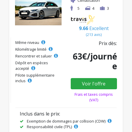
Climatisation
5
4
3
9.66
Excellent
(213 avis)
Même niveau
Prix dès:
Kilométrage limité
63€/journé
Rencontrer et saluer
Dépôt en espèces
e
accepté
Pilote supplémentaire
inclus
Voir l'offre
Frais et taxes compris
(VAT)
Inclus dans le prix:
Exemption de dommages par collision (CDW)
Responsabilité civile (TPL)