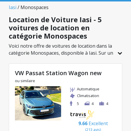
Iasi
/ Monospaces
Location de Voiture Iasi - 5
voitures de location en
catégorie Monospaces
Voici notre offre de voitures de location dans la
catégorie Monospaces, disponible à Iasi. Sur un
total de 5 véhicules dans cette agence, vous
pouvez choisir le modèle idéal dans la catégorie
VW Passat Station Wagon new
sélectionnée, avec des tarifs avantageux
débutant à seulement 26€/jour.
ou similaire
Automatique
Climatisation
5
4
4
9.66
Excellent
(213 avis)