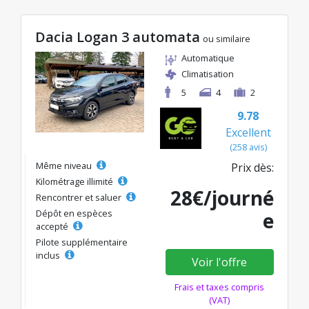
Dacia Logan 3 automata
ou similaire
Automatique
Climatisation
5
4
2
9.78
Excellent
(258 avis)
Même niveau
Prix dès:
Kilométrage illimité
28€/journé
Rencontrer et saluer
Dépôt en espèces
e
accepté
Pilote supplémentaire
inclus
Voir l'offre
Frais et taxes compris
(VAT)