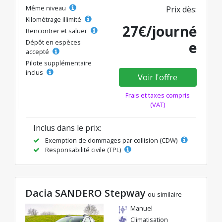
Même niveau
Prix dès:
Kilométrage illimité
27€/journé
Rencontrer et saluer
Dépôt en espèces
e
accepté
Pilote supplémentaire
inclus
Voir l'offre
Frais et taxes compris
(VAT)
Inclus dans le prix:
Exemption de dommages par collision (CDW)
Responsabilité civile (TPL)
Dacia SANDERO Stepway
ou similaire
Manuel
Climatisation