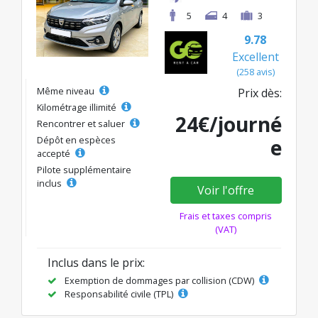
5
4
3
9.78
Excellent
(258 avis)
Même niveau
Prix dès:
Kilométrage illimité
24€/journé
Rencontrer et saluer
Dépôt en espèces
e
accepté
Pilote supplémentaire
inclus
Voir l'offre
Frais et taxes compris
(VAT)
Inclus dans le prix:
Exemption de dommages par collision (CDW)
Responsabilité civile (TPL)