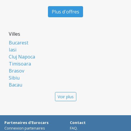
Plus d'offres
Villes
Bucarest
Iasi
Cluj Napoca
Timisoara
Brasov
Sibiu
Bacau
Oradea
Voir plus
Arad
Piatra Neamt
Constanta
Galati
Partenaires d'Eurocars
Contact
Suceava
Connexion partenaires
FAQ.