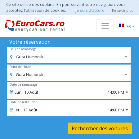
Ce site utilise des cookies. En poursuivant votre navigation, vous
acceptez l'utilisation de cookies.
je suis d'accord
En savoir plus
FR
Votre réservation
Lieu de ramassage
Gura Humorului
Point de chute
Gura Humorului
Date de ramassage
Lun.,
10
Août
14:00 PM
Date de restitution
Jeu.,
13
Août
14:00 PM
Rechercher des voitures