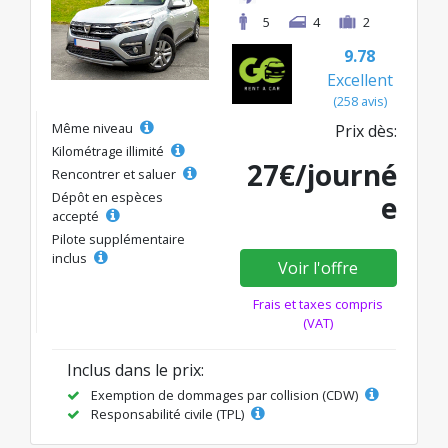
5
4
2
9.78
Excellent
(258 avis)
Même niveau
Prix dès:
Kilométrage illimité
27€/journé
Rencontrer et saluer
Dépôt en espèces
e
accepté
Pilote supplémentaire
inclus
Voir l'offre
Frais et taxes compris
(VAT)
Inclus dans le prix:
Exemption de dommages par collision (CDW)
Responsabilité civile (TPL)