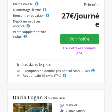
Même niveau
Prix dès:
Kilométrage illimité
27€/journé
Rencontrer et saluer
Dépôt en espèces
e
accepté
Pilote supplémentaire
inclus
Voir l'offre
Frais et taxes compris
(VAT)
Inclus dans le prix:
Exemption de dommages par collision (CDW)
Responsabilité civile (TPL)
Dacia Logan 3
ou similaire
Manuel
Climatisation