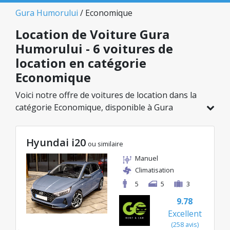
Gura Humorului
/ Economique
Location de Voiture Gura
Humorului - 6 voitures de
location en catégorie
Economique
Voici notre offre de voitures de location dans la
catégorie Economique, disponible à Gura
Humorului. Sur un total de 6 véhicules dans
cette agence, vous pouvez choisir le modèle
Hyundai i20
idéal dans la catégorie sélectionnée, avec des
ou similaire
tarifs avantageux débutant à seulement
Manuel
24€/jour.
Climatisation
5
5
3
9.78
Excellent
(258 avis)