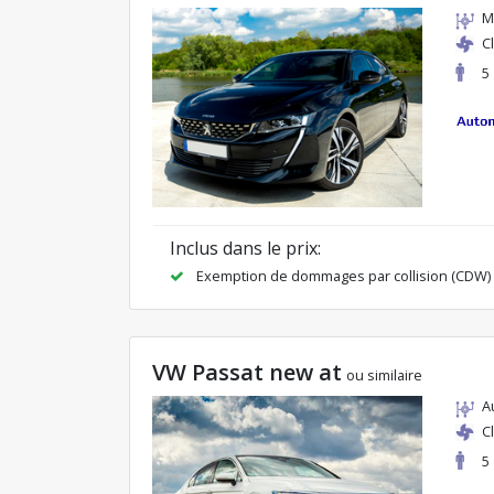
M
C
5
Inclus dans le prix:
Exemption de dommages par collision (CDW)
VW Passat new at
ou similaire
A
C
5