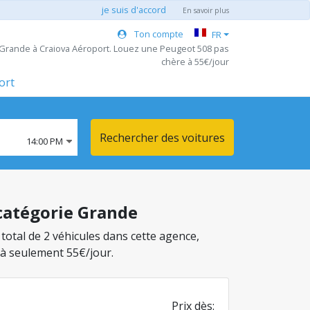
je suis d'accord
En savoir plus
Ton compte
FR
e Grande à Craiova Aéroport. Louez une Peugeot 508 pas
chère à 55€/jour
ort
Rechercher des voitures
14:00 PM
 catégorie Grande
 total de 2 véhicules dans cette agence,
 à seulement 55€/jour.
Prix dès: