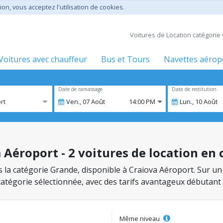
ion, vous acceptez l'utilisation de cookies.
Voitures de Location catégori
Voitures avec chauffeur
Bus et Tours
Navettes aérop
Date de ramassage
Date de restitution
rt
Ven.,
07
Août
14:00 PM
Lun.,
10
Août
 Aéroport - 2 voitures de location en
ns la catégorie Grande, disponible à Craiova Aéroport. Sur un
 catégorie sélectionnée, avec des tarifs avantageux débutant
Même niveau