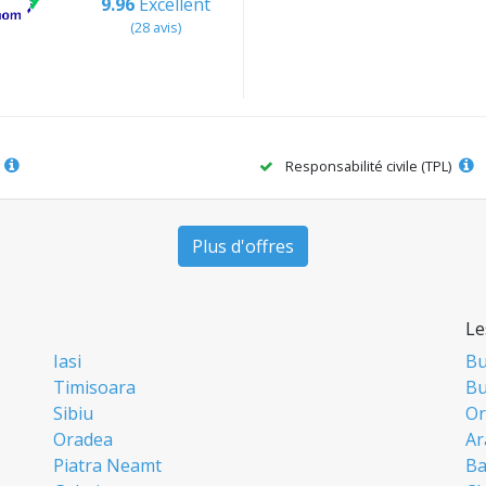
9.96
Excellent
(28 avis)
Responsabilité civile (TPL)
Plus d'offres
Le
Iasi
Bu
Timisoara
Bu
Sibiu
Or
Oradea
Ar
Piatra Neamt
Ba