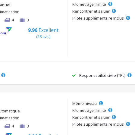
Kilométrage illimité
anuel
Rencontrer et saluer
limatisation
Pilote supplémentaire inclus
4
3
9.96
Excellent
(28 avis)
Responsabilité civile (TPL)
Même niveau
Kilométrage illimité
utomatique
Rencontrer et saluer
limatisation
Pilote supplémentaire inclus
4
3