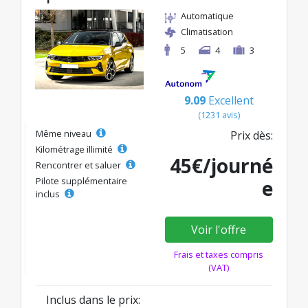
Automatique
Climatisation
5
4
3
9.09
Excellent
(1231 avis)
Même niveau
Prix dès:
Kilométrage illimité
45€/journé
Rencontrer et saluer
Pilote supplémentaire
e
inclus
Voir l'offre
Frais et taxes compris
(VAT)
Inclus dans le prix: