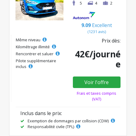
5
4
2
9.09
Excellent
(1231 avis)
Même niveau
Prix dès:
Kilométrage illimité
42€/journé
Rencontrer et saluer
Pilote supplémentaire
e
inclus
Voir l'offre
Frais et taxes compris
(VAT)
Inclus dans le prix:
Exemption de dommages par collision (CDW)
Responsabilité civile (TPL)