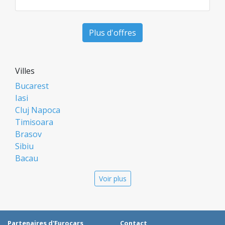
Plus d'offres
Villes
Bucarest
Iasi
Cluj Napoca
Timisoara
Brasov
Sibiu
Bacau
Oradea
Voir plus
Arad
Piatra Neamt
Constanta
Galati
Partenaires d'Eurocars
Contact