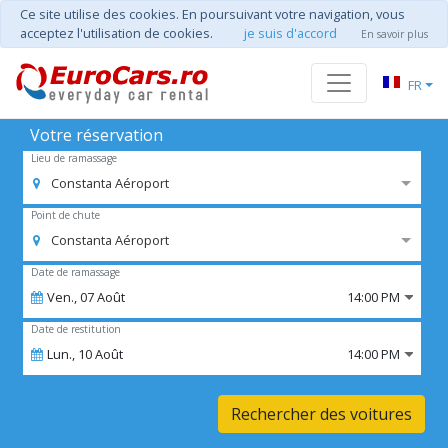
Ce site utilise des cookies. En poursuivant votre navigation, vous
acceptez l'utilisation de cookies.
je suis d'accord
En savoir plus
FR
Votre réservation
Lieu de ramassage
Constanta Aéroport
Point de chute
Constanta Aéroport
Date de ramassage
Ven.,
07
Août
14:00 PM
Date de restitution
Lun.,
10
Août
14:00 PM
Rechercher des voitures