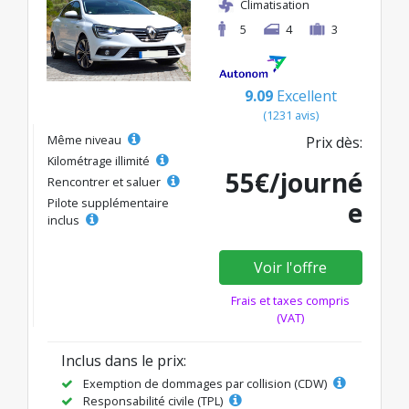
Climatisation
5
4
3
9.09
Excellent
(1231 avis)
Même niveau
Prix dès:
Kilométrage illimité
55€/journé
Rencontrer et saluer
Pilote supplémentaire
e
inclus
Voir l'offre
Frais et taxes compris
(VAT)
Inclus dans le prix:
Exemption de dommages par collision (CDW)
Responsabilité civile (TPL)