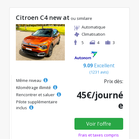
Citroen C4 new at
ou similaire
Automatique
Climatisation
5
4
3
9.09
Excellent
(1231 avis)
Même niveau
Prix dès:
Kilométrage illimité
45€/journé
Rencontrer et saluer
Pilote supplémentaire
e
inclus
Voir l'offre
Frais et taxes compris