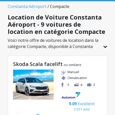
Constanta Aéroport
/ Compacte
Location de Voiture Constanta
Aéroport - 9 voitures de
location en catégorie Compacte
Voici notre offre de voitures de location dans la
catégorie Compacte, disponible à Constanta
Aéroport. Sur un total de 9 véhicules dans cette
agence, vous pouvez choisir le modèle idéal
Skoda Scala facelift
dans la catégorie sélectionnée, avec des tarifs
ou similaire
avantageux débutant à seulement 40€/jour.
Manuel
Climatisation
5
4
3
9.09
Excellent
(1231 avis)