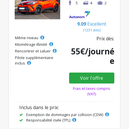
5
4
2
9.09
Excellent
(1231 avis)
Même niveau
Prix dès:
Kilométrage illimité
55€/journé
Rencontrer et saluer
Pilote supplémentaire
e
inclus
Voir l'offre
Frais et taxes compris
(VAT)
Inclus dans le prix:
Exemption de dommages par collision (CDW)
Responsabilité civile (TPL)