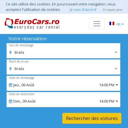
Ce site utilise des cookies. En poursuivant votre navigation, vous
acceptez l'utilisation de cookies.
je suis d'accord
En savoir plus
FR
Votre réservation
Lieu de ramassage
Braila
Point de chute
Braila
Date de ramassage
Jeu.,
06
Août
14:00 PM
Date de restitution
Dim.,
09
Août
14:00 PM
Rechercher des voitures