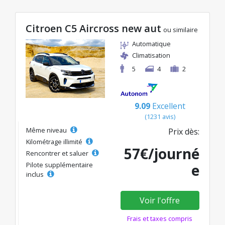
Citroen C5 Aircross new aut
ou similaire
Automatique
Climatisation
5
4
2
9.09
Excellent
(1231 avis)
Même niveau
Prix dès:
Kilométrage illimité
57€/journé
Rencontrer et saluer
Pilote supplémentaire
e
inclus
Voir l'offre
Frais et taxes compris