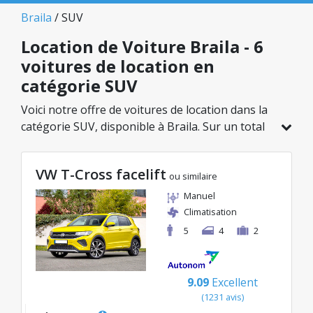
Braila
/ SUV
Location de Voiture Braila - 6
voitures de location en
catégorie SUV
Voici notre offre de voitures de location dans la
catégorie SUV, disponible à Braila. Sur un total
de 6 véhicules dans cette agence, vous pouvez
choisir le modèle idéal dans la catégorie
VW T-Cross facelift
sélectionnée, avec des tarifs avantageux
ou similaire
débutant à seulement 42€/jour.
Manuel
Climatisation
5
4
2
9.09
Excellent
(1231 avis)