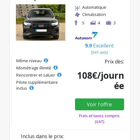
Automatique
Climatisation
5
4
3
9.9
Excellent
(541 avis)
Même niveau
Prix dès:
Kilométrage illimité
108€/journ
Rencontrer et saluer
Pilote supplémentaire
ée
inclus
Voir l'offre
Frais et taxes compris
(VAT)
Inclus dans le prix: