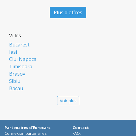
Plus d'offres
Villes
Bucarest
Iasi
Cluj Napoca
Timisoara
Brasov
Sibiu
Bacau
Oradea
Voir plus
Arad
Piatra Neamt
Constanta
Galati
Partenaires d'Eurocars
Contact
Suceava
Connexion partenaires
FAQ.