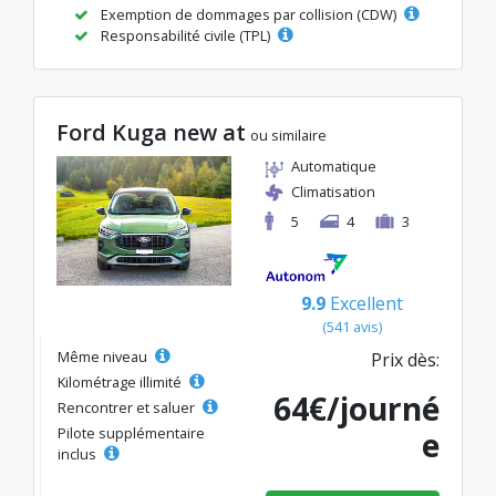
Exemption de dommages par collision (CDW)
Responsabilité civile (TPL)
Ford Kuga new at
ou similaire
Automatique
Climatisation
5
4
3
9.9
Excellent
(541 avis)
Même niveau
Prix dès:
Kilométrage illimité
64€/journé
Rencontrer et saluer
Pilote supplémentaire
e
inclus