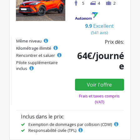
5
4
2
9.9
Excellent
(541 avis)
Même niveau
Prix dès:
Kilométrage illimité
64€/journé
Rencontrer et saluer
Pilote supplémentaire
e
inclus
Voir l'offre
Frais et taxes compris
(VAT)
Inclus dans le prix:
Exemption de dommages par collision (CDW)
Responsabilité civile (TPL)