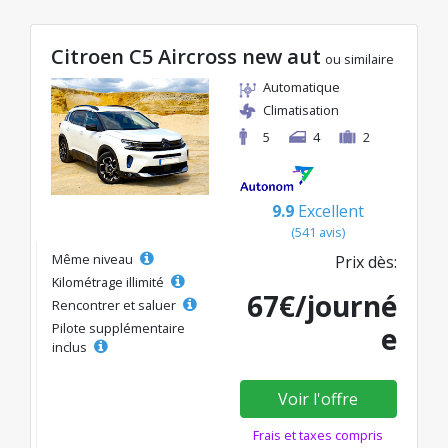
Citroen C5 Aircross new aut
ou similaire
Automatique
Climatisation
5
4
2
9.9
Excellent
(541 avis)
Même niveau
Prix dès:
Kilométrage illimité
67€/journé
Rencontrer et saluer
Pilote supplémentaire
e
inclus
Voir l'offre
Frais et taxes compris