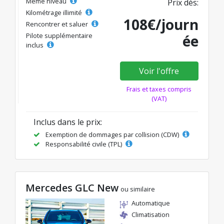
Même niveau
Prix dès:
Kilométrage illimité
108€/journ
Rencontrer et saluer
Pilote supplémentaire
ée
inclus
Voir l'offre
Frais et taxes compris
(VAT)
Inclus dans le prix:
Exemption de dommages par collision (CDW)
Responsabilité civile (TPL)
Mercedes GLC New
ou similaire
Automatique
Climatisation