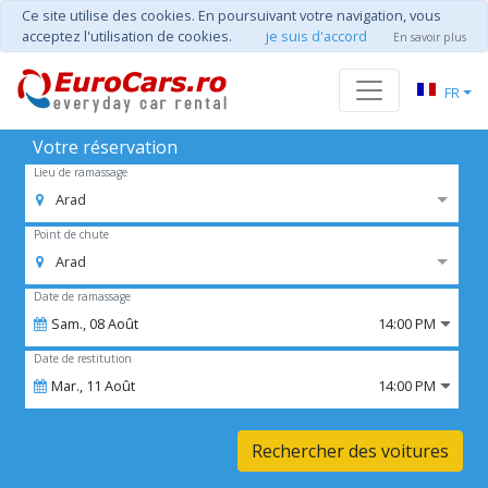
Ce site utilise des cookies. En poursuivant votre navigation, vous
acceptez l'utilisation de cookies.
je suis d'accord
En savoir plus
FR
Votre réservation
Lieu de ramassage
Arad
Point de chute
Arad
Date de ramassage
Sam.,
08
Août
14:00 PM
Date de restitution
Mar.,
11
Août
14:00 PM
Rechercher des voitures