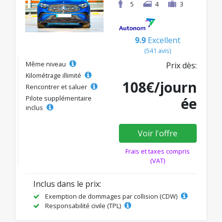
5
4
3
9.9
Excellent
(541 avis)
Même niveau
Prix dès:
Kilométrage illimité
108€/journ
Rencontrer et saluer
Pilote supplémentaire
ée
inclus
Voir l'offre
Frais et taxes compris
(VAT)
Inclus dans le prix:
Exemption de dommages par collision (CDW)
Responsabilité civile (TPL)