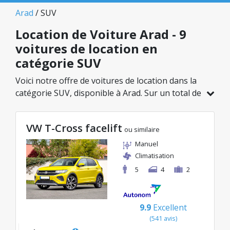
Arad
/ SUV
Location de Voiture Arad - 9
voitures de location en
catégorie SUV
Voici notre offre de voitures de location dans la
catégorie SUV, disponible à Arad. Sur un total de
9 véhicules dans cette agence, vous pouvez
choisir le modèle idéal dans la catégorie
VW T-Cross facelift
sélectionnée, avec des tarifs avantageux
ou similaire
débutant à seulement 49€/jour.
Manuel
Climatisation
5
4
2
9.9
Excellent
(541 avis)