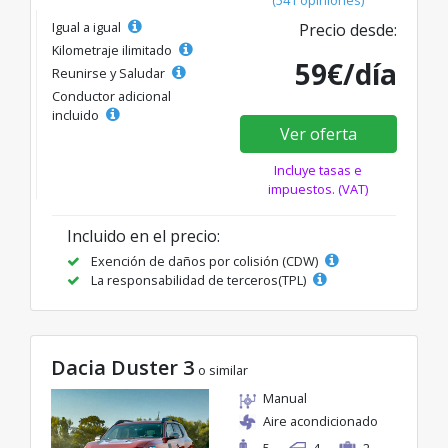
Igual a igual
Precio desde:
Kilometraje ilimitado
59€/día
Reunirse y Saludar
Conductor adicional
incluido
Ver oferta
Incluye tasas e
impuestos. (VAT)
Incluido en el precio:
Exención de daños por colisión (CDW)
La responsabilidad de terceros(TPL)
Dacia Duster 3
o similar
Manual
Aire acondicionado
5
4
2