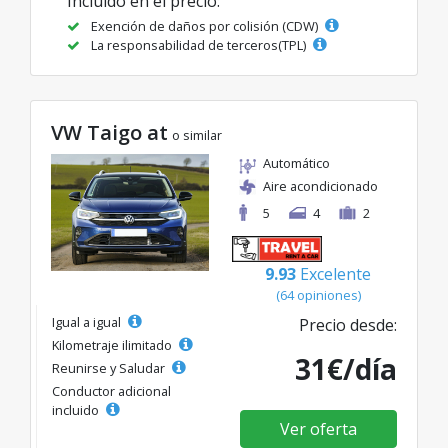
Incluido en el precio:
Exención de daños por colisión (CDW)
La responsabilidad de terceros(TPL)
VW Taigo at
o similar
Automático
Aire acondicionado
5
4
2
9.93
Excelente
(64 opiniones)
Igual a igual
Precio desde:
Kilometraje ilimitado
31€/día
Reunirse y Saludar
Conductor adicional
incluido
Ver oferta