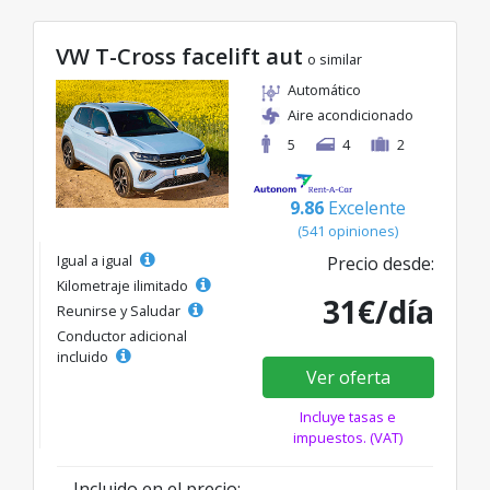
VW T-Cross facelift aut
o similar
Automático
Aire acondicionado
5
4
2
9.86
Excelente
(541 opiniones)
Igual a igual
Precio desde:
Kilometraje ilimitado
31€/día
Reunirse y Saludar
Conductor adicional
incluido
Ver oferta
Incluye tasas e
impuestos. (VAT)
Incluido en el precio: