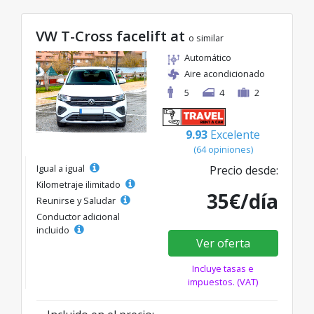
VW T-Cross facelift at
o similar
Automático
Aire acondicionado
5
4
2
9.93
Excelente
(64 opiniones)
Igual a igual
Precio desde:
Kilometraje ilimitado
35€/día
Reunirse y Saludar
Conductor adicional
incluido
Ver oferta
Incluye tasas e
impuestos. (VAT)