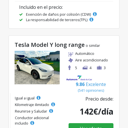
Incluido en el precio:
Exención de daños por colisión (CDW)
La responsabilidad de terceros(TPL)
Tesla Model Y long range
o similar
Automático
Aire acondicionado
5
4
3
9.86
Excelente
(541 opiniones)
Igual a igual
Precio desde:
Kilometraje ilimitado
142€/día
Reunirse y Saludar
Conductor adicional
incluido