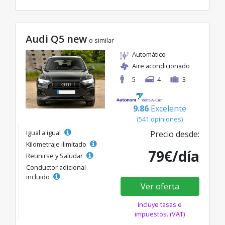
Audi Q5 new
o similar
Automático
Aire acondicionado
5
4
3
9.86
Excelente
(541 opiniones)
Igual a igual
Precio desde:
Kilometraje ilimitado
79€/día
Reunirse y Saludar
Conductor adicional
incluido
Ver oferta
Incluye tasas e
impuestos. (VAT)