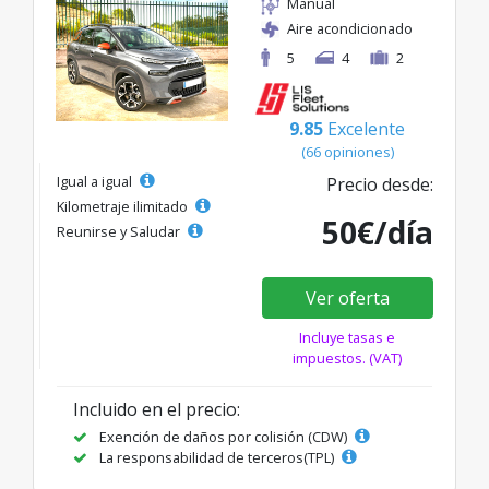
Manual
Aire acondicionado
5
4
2
9.85
Excelente
(66 opiniones)
Igual a igual
Precio desde:
Kilometraje ilimitado
50€/día
Reunirse y Saludar
Ver oferta
Incluye tasas e
impuestos. (VAT)
Incluido en el precio:
Exención de daños por colisión (CDW)
La responsabilidad de terceros(TPL)