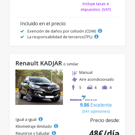
Incluye tasas e
impuestos. (VAT)
Incluido en el precio:
Exención de daños por colisión (CDW)
La responsabilidad de terceros(TPL)
Renault KADJAR
o similar
Manual
Aire acondicionado
5
4
4
9.86
Excelente
(541 opiniones)
Igual a igual
Precio desde:
Kilometraje ilimitado
48€/día
Reunirse y Saludar