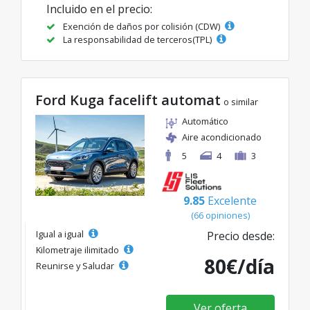
Incluido en el precio:
Exención de daños por colisión (CDW)
La responsabilidad de terceros(TPL)
Ford Kuga facelift automat
o similar
Automático
Aire acondicionado
5
4
3
9.85
Excelente
(66 opiniones)
Igual a igual
Precio desde:
Kilometraje ilimitado
80€/día
Reunirse y Saludar
Ver oferta