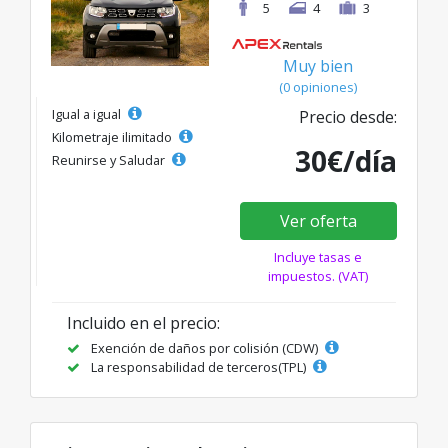
5
4
3
Muy bien
(0 opiniones)
Igual a igual
Precio desde:
Kilometraje ilimitado
30€/día
Reunirse y Saludar
Ver oferta
Incluye tasas e
impuestos. (VAT)
Incluido en el precio:
Exención de daños por colisión (CDW)
La responsabilidad de terceros(TPL)