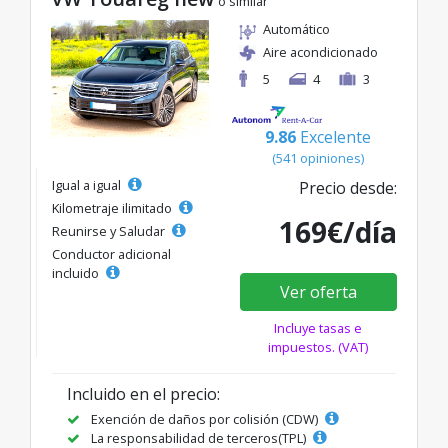
o similar
Automático
Aire acondicionado
5
4
3
9.86
Excelente
(541 opiniones)
Igual a igual
Precio desde:
Kilometraje ilimitado
169€/día
Reunirse y Saludar
Conductor adicional
incluido
Ver oferta
Incluye tasas e
impuestos. (VAT)
Incluido en el precio:
Exención de daños por colisión (CDW)
La responsabilidad de terceros(TPL)