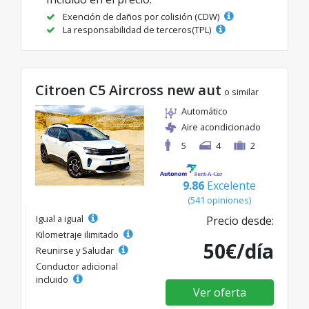
Exención de daños por colisión (CDW)
La responsabilidad de terceros(TPL)
Citroen C5 Aircross new aut
o similar
Automático
Aire acondicionado
5
4
2
9.86
Excelente
(541 opiniones)
Igual a igual
Precio desde:
Kilometraje ilimitado
50€/día
Reunirse y Saludar
Conductor adicional
incluido
Ver oferta