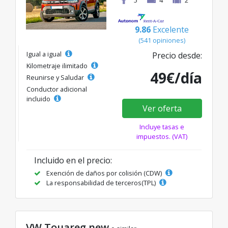
9.86
Excelente
(541 opiniones)
Igual a igual
Precio desde:
Kilometraje ilimitado
49€/día
Reunirse y Saludar
Conductor adicional
incluido
Ver oferta
Incluye tasas e
impuestos. (VAT)
Incluido en el precio:
Exención de daños por colisión (CDW)
La responsabilidad de terceros(TPL)
VW Touareg new