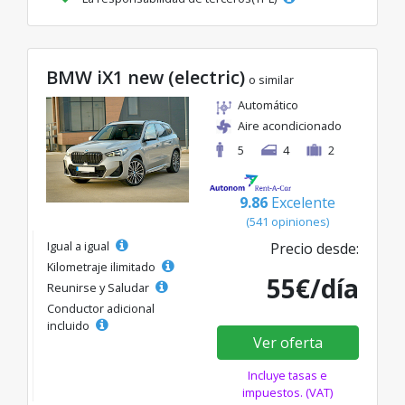
BMW iX1 new (electric)
o similar
Automático
Aire acondicionado
5
4
2
9.86
Excelente
(541 opiniones)
Igual a igual
Precio desde:
Kilometraje ilimitado
55€/día
Reunirse y Saludar
Conductor adicional
incluido
Ver oferta
Incluye tasas e
impuestos. (VAT)