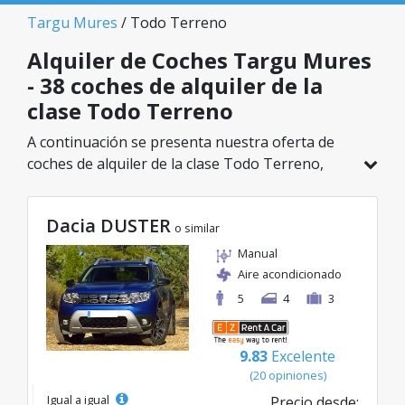
Targu Mures
/ Todo Terreno
Alquiler de Coches Targu Mures
- 38 coches de alquiler de la
clase Todo Terreno
A continuación se presenta nuestra oferta de
coches de alquiler de la clase Todo Terreno,
disponible en Targu Mures. De un total de 38
vehículos en esta ubicación, puedes elegir el
Dacia DUSTER
modelo ideal de la categoría seleccionada, con
o similar
tarifas excelentes desde solo 20€/día.
Manual
Aire acondicionado
5
4
3
9.83
Excelente
(20 opiniones)
Igual a igual
Precio desde: