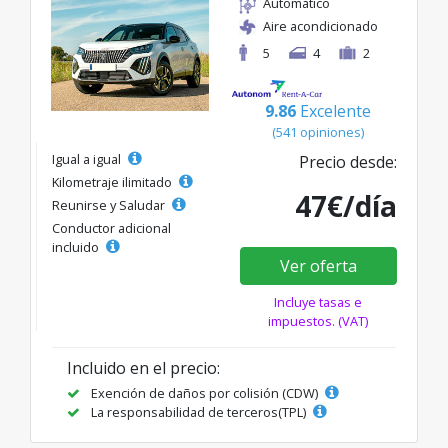
Automático
Aire acondicionado
5
4
2
9.86
Excelente
(541 opiniones)
Igual a igual
Precio desde:
Kilometraje ilimitado
47€/día
Reunirse y Saludar
Conductor adicional
incluido
Ver oferta
Incluye tasas e
impuestos. (VAT)
Incluido en el precio:
Exención de daños por colisión (CDW)
La responsabilidad de terceros(TPL)