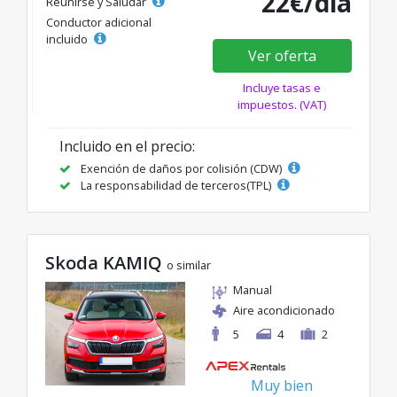
22€/día
Reunirse y Saludar
Conductor adicional
incluido
Ver oferta
Incluye tasas e
impuestos. (VAT)
Incluido en el precio:
Exención de daños por colisión (CDW)
La responsabilidad de terceros(TPL)
Skoda KAMIQ
o similar
Manual
Aire acondicionado
5
4
2
Muy bien