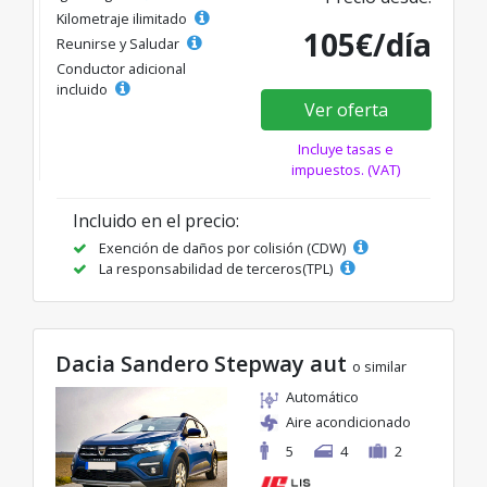
Kilometraje ilimitado
105€/día
Reunirse y Saludar
Conductor adicional
incluido
Ver oferta
Incluye tasas e
impuestos. (VAT)
Incluido en el precio:
Exención de daños por colisión (CDW)
La responsabilidad de terceros(TPL)
Dacia Sandero Stepway aut
o similar
Automático
Aire acondicionado
5
4
2