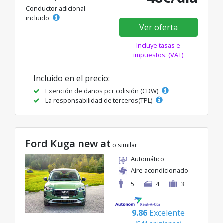
Conductor adicional
incluido
Ver oferta
Incluye tasas e
impuestos. (VAT)
Incluido en el precio:
Exención de daños por colisión (CDW)
La responsabilidad de terceros(TPL)
Ford Kuga new at
o similar
Automático
Aire acondicionado
5
4
3
9.86
Excelente
(541 opiniones)