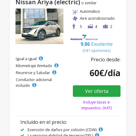
Nissan Ariya (electric)
o similar
Automático
Aire acondicionado
5
4
2
9.86
Excelente
(541 opiniones)
Igual a igual
Precio desde:
Kilometraje ilimitado
60€/día
Reunirse y Saludar
Conductor adicional
incluido
Ver oferta
Incluye tasas e
impuestos. (VAT)
Incluido en el precio:
Exención de daños por colisión (CDW)
La responsabilidad de terceros(TPL)