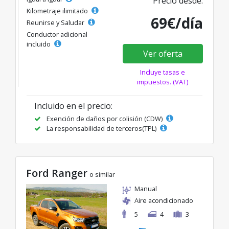
Precio desde:
Kilometraje ilimitado
69€/día
Reunirse y Saludar
Conductor adicional
incluido
Ver oferta
Incluye tasas e
impuestos. (VAT)
Incluido en el precio:
Exención de daños por colisión (CDW)
La responsabilidad de terceros(TPL)
Ford Ranger
o similar
Manual
Aire acondicionado
5
4
3