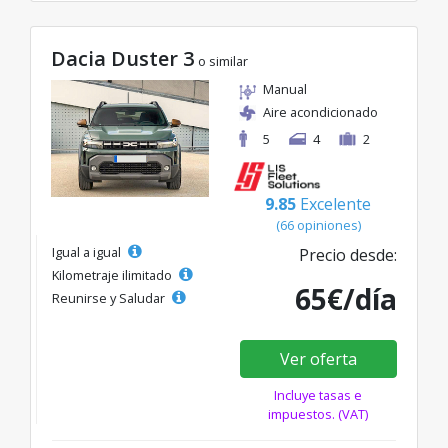
Dacia Duster 3
o similar
Manual
Aire acondicionado
5
4
2
9.85
Excelente
(66 opiniones)
Igual a igual
Precio desde:
Kilometraje ilimitado
65€/día
Reunirse y Saludar
Ver oferta
Incluye tasas e
impuestos. (VAT)