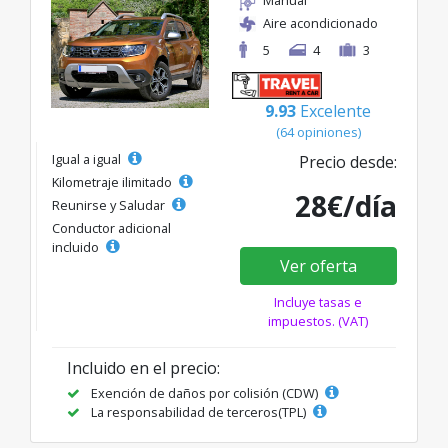
Aire acondicionado
5
4
3
9.93
Excelente
(64 opiniones)
Igual a igual
Precio desde:
Kilometraje ilimitado
28€/día
Reunirse y Saludar
Conductor adicional
incluido
Ver oferta
Incluye tasas e
impuestos. (VAT)
Incluido en el precio:
Exención de daños por colisión (CDW)
La responsabilidad de terceros(TPL)