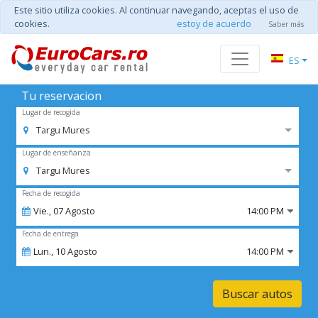
Este sitio utiliza cookies. Al continuar navegando, aceptas el uso de
cookies.
estoy de acuerdo
Saber más
ES
Tu reservacion
Lugar de recogida
Targu Mures
Lugar de enseñanza
Targu Mures
Fecha de recogida
Vie.,
07
Agosto
14:00 PM
Fecha de entrega
Lun.,
10
Agosto
14:00 PM
Buscar autos