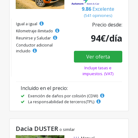
9.86
Excelente
(541 opiniones)
Igual a igual
Precio desde:
Kilometraje ilimitado
94€/día
Reunirse y Saludar
Conductor adicional
incluido
Ver oferta
Incluye tasas e
impuestos. (VAT)
Incluido en el precio:
Exención de daños por colisión (CDW)
La responsabilidad de terceros(TPL)
Dacia DUSTER
o similar
Manual