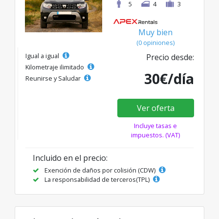
5
4
3
Muy bien
(0 opiniones)
Igual a igual
Precio desde:
Kilometraje ilimitado
30€/día
Reunirse y Saludar
Ver oferta
Incluye tasas e
impuestos. (VAT)
Incluido en el precio:
Exención de daños por colisión (CDW)
La responsabilidad de terceros(TPL)