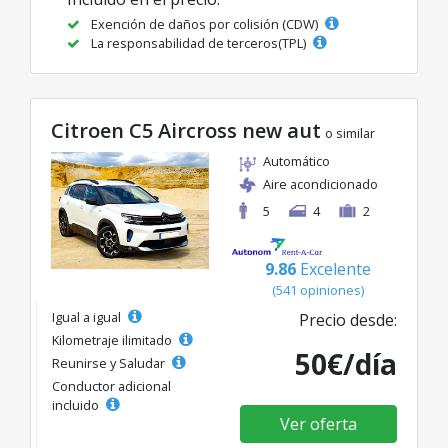
Exención de daños por colisión (CDW)
La responsabilidad de terceros(TPL)
Citroen C5 Aircross new aut
o similar
Automático
Aire acondicionado
5
4
2
9.86
Excelente
(541 opiniones)
Igual a igual
Precio desde:
Kilometraje ilimitado
50€/día
Reunirse y Saludar
Conductor adicional
incluido
Ver oferta