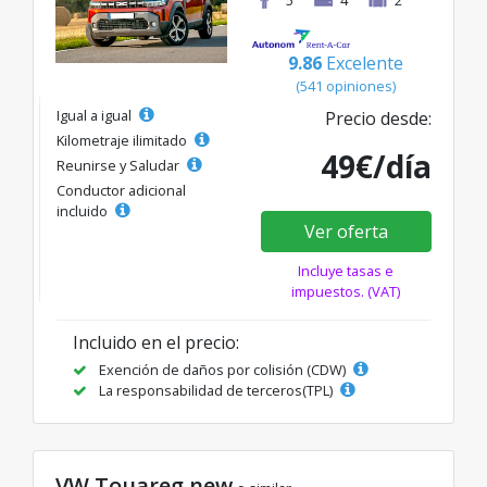
9.86
Excelente
(541 opiniones)
Igual a igual
Precio desde:
Kilometraje ilimitado
49€/día
Reunirse y Saludar
Conductor adicional
incluido
Ver oferta
Incluye tasas e
impuestos. (VAT)
Incluido en el precio:
Exención de daños por colisión (CDW)
La responsabilidad de terceros(TPL)
VW Touareg new