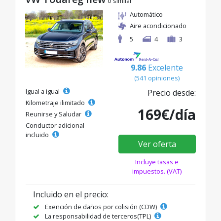
o similar
Automático
Aire acondicionado
5
4
3
9.86
Excelente
(541 opiniones)
Igual a igual
Precio desde:
Kilometraje ilimitado
169€/día
Reunirse y Saludar
Conductor adicional
incluido
Ver oferta
Incluye tasas e
impuestos. (VAT)
Incluido en el precio:
Exención de daños por colisión (CDW)
La responsabilidad de terceros(TPL)