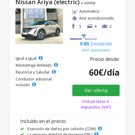
Nissan Ariya (electric)
o similar
Automático
Aire acondicionado
5
4
2
9.86
Excelente
(541 opiniones)
Igual a igual
Precio desde:
Kilometraje ilimitado
60€/día
Reunirse y Saludar
Conductor adicional
incluido
Ver oferta
Incluye tasas e
impuestos. (VAT)
Incluido en el precio:
Exención de daños por colisión (CDW)
La responsabilidad de terceros(TPL)