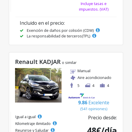
Incluye tasas e
impuestos. (VAT)
Incluido en el precio:
Exención de daños por colisión (CDW)
La responsabilidad de terceros(TPL)
Renault KADJAR
o similar
Manual
Aire acondicionado
5
4
4
9.86
Excelente
(541 opiniones)
Igual a igual
Precio desde:
Kilometraje ilimitado
48€/día
Reunirse y Saludar