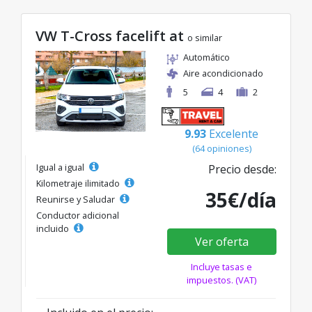
VW T-Cross facelift at
o similar
Automático
Aire acondicionado
5
4
2
9.93
Excelente
(64 opiniones)
Igual a igual
Precio desde:
Kilometraje ilimitado
35€/día
Reunirse y Saludar
Conductor adicional
incluido
Ver oferta
Incluye tasas e
impuestos. (VAT)