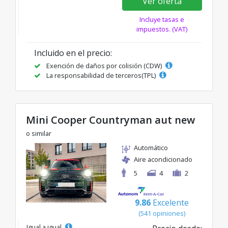
Ver oferta
Incluye tasas e
impuestos. (VAT)
Incluido en el precio:
Exención de daños por colisión (CDW)
La responsabilidad de terceros(TPL)
Mini Cooper Countryman aut new
o similar
Automático
Aire acondicionado
5
4
2
9.86
Excelente
(541 opiniones)
Igual a igual