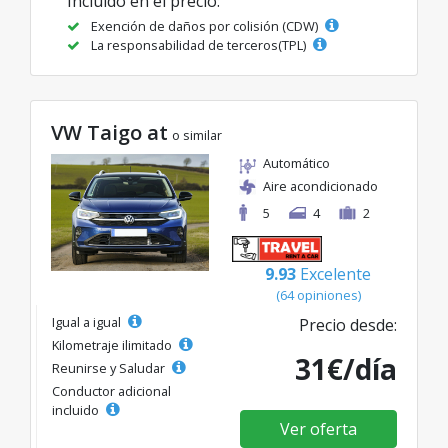
Incluido en el precio:
Exención de daños por colisión (CDW)
La responsabilidad de terceros(TPL)
VW Taigo at
o similar
Automático
Aire acondicionado
5
4
2
9.93
Excelente
(64 opiniones)
Igual a igual
Precio desde:
Kilometraje ilimitado
31€/día
Reunirse y Saludar
Conductor adicional
incluido
Ver oferta