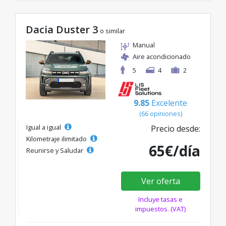
Dacia Duster 3
o similar
Manual
Aire acondicionado
5
4
2
9.85
Excelente
(66 opiniones)
Igual a igual
Precio desde:
Kilometraje ilimitado
65€/día
Reunirse y Saludar
Ver oferta
Incluye tasas e
impuestos. (VAT)