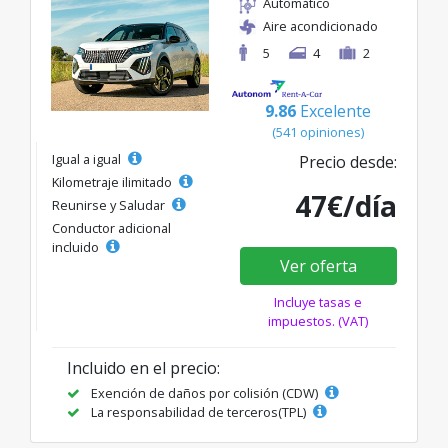
Automático
Aire acondicionado
5
4
2
9.86
Excelente
(541 opiniones)
Igual a igual
Precio desde:
Kilometraje ilimitado
47€/día
Reunirse y Saludar
Conductor adicional
incluido
Ver oferta
Incluye tasas e
impuestos. (VAT)
Incluido en el precio:
Exención de daños por colisión (CDW)
La responsabilidad de terceros(TPL)