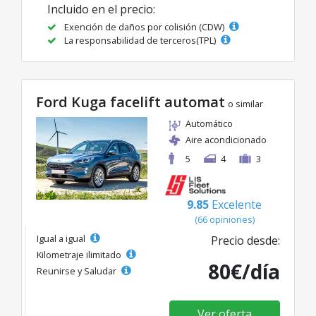
Incluido en el precio:
Exención de daños por colisión (CDW)
La responsabilidad de terceros(TPL)
Ford Kuga facelift automat
o similar
Automático
Aire acondicionado
5
4
3
9.85
Excelente
(66 opiniones)
Igual a igual
Precio desde:
Kilometraje ilimitado
80€/día
Reunirse y Saludar
Ver oferta