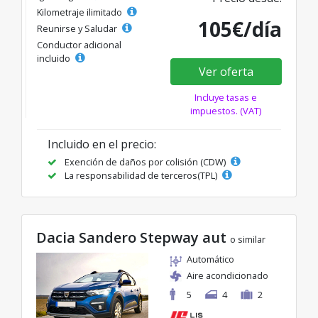
Kilometraje ilimitado
105€/día
Reunirse y Saludar
Conductor adicional
incluido
Ver oferta
Incluye tasas e
impuestos. (VAT)
Incluido en el precio:
Exención de daños por colisión (CDW)
La responsabilidad de terceros(TPL)
Dacia Sandero Stepway aut
o similar
Automático
Aire acondicionado
5
4
2