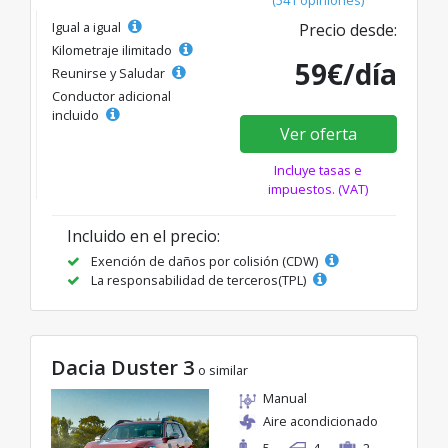
Igual a igual
Precio desde:
Kilometraje ilimitado
59€/día
Reunirse y Saludar
Conductor adicional
incluido
Ver oferta
Incluye tasas e
impuestos. (VAT)
Incluido en el precio:
Exención de daños por colisión (CDW)
La responsabilidad de terceros(TPL)
Dacia Duster 3
o similar
Manual
Aire acondicionado
5
4
2