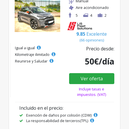
Manual
Aire acondicionado
5
4
2
9.85
Excelente
(66 opiniones)
Igual a igual
Precio desde:
Kilometraje ilimitado
50€/día
Reunirse y Saludar
Ver oferta
Incluye tasas e
impuestos. (VAT)
Incluido en el precio:
Exención de daños por colisión (CDW)
La responsabilidad de terceros(TPL)