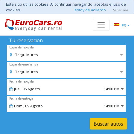
Este sitio utiliza cookies. Al continuar navegando, aceptas el uso de
cookies.
estoy de acuerdo
Saber más
ES
Tu reservacion
Lugar de recogida
Targu Mures
Lugar de enseñanza
Targu Mures
Fecha de recogida
Jue.,
06
Agosto
14:00 PM
Fecha de entrega
Dom.,
09
Agosto
14:00 PM
Buscar autos