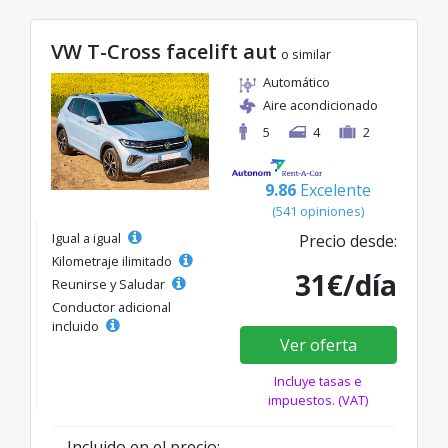
VW T-Cross facelift aut
o similar
Automático
Aire acondicionado
5
4
2
9.86
Excelente
(541 opiniones)
Igual a igual
Precio desde:
Kilometraje ilimitado
31€/día
Reunirse y Saludar
Conductor adicional
incluido
Ver oferta
Incluye tasas e
impuestos. (VAT)
Incluido en el precio: