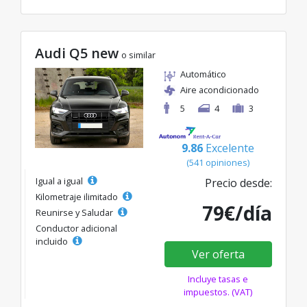
Audi Q5 new
o similar
Automático
Aire acondicionado
5
4
3
9.86
Excelente
(541 opiniones)
Igual a igual
Precio desde:
Kilometraje ilimitado
79€/día
Reunirse y Saludar
Conductor adicional
incluido
Ver oferta
Incluye tasas e
impuestos. (VAT)