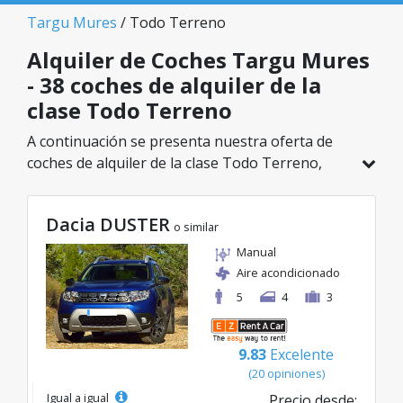
Targu Mures
/ Todo Terreno
Alquiler de Coches Targu Mures
- 38 coches de alquiler de la
clase Todo Terreno
A continuación se presenta nuestra oferta de
coches de alquiler de la clase Todo Terreno,
disponible en Targu Mures. De un total de 38
vehículos en esta ubicación, puedes elegir el
Dacia DUSTER
modelo ideal de la categoría seleccionada, con
o similar
tarifas excelentes desde solo 20€/día.
Manual
Aire acondicionado
5
4
3
9.83
Excelente
(20 opiniones)
Igual a igual
Precio desde: