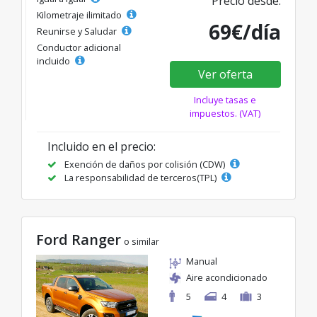
Precio desde:
Kilometraje ilimitado
69€/día
Reunirse y Saludar
Conductor adicional
incluido
Ver oferta
Incluye tasas e
impuestos. (VAT)
Incluido en el precio:
Exención de daños por colisión (CDW)
La responsabilidad de terceros(TPL)
Ford Ranger
o similar
Manual
Aire acondicionado
5
4
3