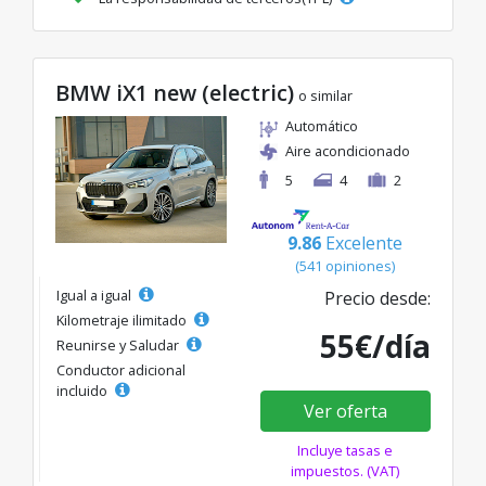
BMW iX1 new (electric)
o similar
Automático
Aire acondicionado
5
4
2
9.86
Excelente
(541 opiniones)
Igual a igual
Precio desde:
Kilometraje ilimitado
55€/día
Reunirse y Saludar
Conductor adicional
incluido
Ver oferta
Incluye tasas e
impuestos. (VAT)