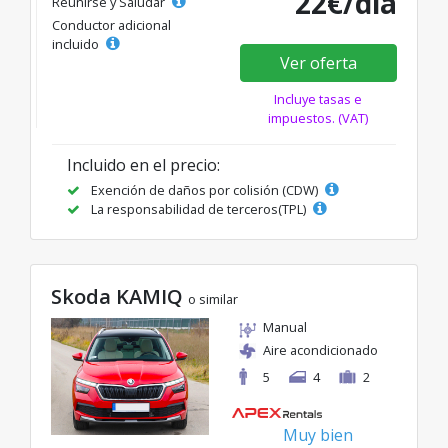
22€/día
Reunirse y Saludar
Conductor adicional
incluido
Ver oferta
Incluye tasas e
impuestos. (VAT)
Incluido en el precio:
Exención de daños por colisión (CDW)
La responsabilidad de terceros(TPL)
Skoda KAMIQ
o similar
Manual
Aire acondicionado
5
4
2
Muy bien