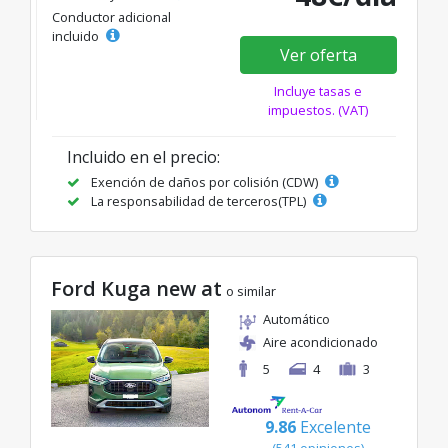
Conductor adicional
incluido
Ver oferta
Incluye tasas e
impuestos. (VAT)
Incluido en el precio:
Exención de daños por colisión (CDW)
La responsabilidad de terceros(TPL)
Ford Kuga new at
o similar
Automático
Aire acondicionado
5
4
3
9.86
Excelente
(541 opiniones)