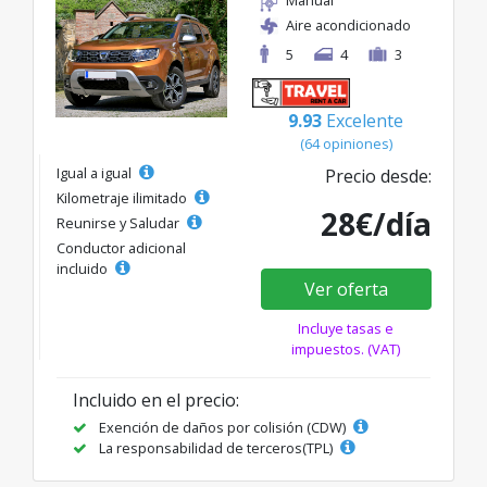
Aire acondicionado
5
4
3
9.93
Excelente
(64 opiniones)
Igual a igual
Precio desde:
Kilometraje ilimitado
28€/día
Reunirse y Saludar
Conductor adicional
incluido
Ver oferta
Incluye tasas e
impuestos. (VAT)
Incluido en el precio:
Exención de daños por colisión (CDW)
La responsabilidad de terceros(TPL)