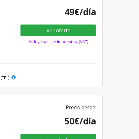
49€/día
Ver oferta
Incluye tasas e impuestos. (VAT)
s(TPL)
Precio desde:
50€/día