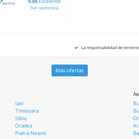
9.86
Excelente
(541 opiniones)
La responsabilidad de tercero
Más ofertas
Ae
Iasi
Bu
Timisoara
Bu
Sibiu
Or
Oradea
Ar
Piatra Neamt
Ba