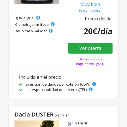
Muy bien
(0 opiniones)
Igual a igual
Precio desde:
Kilometraje ilimitado
20€/día
Reunirse y Saludar
Ver oferta
Incluye tasas e
impuestos. (VAT)
Incluido en el precio:
Exención de daños por colisión (CDW)
La responsabilidad de terceros(TPL)
Dacia DUSTER
o similar
Manual