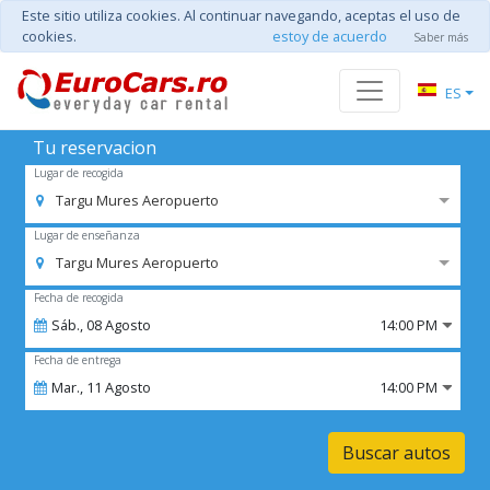
Este sitio utiliza cookies. Al continuar navegando, aceptas el uso de
cookies.
estoy de acuerdo
Saber más
ES
Tu reservacion
Lugar de recogida
Targu Mures Aeropuerto
Lugar de enseñanza
Targu Mures Aeropuerto
Fecha de recogida
Sáb.,
08
Agosto
14:00 PM
Fecha de entrega
Mar.,
11
Agosto
14:00 PM
Buscar autos