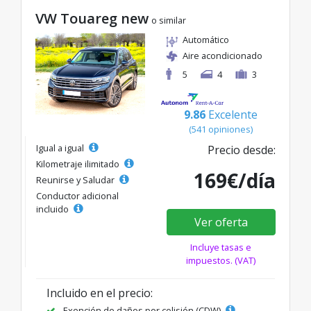
VW Touareg new
o similar
Automático
Aire acondicionado
5
4
3
9.86
Excelente
(541 opiniones)
Igual a igual
Precio desde:
Kilometraje ilimitado
169€/día
Reunirse y Saludar
Conductor adicional
incluido
Ver oferta
Incluye tasas e
impuestos. (VAT)
Incluido en el precio:
Exención de daños por colisión (CDW)