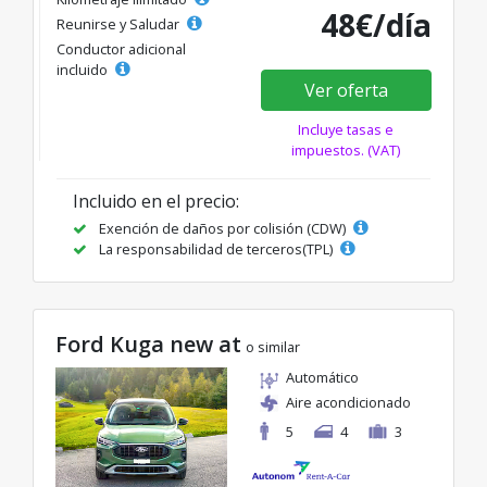
48€/día
Reunirse y Saludar
Conductor adicional
incluido
Ver oferta
Incluye tasas e
impuestos. (VAT)
Incluido en el precio:
Exención de daños por colisión (CDW)
La responsabilidad de terceros(TPL)
Ford Kuga new at
o similar
Automático
Aire acondicionado
5
4
3