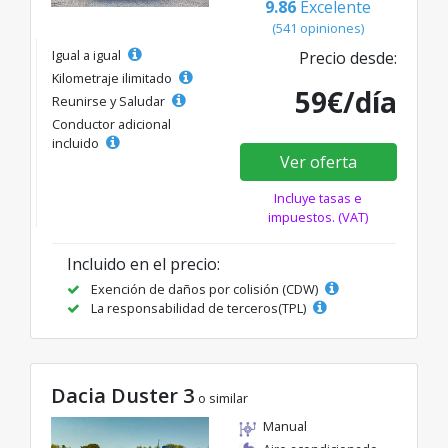
9.86
Excelente
(541 opiniones)
Igual a igual
Precio desde:
Kilometraje ilimitado
59€/día
Reunirse y Saludar
Conductor adicional
incluido
Ver oferta
Incluye tasas e
impuestos. (VAT)
Incluido en el precio:
Exención de daños por colisión (CDW)
La responsabilidad de terceros(TPL)
Dacia Duster 3
o similar
Manual