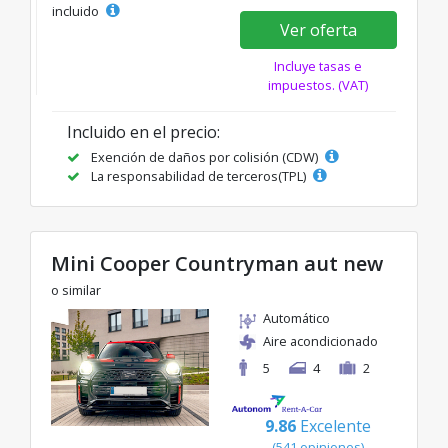
incluido
Ver oferta
Incluye tasas e
impuestos. (VAT)
Incluido en el precio:
Exención de daños por colisión (CDW)
La responsabilidad de terceros(TPL)
Mini Cooper Countryman aut new
o similar
Automático
Aire acondicionado
5
4
2
9.86
Excelente
(541 opiniones)