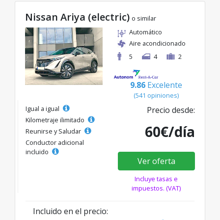
Nissan Ariya (electric)
o similar
Automático
Aire acondicionado
5
4
2
9.86
Excelente
(541 opiniones)
Igual a igual
Precio desde:
Kilometraje ilimitado
60€/día
Reunirse y Saludar
Conductor adicional
incluido
Ver oferta
Incluye tasas e
impuestos. (VAT)
Incluido en el precio: