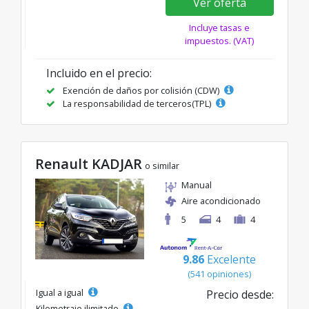
Ver oferta
Incluye tasas e
impuestos. (VAT)
Incluido en el precio:
Exención de daños por colisión (CDW)
La responsabilidad de terceros(TPL)
Renault KADJAR
o similar
Manual
Aire acondicionado
5
4
4
9.86
Excelente
(541 opiniones)
Igual a igual
Precio desde:
Kilometraje ilimitado