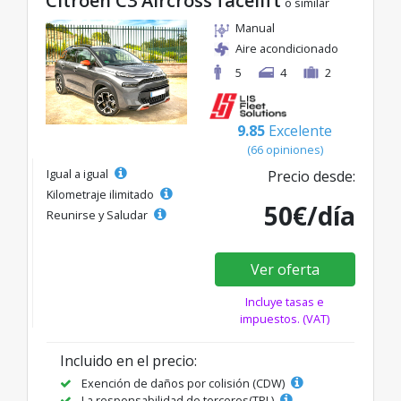
Citroen C3 Aircross facelift
o similar
Manual
Aire acondicionado
5
4
2
9.85
Excelente
(66 opiniones)
Igual a igual
Precio desde:
Kilometraje ilimitado
50€/día
Reunirse y Saludar
Ver oferta
Incluye tasas e
impuestos. (VAT)
Incluido en el precio:
Exención de daños por colisión (CDW)
La responsabilidad de terceros(TPL)