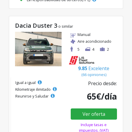
Dacia Duster 3
o similar
Manual
Aire acondicionado
5
4
2
9.85
Excelente
(66 opiniones)
Igual a igual
Precio desde:
Kilometraje ilimitado
65€/día
Reunirse y Saludar
Ver oferta
Incluye tasas e
impuestos. (VAT)