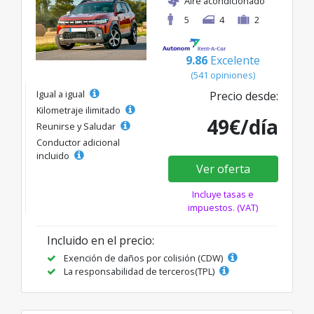
Aire acondicionado
5
4
2
9.86
Excelente
(541 opiniones)
Igual a igual
Precio desde:
Kilometraje ilimitado
49€/día
Reunirse y Saludar
Conductor adicional
incluido
Ver oferta
Incluye tasas e
impuestos. (VAT)
Incluido en el precio:
Exención de daños por colisión (CDW)
La responsabilidad de terceros(TPL)