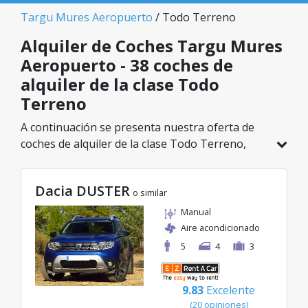
Targu Mures Aeropuerto
/ Todo Terreno
Alquiler de Coches Targu Mures
Aeropuerto - 38 coches de
alquiler de la clase Todo
Terreno
A continuación se presenta nuestra oferta de
coches de alquiler de la clase Todo Terreno,
disponible en Targu Mures Aeropuerto. De un
total de 38 vehículos en esta ubicación, puedes
Dacia DUSTER
elegir el modelo ideal de la categoría
o similar
seleccionada, con tarifas excelentes desde solo
Manual
20€/día.
Aire acondicionado
5
4
3
9.83
Excelente
(20 opiniones)