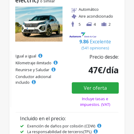
electric)
o similar
Automático
Aire acondicionado
5
4
2
9.86
Excelente
(541 opiniones)
Igual a igual
Precio desde:
Kilometraje ilimitado
47€/día
Reunirse y Saludar
Conductor adicional
incluido
Ver oferta
Incluye tasas e
impuestos. (VAT)
Incluido en el precio:
Exención de daños por colisión (CDW)
La responsabilidad de terceros(TPL)