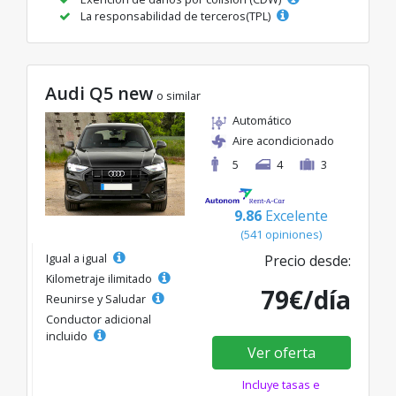
La responsabilidad de terceros(TPL)
Audi Q5 new
o similar
Automático
Aire acondicionado
5
4
3
9.86
Excelente
(541 opiniones)
Igual a igual
Precio desde:
Kilometraje ilimitado
79€/día
Reunirse y Saludar
Conductor adicional
incluido
Ver oferta
Incluye tasas e