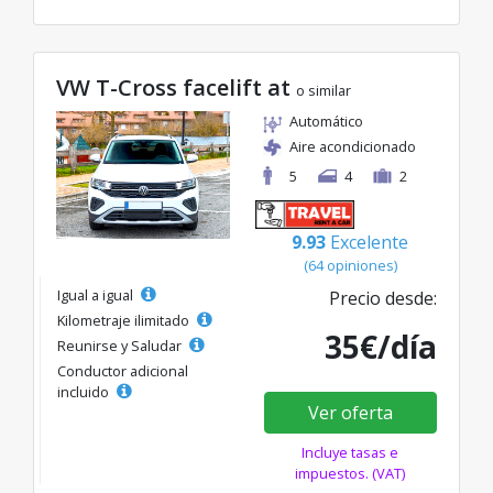
VW T-Cross facelift at
o similar
Automático
Aire acondicionado
5
4
2
9.93
Excelente
(64 opiniones)
Igual a igual
Precio desde:
Kilometraje ilimitado
35€/día
Reunirse y Saludar
Conductor adicional
incluido
Ver oferta
Incluye tasas e
impuestos. (VAT)