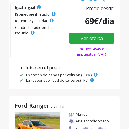
Igual a igual
Precio desde:
Kilometraje ilimitado
69€/día
Reunirse y Saludar
Conductor adicional
incluido
Ver oferta
Incluye tasas e
impuestos. (VAT)
Incluido en el precio:
Exención de daños por colisión (CDW)
La responsabilidad de terceros(TPL)
Ford Ranger
o similar
Manual
Aire acondicionado
5
4
3