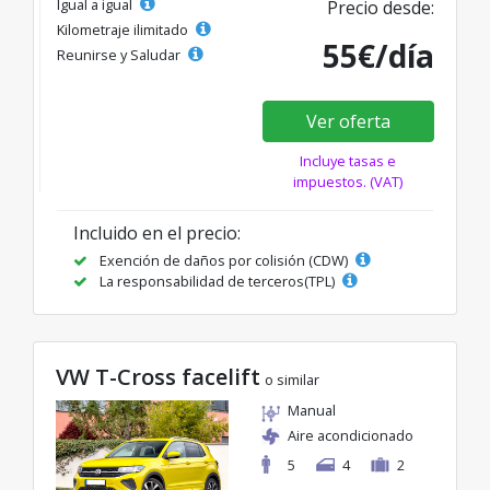
Igual a igual
Precio desde:
Kilometraje ilimitado
55€/día
Reunirse y Saludar
Ver oferta
Incluye tasas e
impuestos. (VAT)
Incluido en el precio:
Exención de daños por colisión (CDW)
La responsabilidad de terceros(TPL)
VW T-Cross facelift
o similar
Manual
Aire acondicionado
5
4
2