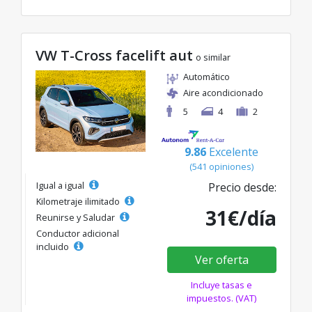
VW T-Cross facelift aut
o similar
Automático
Aire acondicionado
5
4
2
9.86
Excelente
(541 opiniones)
Igual a igual
Precio desde:
Kilometraje ilimitado
31€/día
Reunirse y Saludar
Conductor adicional
incluido
Ver oferta
Incluye tasas e
impuestos. (VAT)