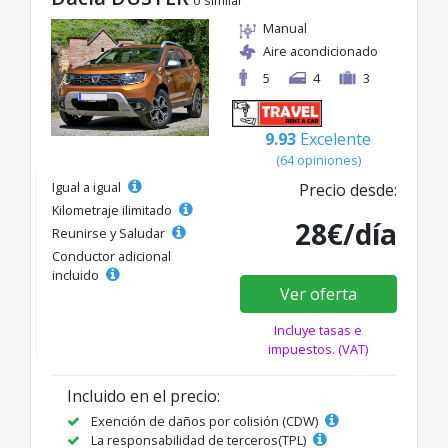
Manual
Aire acondicionado
5
4
3
9.93
Excelente
(64 opiniones)
Igual a igual
Precio desde:
Kilometraje ilimitado
28€/día
Reunirse y Saludar
Conductor adicional
incluido
Ver oferta
Incluye tasas e
impuestos. (VAT)
Incluido en el precio:
Exención de daños por colisión (CDW)
La responsabilidad de terceros(TPL)