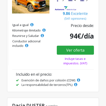
9.86
Excelente
(541 opiniones)
Igual a igual
Precio desde:
Kilometraje ilimitado
94€/día
Reunirse y Saludar
Conductor adicional
incluido
Ver oferta
Incluye tasas e
impuestos. (VAT)
Incluido en el precio:
Exención de daños por colisión (CDW)
La responsabilidad de terceros(TPL)
Dacia DUSTER
o similar