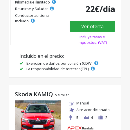
Kilometraje ilimitado
22€/día
Reunirse y Saludar
Conductor adicional
incluido
Ver oferta
Incluye tasas e
impuestos. (VAT)
Incluido en el precio:
Exención de daños por colisión (CDW)
La responsabilidad de terceros(TPL)
Skoda KAMIQ
o similar
Manual
Aire acondicionado
5
4
2