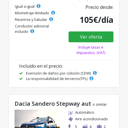
Igual a igual
Precio desde:
Kilometraje ilimitado
105€/día
Reunirse y Saludar
Conductor adicional
incluido
Ver oferta
Incluye tasas e
impuestos. (VAT)
Incluido en el precio:
Exención de daños por colisión (CDW)
La responsabilidad de terceros(TPL)
Dacia Sandero Stepway aut
o similar
Automático
Aire acondicionado
5
4
2