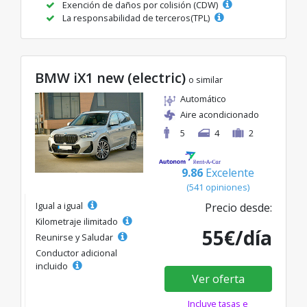
Exención de daños por colisión (CDW)
La responsabilidad de terceros(TPL)
BMW iX1 new (electric)
o similar
Automático
Aire acondicionado
5
4
2
9.86
Excelente
(541 opiniones)
Igual a igual
Precio desde:
Kilometraje ilimitado
55€/día
Reunirse y Saludar
Conductor adicional
incluido
Ver oferta
Incluye tasas e