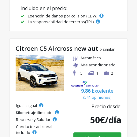
Incluido en el precio:
Exención de daños por colisión (CDW)
La responsabilidad de terceros(TPL)
Citroen C5 Aircross new aut
o similar
Automático
Aire acondicionado
5
4
2
9.86
Excelente
(541 opiniones)
Igual a igual
Precio desde:
Kilometraje ilimitado
50€/día
Reunirse y Saludar
Conductor adicional
incluido