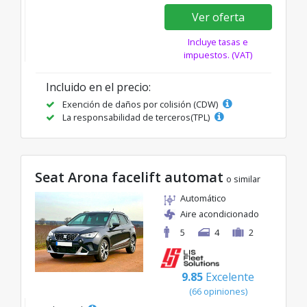
Ver oferta
Incluye tasas e
impuestos. (VAT)
Incluido en el precio:
Exención de daños por colisión (CDW)
La responsabilidad de terceros(TPL)
Seat Arona facelift automat
o similar
Automático
Aire acondicionado
5
4
2
9.85
Excelente
(66 opiniones)