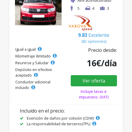
Aire acondicionado
5
4
3
9.83
Excelente
(82 opiniones)
Igual a igual
Precio desde:
Kilometraje ilimitado
16€/día
Reunirse y Saludar
Depósito en efectivo
aceptado
Ver oferta
Conductor adicional
incluido
Incluye tasas e
impuestos. (VAT)
Incluido en el precio:
Exención de daños por colisión (CDW)
La responsabilidad de terceros(TPL)