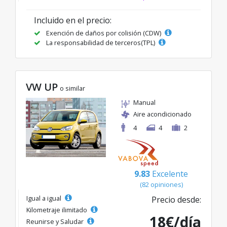
Incluido en el precio:
Exención de daños por colisión (CDW)
La responsabilidad de terceros(TPL)
VW UP
o similar
Manual
Aire acondicionado
4
4
2
9.83
Excelente
(82 opiniones)
Igual a igual
Precio desde:
Kilometraje ilimitado
18€/día
Reunirse y Saludar