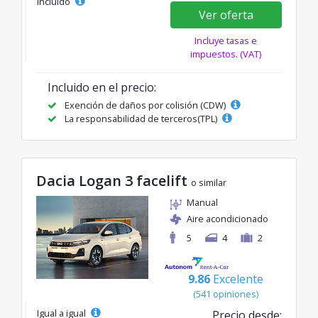
incluido
Ver oferta
Incluye tasas e
impuestos. (VAT)
Incluido en el precio:
Exención de daños por colisión (CDW)
La responsabilidad de terceros(TPL)
Dacia Logan 3 facelift
o similar
Manual
Aire acondicionado
5
4
2
9.86
Excelente
(541 opiniones)
Igual a igual
Precio desde: