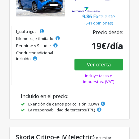
9.86
Excelente
(541 opiniones)
Igual a igual
Precio desde:
Kilometraje ilimitado
19€/día
Reunirse y Saludar
Conductor adicional
incluido
Ver oferta
Incluye tasas e
impuestos. (VAT)
Incluido en el precio:
Exención de daños por colisión (CDW)
La responsabilidad de terceros(TPL)
Skoda Citigo-e iV (electric)
o similar