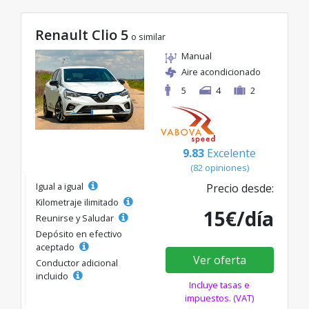
Renault Clio 5
o similar
Manual
Aire acondicionado
5
4
2
9.83
Excelente
(82 opiniones)
Igual a igual
Precio desde:
Kilometraje ilimitado
15€/día
Reunirse y Saludar
Depósito en efectivo
aceptado
Ver oferta
Conductor adicional
incluido
Incluye tasas e
impuestos. (VAT)