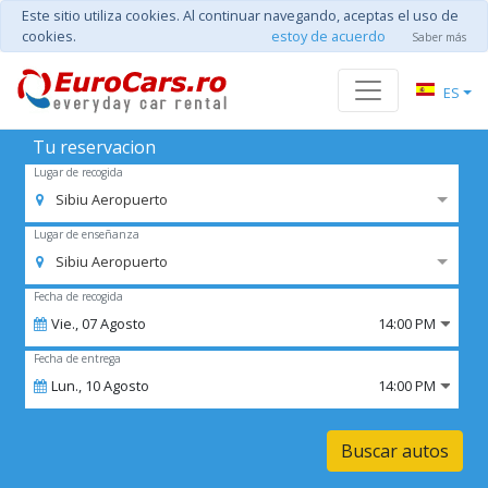
Este sitio utiliza cookies. Al continuar navegando, aceptas el uso de
cookies.
estoy de acuerdo
Saber más
ES
Tu reservacion
Lugar de recogida
Sibiu Aeropuerto
Lugar de enseñanza
Sibiu Aeropuerto
Fecha de recogida
Vie.,
07
Agosto
14:00 PM
Fecha de entrega
Lun.,
10
Agosto
14:00 PM
Buscar autos