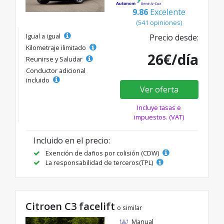
9.86
Excelente
(541 opiniones)
Igual a igual
Precio desde:
Kilometraje ilimitado
26€/día
Reunirse y Saludar
Conductor adicional
incluido
Ver oferta
Incluye tasas e
impuestos. (VAT)
Incluido en el precio:
Exención de daños por colisión (CDW)
La responsabilidad de terceros(TPL)
Citroen C3 facelift
o similar
Manual