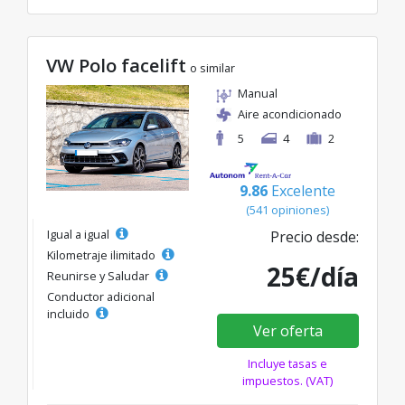
VW Polo facelift
o similar
Manual
Aire acondicionado
5
4
2
9.86
Excelente
(541 opiniones)
Igual a igual
Precio desde:
Kilometraje ilimitado
25€/día
Reunirse y Saludar
Conductor adicional
incluido
Ver oferta
Incluye tasas e
impuestos. (VAT)