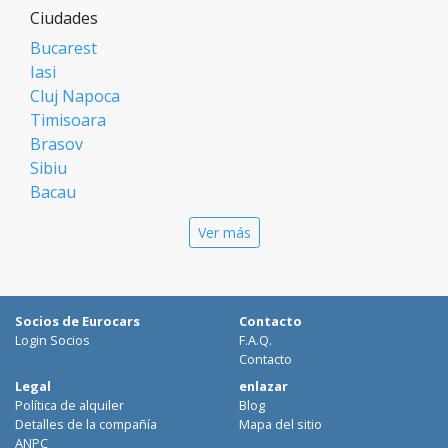
Ciudades
Bucarest
Iasi
Cluj Napoca
Timisoara
Brasov
Sibiu
Bacau
Oradea
Ver más
Arad
Piatra Neamt
Constanta
Galati
Socios de Eurocars
Contacto
Suceava
Login Socios
F.A.Q.
Targu Mures
Contacto
Focsani
Legal
enlazar
Política de alquiler
Blog
Targoviste
Detalles de la compañía
Mapa del sitio
Ploiesti
ANPC