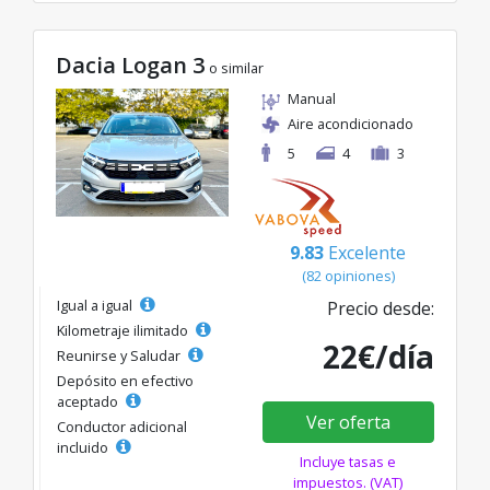
Dacia Logan 3
o similar
Manual
Aire acondicionado
5
4
3
9.83
Excelente
(82 opiniones)
Igual a igual
Precio desde:
Kilometraje ilimitado
22€/día
Reunirse y Saludar
Depósito en efectivo
aceptado
Ver oferta
Conductor adicional
incluido
Incluye tasas e
impuestos. (VAT)