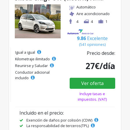
Automático
Aire acondicionado
4
4
1
9.86
Excelente
(541 opiniones)
Igual a igual
Precio desde:
Kilometraje ilimitado
27€/día
Reunirse y Saludar
Conductor adicional
incluido
Ver oferta
Incluye tasas e
impuestos. (VAT)
Incluido en el precio:
Exención de daños por colisión (CDW)
La responsabilidad de terceros(TPL)