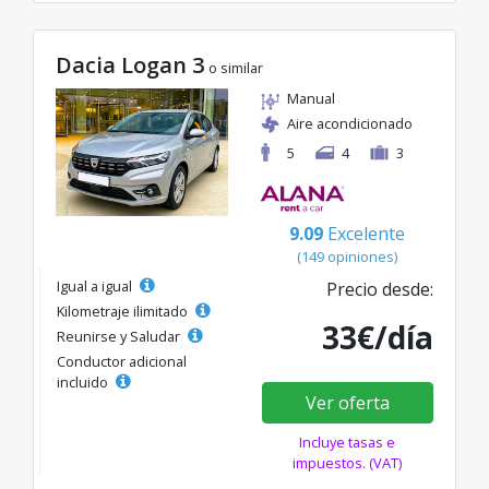
Dacia Logan 3
o similar
Manual
Aire acondicionado
5
4
3
9.09
Excelente
(149 opiniones)
Igual a igual
Precio desde:
Kilometraje ilimitado
33€/día
Reunirse y Saludar
Conductor adicional
incluido
Ver oferta
Incluye tasas e
impuestos. (VAT)