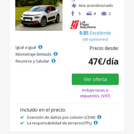
Aire acondicionado
5
4
2
9.85
Excelente
(66 opiniones)
Igual a igual
Precio desde:
Kilometraje ilimitado
47€/día
Reunirse y Saludar
Ver oferta
Incluye tasas e
impuestos. (VAT)
Incluido en el precio:
Exención de daños por colisión (CDW)
La responsabilidad de terceros(TPL)