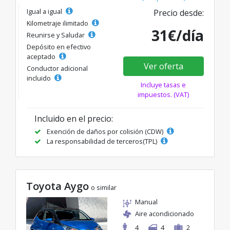
Igual a igual
Precio desde:
Kilometraje ilimitado
31€/día
Reunirse y Saludar
Depósito en efectivo
aceptado
Ver oferta
Conductor adicional
incluido
Incluye tasas e
impuestos. (VAT)
Incluido en el precio:
Exención de daños por colisión (CDW)
La responsabilidad de terceros(TPL)
Toyota Aygo
o similar
Manual
Aire acondicionado
4
4
2