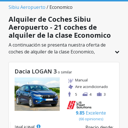
Sibiu Aeropuerto
/ Economico
Alquiler de Coches Sibiu
Aeropuerto - 21 coches de
alquiler de la clase Economico
A continuación se presenta nuestra oferta de
coches de alquiler de la clase Economico,
disponible en Sibiu Aeropuerto. De un total de
21 vehículos en esta ubicación, puedes elegir el
Dacia LOGAN 3
modelo ideal de la categoría seleccionada, con
o similar
tarifas excelentes desde solo 15€/día.
Manual
Aire acondicionado
5
4
3
9.85
Excelente
(66 opiniones)
Igual a igual
Precio desde: