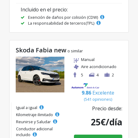
Incluido en el precio:
Exención de daños por colisión (CDW)
La responsabilidad de terceros(TPL)
Skoda Fabia new
o similar
Manual
Aire acondicionado
5
4
2
9.86
Excelente
(541 opiniones)
Igual a igual
Precio desde:
Kilometraje ilimitado
25€/día
Reunirse y Saludar
Conductor adicional
incluido