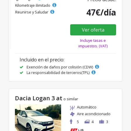
Kilometraje ilimitado
47€/día
Reunirse y Saludar
Ver oferta
Incluye tasas e
impuestos. (VAT)
Incluido en el precio:
Exención de daños por colisión (CDW)
La responsabilidad de terceros(TPL)
Dacia Logan 3 at
o similar
Automático
Aire acondicionado
5
4
3