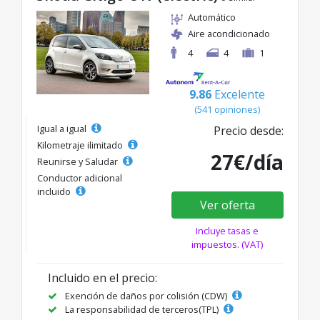
Automático
Aire acondicionado
4
4
1
9.86
Excelente
(541 opiniones)
Igual a igual
Precio desde:
Kilometraje ilimitado
27€/día
Reunirse y Saludar
Conductor adicional
incluido
Ver oferta
Incluye tasas e
impuestos. (VAT)
Incluido en el precio:
Exención de daños por colisión (CDW)
La responsabilidad de terceros(TPL)