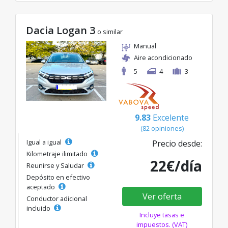
Dacia Logan 3
o similar
Manual
Aire acondicionado
5
4
3
9.83
Excelente
(82 opiniones)
Igual a igual
Precio desde:
Kilometraje ilimitado
22€/día
Reunirse y Saludar
Depósito en efectivo
aceptado
Ver oferta
Conductor adicional
incluido
Incluye tasas e
impuestos. (VAT)