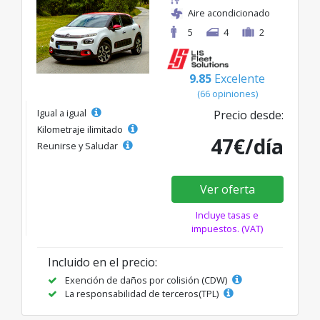
Aire acondicionado
5
4
2
9.85
Excelente
(66 opiniones)
Igual a igual
Precio desde:
Kilometraje ilimitado
47€/día
Reunirse y Saludar
Ver oferta
Incluye tasas e
impuestos. (VAT)
Incluido en el precio:
Exención de daños por colisión (CDW)
La responsabilidad de terceros(TPL)