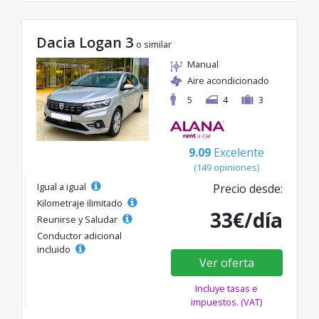
Dacia Logan 3
o similar
Manual
Aire acondicionado
5
4
3
9.09
Excelente
(149 opiniones)
Igual a igual
Precio desde:
Kilometraje ilimitado
33€/día
Reunirse y Saludar
Conductor adicional
incluido
Ver oferta
Incluye tasas e
impuestos. (VAT)