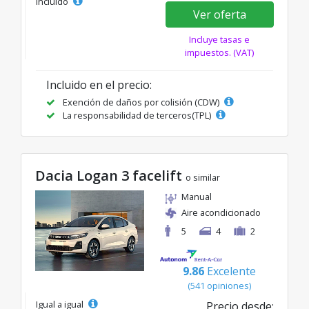
incluido
Ver oferta
Incluye tasas e
impuestos. (VAT)
Incluido en el precio:
Exención de daños por colisión (CDW)
La responsabilidad de terceros(TPL)
Dacia Logan 3 facelift
o similar
Manual
Aire acondicionado
5
4
2
9.86
Excelente
(541 opiniones)
Igual a igual
Precio desde: