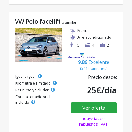
VW Polo facelift
o similar
Manual
Aire acondicionado
5
4
2
9.86
Excelente
(541 opiniones)
Igual a igual
Precio desde:
Kilometraje ilimitado
25€/día
Reunirse y Saludar
Conductor adicional
incluido
Ver oferta
Incluye tasas e
impuestos. (VAT)