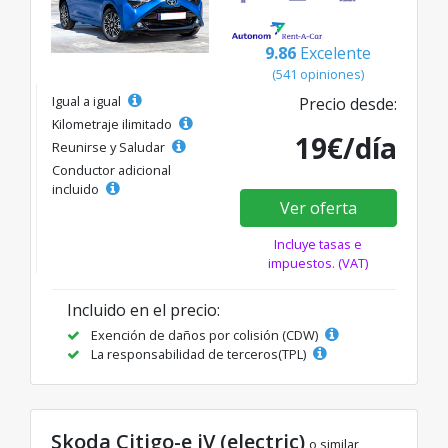
9.86
Excelente
(541 opiniones)
Igual a igual
Precio desde:
Kilometraje ilimitado
19€/día
Reunirse y Saludar
Conductor adicional
incluido
Ver oferta
Incluye tasas e
impuestos. (VAT)
Incluido en el precio:
Exención de daños por colisión (CDW)
La responsabilidad de terceros(TPL)
Skoda Citigo-e iV (electric)
o similar