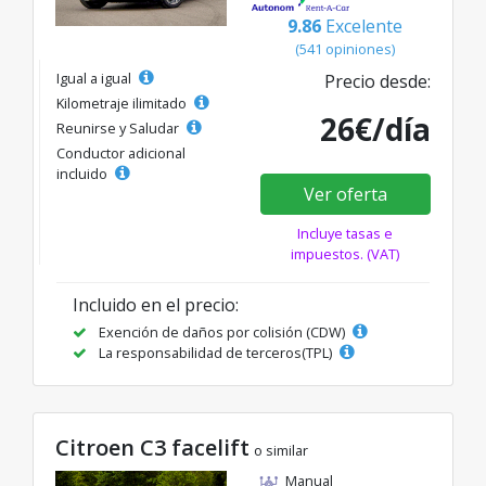
9.86
Excelente
(541 opiniones)
Igual a igual
Precio desde:
Kilometraje ilimitado
26€/día
Reunirse y Saludar
Conductor adicional
incluido
Ver oferta
Incluye tasas e
impuestos. (VAT)
Incluido en el precio:
Exención de daños por colisión (CDW)
La responsabilidad de terceros(TPL)
Citroen C3 facelift
o similar
Manual