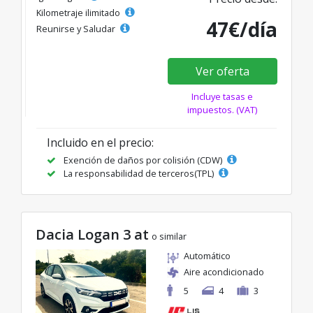
Kilometraje ilimitado
47€/día
Reunirse y Saludar
Ver oferta
Incluye tasas e
impuestos. (VAT)
Incluido en el precio:
Exención de daños por colisión (CDW)
La responsabilidad de terceros(TPL)
Dacia Logan 3 at
o similar
Automático
Aire acondicionado
5
4
3