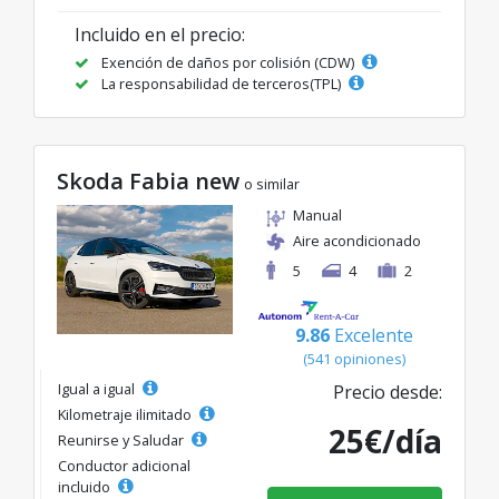
Incluido en el precio:
Exención de daños por colisión (CDW)
La responsabilidad de terceros(TPL)
Skoda Fabia new
o similar
Manual
Aire acondicionado
5
4
2
9.86
Excelente
(541 opiniones)
Igual a igual
Precio desde:
Kilometraje ilimitado
25€/día
Reunirse y Saludar
Conductor adicional
incluido