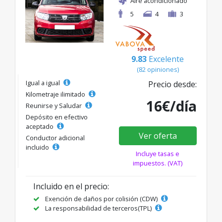
Aire acondicionado
5
4
3
9.83
Excelente
(82 opiniones)
Igual a igual
Precio desde:
Kilometraje ilimitado
16€/día
Reunirse y Saludar
Depósito en efectivo
aceptado
Ver oferta
Conductor adicional
incluido
Incluye tasas e
impuestos. (VAT)
Incluido en el precio:
Exención de daños por colisión (CDW)
La responsabilidad de terceros(TPL)