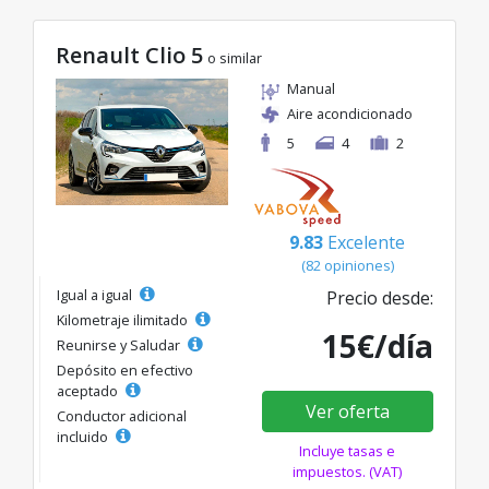
Renault Clio 5
o similar
Manual
Aire acondicionado
5
4
2
9.83
Excelente
(82 opiniones)
Igual a igual
Precio desde:
Kilometraje ilimitado
15€/día
Reunirse y Saludar
Depósito en efectivo
aceptado
Ver oferta
Conductor adicional
incluido
Incluye tasas e
impuestos. (VAT)