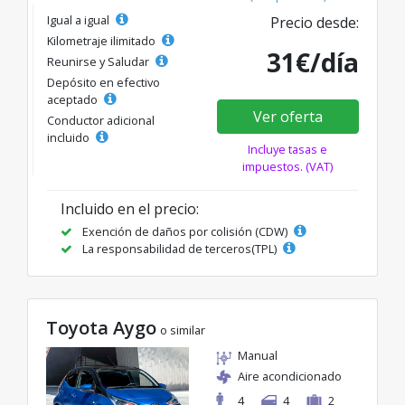
Igual a igual
Precio desde:
Kilometraje ilimitado
31€/día
Reunirse y Saludar
Depósito en efectivo
aceptado
Ver oferta
Conductor adicional
incluido
Incluye tasas e
impuestos. (VAT)
Incluido en el precio:
Exención de daños por colisión (CDW)
La responsabilidad de terceros(TPL)
Toyota Aygo
o similar
Manual
Aire acondicionado
4
4
2