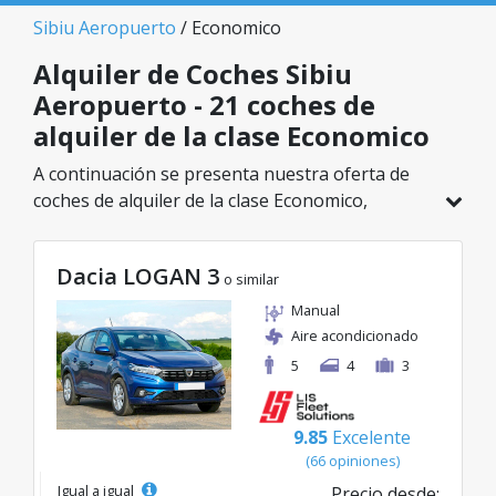
Sibiu Aeropuerto
/ Economico
Alquiler de Coches Sibiu
Aeropuerto - 21 coches de
alquiler de la clase Economico
A continuación se presenta nuestra oferta de
coches de alquiler de la clase Economico,
disponible en Sibiu Aeropuerto. De un total de
21 vehículos en esta ubicación, puedes elegir el
Dacia LOGAN 3
modelo ideal de la categoría seleccionada, con
o similar
tarifas excelentes desde solo 15€/día.
Manual
Aire acondicionado
5
4
3
9.85
Excelente
(66 opiniones)
Igual a igual
Precio desde: