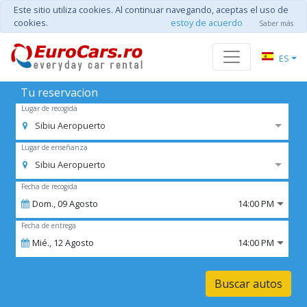
Este sitio utiliza cookies. Al continuar navegando, aceptas el uso de
cookies.
estoy de acuerdo
Saber más
ES
Tu reservacion
Lugar de recogida
Sibiu Aeropuerto
Lugar de enseñanza
Sibiu Aeropuerto
Fecha de recogida
Dom.,
09
Agosto
14:00 PM
Fecha de entrega
Mié.,
12
Agosto
14:00 PM
Buscar autos