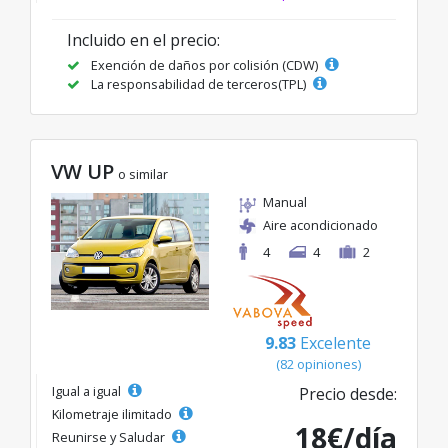
Incluido en el precio:
Exención de daños por colisión (CDW)
La responsabilidad de terceros(TPL)
VW UP
o similar
Manual
Aire acondicionado
4
4
2
9.83
Excelente
(82 opiniones)
Igual a igual
Precio desde:
Kilometraje ilimitado
18€/día
Reunirse y Saludar