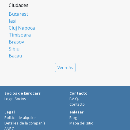
Ciudades
Bucarest
Iasi
Cluj Napoca
Timisoara
Brasov
Sibiu
Bacau
Oradea
Ver más
Arad
Piatra Neamt
Constanta
Galati
Socios de Eurocars
Contacto
Suceava
Login Socios
F.A.Q.
Targu Mures
Contacto
Focsani
Legal
enlazar
Política de alquiler
Blog
Targoviste
Detalles de la compañía
Mapa del sitio
Ploiesti
ANPC