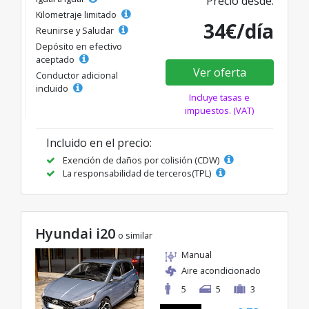
Precio desde:
Kilometraje limitado
34€/día
Reunirse y Saludar
Depósito en efectivo
aceptado
Ver oferta
Conductor adicional
incluido
Incluye tasas e
impuestos. (VAT)
Incluido en el precio:
Exención de daños por colisión (CDW)
La responsabilidad de terceros(TPL)
Hyundai i20
o similar
Manual
Aire acondicionado
5
5
3