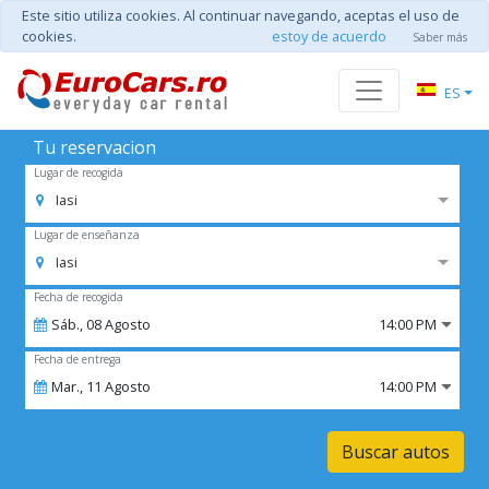
Este sitio utiliza cookies. Al continuar navegando, aceptas el uso de
cookies.
estoy de acuerdo
Saber más
ES
Tu reservacion
Lugar de recogida
Iasi
Lugar de enseñanza
Iasi
Fecha de recogida
Sáb.,
08
Agosto
14:00 PM
Fecha de entrega
Mar.,
11
Agosto
14:00 PM
Buscar autos