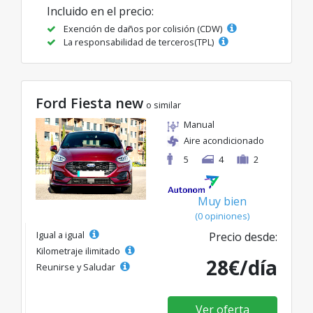
Incluido en el precio:
Exención de daños por colisión (CDW)
La responsabilidad de terceros(TPL)
Ford Fiesta new
o similar
Manual
Aire acondicionado
5
4
2
Muy bien
(0 opiniones)
Igual a igual
Precio desde:
Kilometraje ilimitado
28€/día
Reunirse y Saludar
Ver oferta