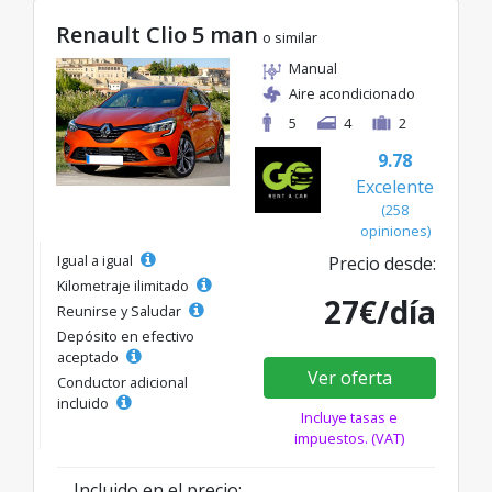
Renault Clio 5 man
o similar
Manual
Aire acondicionado
5
4
2
9.78
Excelente
(258
opiniones)
Igual a igual
Precio desde:
Kilometraje ilimitado
27€/día
Reunirse y Saludar
Depósito en efectivo
aceptado
Ver oferta
Conductor adicional
incluido
Incluye tasas e
impuestos. (VAT)
Incluido en el precio: