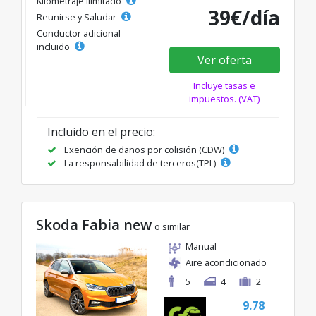
Kilometraje ilimitado
39€/día
Reunirse y Saludar
Conductor adicional
incluido
Ver oferta
Incluye tasas e
impuestos. (VAT)
Incluido en el precio:
Exención de daños por colisión (CDW)
La responsabilidad de terceros(TPL)
Skoda Fabia new
o similar
Manual
Aire acondicionado
5
4
2
9.78