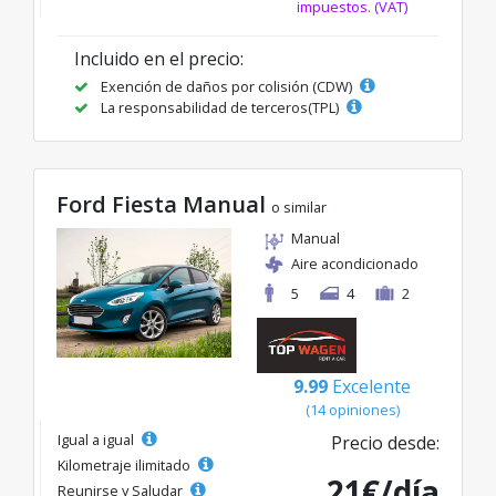
impuestos. (VAT)
Incluido en el precio:
Exención de daños por colisión (CDW)
La responsabilidad de terceros(TPL)
Ford Fiesta Manual
o similar
Manual
Aire acondicionado
5
4
2
9.99
Excelente
(14 opiniones)
Igual a igual
Precio desde:
Kilometraje ilimitado
21€/día
Reunirse y Saludar