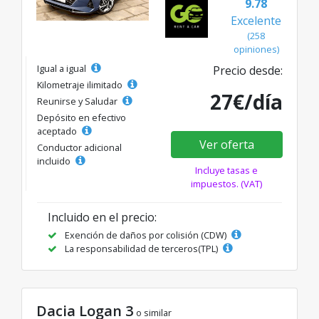
9.78
Excelente
(258
opiniones)
Igual a igual
Precio desde:
Kilometraje ilimitado
27€/día
Reunirse y Saludar
Depósito en efectivo
aceptado
Ver oferta
Conductor adicional
incluido
Incluye tasas e
impuestos. (VAT)
Incluido en el precio:
Exención de daños por colisión (CDW)
La responsabilidad de terceros(TPL)
Dacia Logan 3
o similar