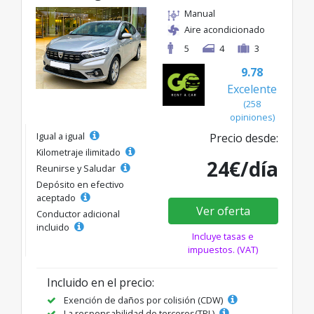
Manual
Aire acondicionado
5
4
3
9.78
Excelente
(258
opiniones)
Igual a igual
Precio desde:
Kilometraje ilimitado
24€/día
Reunirse y Saludar
Depósito en efectivo
aceptado
Ver oferta
Conductor adicional
incluido
Incluye tasas e
impuestos. (VAT)
Incluido en el precio:
Exención de daños por colisión (CDW)
La responsabilidad de terceros(TPL)