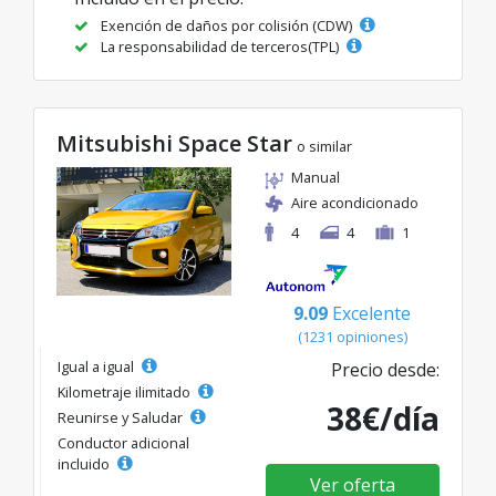
Exención de daños por colisión (CDW)
La responsabilidad de terceros(TPL)
Mitsubishi Space Star
o similar
Manual
Aire acondicionado
4
4
1
9.09
Excelente
(1231 opiniones)
Igual a igual
Precio desde:
Kilometraje ilimitado
38€/día
Reunirse y Saludar
Conductor adicional
incluido
Ver oferta