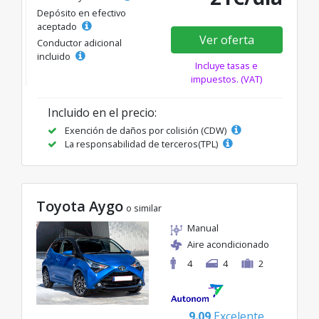
Depósito en efectivo
aceptado
Ver oferta
Conductor adicional
incluido
Incluye tasas e
impuestos. (VAT)
Incluido en el precio:
Exención de daños por colisión (CDW)
La responsabilidad de terceros(TPL)
Toyota Aygo
o similar
Manual
Aire acondicionado
4
4
2
9.09
Excelente