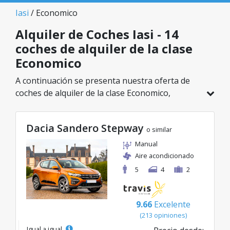
Iasi
/ Economico
Alquiler de Coches Iasi - 14
coches de alquiler de la clase
Economico
A continuación se presenta nuestra oferta de
coches de alquiler de la clase Economico,
disponible en Iasi. De un total de 14 vehículos en
esta ubicación, puedes elegir el modelo ideal de
Dacia Sandero Stepway
la categoría seleccionada, con tarifas excelentes
o similar
desde solo 21€/día.
Manual
Aire acondicionado
5
4
2
9.66
Excelente
(213 opiniones)
Igual a igual