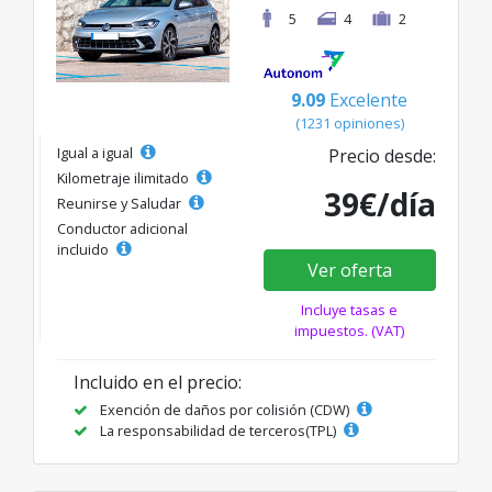
5
4
2
9.09
Excelente
(1231 opiniones)
Igual a igual
Precio desde:
Kilometraje ilimitado
39€/día
Reunirse y Saludar
Conductor adicional
incluido
Ver oferta
Incluye tasas e
impuestos. (VAT)
Incluido en el precio:
Exención de daños por colisión (CDW)
La responsabilidad de terceros(TPL)