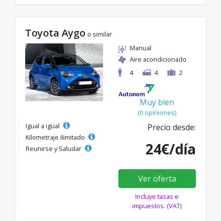
Toyota Aygo
o similar
Manual
Aire acondicionado
4
4
2
Muy bien
(0 opiniones)
Igual a igual
Precio desde:
Kilometraje ilimitado
24€/día
Reunirse y Saludar
Ver oferta
Incluye tasas e
impuestos. (VAT)