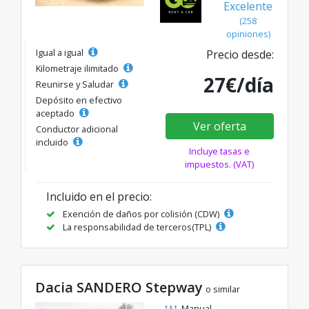
Excelente
(258
opiniones)
Igual a igual
Precio desde:
Kilometraje ilimitado
27€/día
Reunirse y Saludar
Depósito en efectivo
aceptado
Ver oferta
Conductor adicional
incluido
Incluye tasas e
impuestos. (VAT)
Incluido en el precio:
Exención de daños por colisión (CDW)
La responsabilidad de terceros(TPL)
Dacia SANDERO Stepway
o similar
Manual