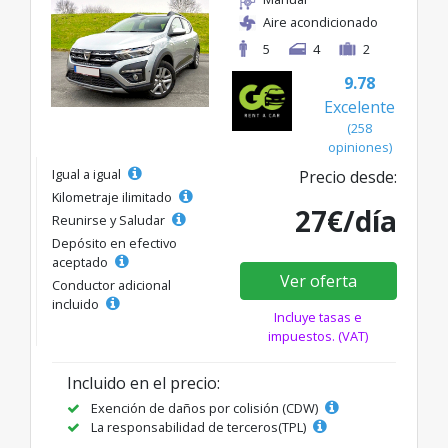
Aire acondicionado
5
4
2
9.78
Excelente
(258
opiniones)
Igual a igual
Precio desde:
Kilometraje ilimitado
27€/día
Reunirse y Saludar
Depósito en efectivo
aceptado
Ver oferta
Conductor adicional
incluido
Incluye tasas e
impuestos. (VAT)
Incluido en el precio:
Exención de daños por colisión (CDW)
La responsabilidad de terceros(TPL)