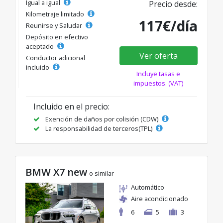
Igual a igual
Precio desde:
Kilometraje limitado
117€/día
Reunirse y Saludar
Depósito en efectivo
aceptado
Ver oferta
Conductor adicional
incluido
Incluye tasas e
impuestos. (VAT)
Incluido en el precio:
Exención de daños por colisión (CDW)
La responsabilidad de terceros(TPL)
BMW X7 new
o similar
Automático
Aire acondicionado
6
5
3