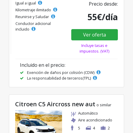
Igual a igual
Precio desde:
Kilometraje ilimitado
55€/día
Reunirse y Saludar
Conductor adicional
incluido
Ver oferta
Incluye tasas e
impuestos. (VAT)
Incluido en el precio:
Exención de daños por colisión (CDW)
La responsabilidad de terceros(TPL)
Citroen C5 Aircross new aut
o similar
Automático
Aire acondicionado
5
4
2