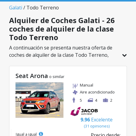
Galati
/ Todo Terreno
Alquiler de Coches Galati - 26
coches de alquiler de la clase
Todo Terreno
A continuación se presenta nuestra oferta de
coches de alquiler de la clase Todo Terreno,
disponible en Galati. De un total de 26 vehículos
en esta ubicación, puedes elegir el modelo ideal
Seat Arona
de la categoría seleccionada, con tarifas
o similar
excelentes desde solo 28€/día.
Manual
Aire acondicionado
5
4
2
9.96
Excelente
(31 opiniones)
Igual a igual
Precio desde: