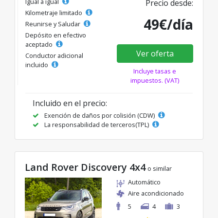
Igual a igual
Precio desde:
Kilometraje limitado
49€/día
Reunirse y Saludar
Depósito en efectivo
aceptado
Ver oferta
Conductor adicional
incluido
Incluye tasas e
impuestos. (VAT)
Incluido en el precio:
Exención de daños por colisión (CDW)
La responsabilidad de terceros(TPL)
Land Rover Discovery 4x4
o similar
Automático
Aire acondicionado
5
4
3