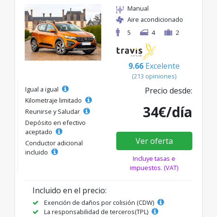
Manual
Aire acondicionado
5
4
2
9.66
Excelente
(213 opiniones)
Igual a igual
Precio desde:
Kilometraje limitado
34€/día
Reunirse y Saludar
Depósito en efectivo
aceptado
Ver oferta
Conductor adicional
incluido
Incluye tasas e
impuestos. (VAT)
Incluido en el precio:
Exención de daños por colisión (CDW)
La responsabilidad de terceros(TPL)