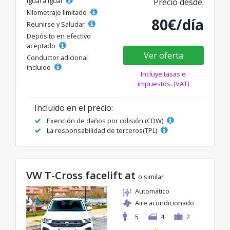
Igual a igual
Precio desde:
Kilometraje limitado
80€/día
Reunirse y Saludar
Depósito en efectivo
aceptado
Ver oferta
Conductor adicional
incluido
Incluye tasas e
impuestos. (VAT)
Incluido en el precio:
Exención de daños por colisión (CDW)
La responsabilidad de terceros(TPL)
VW T-Cross facelift at
o similar
Automático
Aire acondicionado
5
4
2