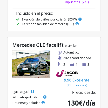
impuestos. (VAT)
Incluido en el precio:
Exención de daños por colisión (CDW)
La responsabilidad de terceros(TPL)
Mercedes GLE facelift
o similar
Automático
Aire acondicionado
5
4
3
9.96
Excelente
(31 opiniones)
Igual a igual
Precio desde:
Kilometraje ilimitado
130€/día
Reunirse y Saludar