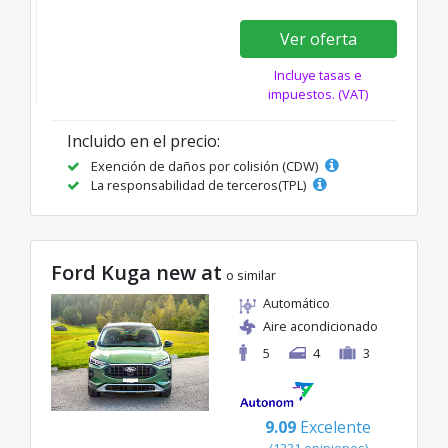
Ver oferta
Incluye tasas e
impuestos. (VAT)
Incluido en el precio:
Exención de daños por colisión (CDW)
La responsabilidad de terceros(TPL)
Ford Kuga new at
o similar
Automático
Aire acondicionado
5
4
3
9.09
Excelente
(1231 opiniones)