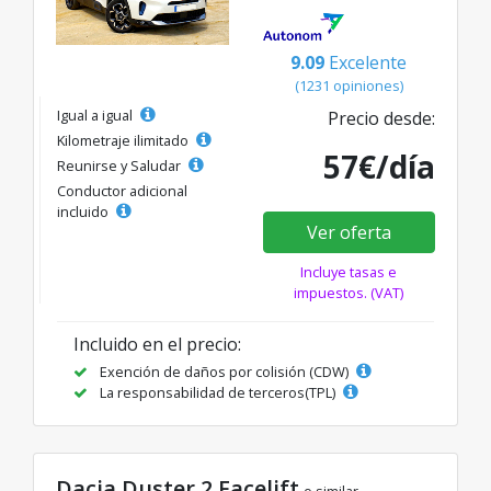
9.09
Excelente
(1231 opiniones)
Igual a igual
Precio desde:
Kilometraje ilimitado
57€/día
Reunirse y Saludar
Conductor adicional
incluido
Ver oferta
Incluye tasas e
impuestos. (VAT)
Incluido en el precio:
Exención de daños por colisión (CDW)
La responsabilidad de terceros(TPL)
Dacia Duster 2 Facelift