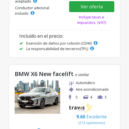
aceptado
Ver oferta
Conductor adicional
incluido
Incluye tasas e
impuestos. (VAT)
Incluido en el precio:
Exención de daños por colisión (CDW)
La responsabilidad de terceros(TPL)
BMW X6 New facelift
o similar
Automático
Aire acondicionado
5
4
3
9.66
Excelente
(213 opiniones)