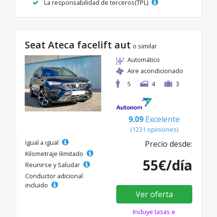
La responsabilidad de terceros(TPL)
Seat Ateca facelift aut
o similar
Automático
Aire acondicionado
5
4
3
9.09
Excelente
(1231 opiniones)
Igual a igual
Precio desde:
Kilometraje ilimitado
55€/día
Reunirse y Saludar
Conductor adicional
incluido
Ver oferta
Incluye tasas e