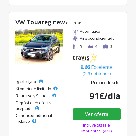
VW Touareg new
o similar
Automático
Aire acondicionado
5
4
3
9.66
Excelente
(213 opiniones)
Igual a igual
Precio desde:
Kilometraje limitado
91€/día
Reunirse y Saludar
Depósito en efectivo
aceptado
Ver oferta
Conductor adicional
incluido
Incluye tasas e
impuestos. (VAT)