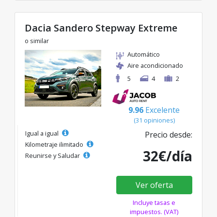
Dacia Sandero Stepway Extreme
o similar
Automático
Aire acondicionado
5
4
2
9.96
Excelente
(31 opiniones)
Igual a igual
Precio desde:
Kilometraje ilimitado
32€/día
Reunirse y Saludar
Ver oferta
Incluye tasas e
impuestos. (VAT)