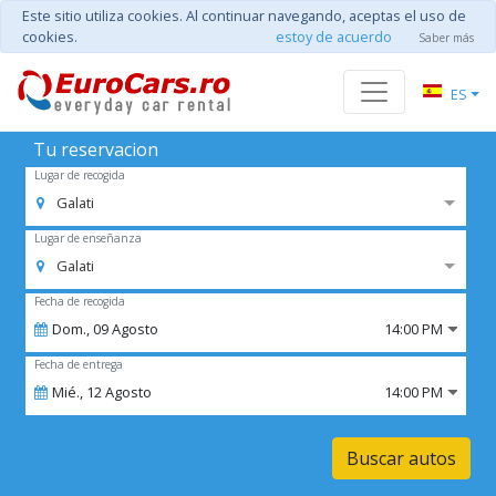
Este sitio utiliza cookies. Al continuar navegando, aceptas el uso de
cookies.
estoy de acuerdo
Saber más
ES
Tu reservacion
Lugar de recogida
Galati
Lugar de enseñanza
Galati
Fecha de recogida
Dom.,
09
Agosto
14:00 PM
Fecha de entrega
Mié.,
12
Agosto
14:00 PM
Buscar autos