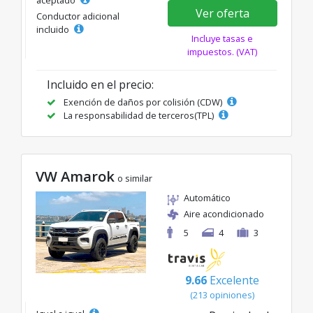
aceptado
Ver oferta
Conductor adicional
incluido
Incluye tasas e
impuestos. (VAT)
Incluido en el precio:
Exención de daños por colisión (CDW)
La responsabilidad de terceros(TPL)
VW Amarok
o similar
Automático
Aire acondicionado
5
4
3
9.66
Excelente
(213 opiniones)