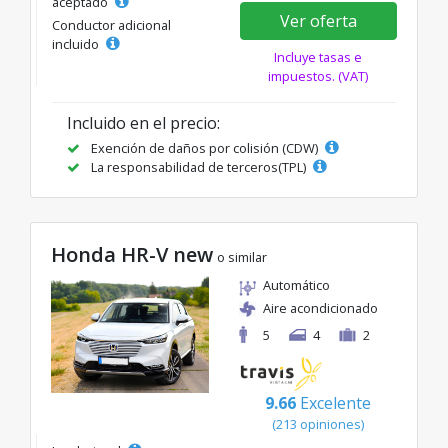
aceptado
Ver oferta
Conductor adicional
incluido
Incluye tasas e
impuestos. (VAT)
Incluido en el precio:
Exención de daños por colisión (CDW)
La responsabilidad de terceros(TPL)
Honda HR-V new
o similar
Automático
Aire acondicionado
5
4
2
9.66
Excelente
(213 opiniones)