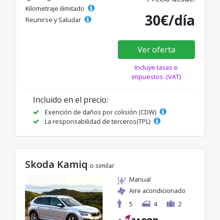
Kilometraje ilimitado
30€/día
Reunirse y Saludar
Ver oferta
Incluye tasas e
impuestos. (VAT)
Incluido en el precio:
Exención de daños por colisión (CDW)
La responsabilidad de terceros(TPL)
Skoda Kamiq
o similar
Manual
Aire acondicionado
5
4
2