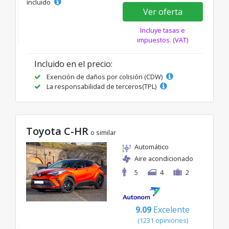
incluido
Ver oferta
Incluye tasas e
impuestos. (VAT)
Incluido en el precio:
Exención de daños por colisión (CDW)
La responsabilidad de terceros(TPL)
Toyota C-HR
o similar
Automático
Aire acondicionado
5
4
2
9.09
Excelente
(1231 opiniones)