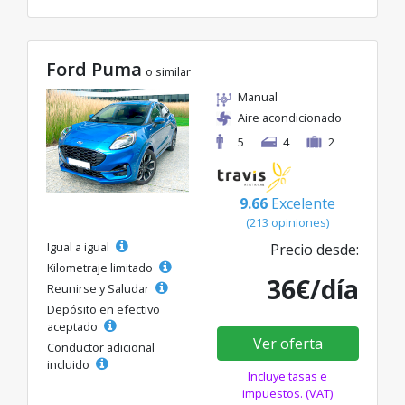
Ford Puma
o similar
Manual
Aire acondicionado
5
4
2
9.66
Excelente
(213 opiniones)
Igual a igual
Precio desde:
Kilometraje limitado
36€/día
Reunirse y Saludar
Depósito en efectivo
aceptado
Ver oferta
Conductor adicional
incluido
Incluye tasas e
impuestos. (VAT)