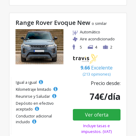
Range Rover Evoque New
o similar
Automático
Aire acondicionado
5
4
2
9.66
Excelente
(213 opiniones)
Igual a igual
Precio desde:
Kilometraje limitado
74€/día
Reunirse y Saludar
Depósito en efectivo
aceptado
Ver oferta
Conductor adicional
incluido
Incluye tasas e
impuestos. (VAT)