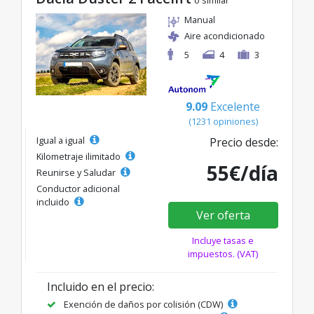
o similar
Manual
Aire acondicionado
5
4
3
9.09
Excelente
(1231 opiniones)
Igual a igual
Precio desde:
Kilometraje ilimitado
55€/día
Reunirse y Saludar
Conductor adicional
incluido
Ver oferta
Incluye tasas e
impuestos. (VAT)
Incluido en el precio:
Exención de daños por colisión (CDW)