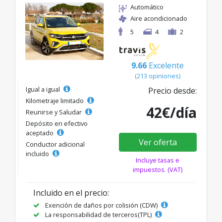
Automático
Aire acondicionado
5
4
2
9.66
Excelente
(213 opiniones)
Igual a igual
Precio desde:
Kilometraje limitado
42€/día
Reunirse y Saludar
Depósito en efectivo
aceptado
Ver oferta
Conductor adicional
incluido
Incluye tasas e
impuestos. (VAT)
Incluido en el precio:
Exención de daños por colisión (CDW)
La responsabilidad de terceros(TPL)