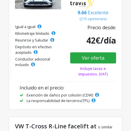
9.66
Excelente
(213 opiniones)
Igual a igual
Precio desde:
Kilometraje limitado
42€/día
Reunirse y Saludar
Depósito en efectivo
aceptado
Ver oferta
Conductor adicional
incluido
Incluye tasas e
impuestos. (VAT)
Incluido en el precio:
Exención de daños por colisión (CDW)
La responsabilidad de terceros(TPL)
VW T-Cross R-Line facelift at
o similar