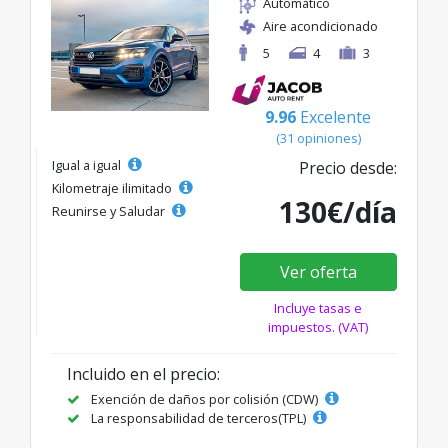
Automático
Aire acondicionado
5
4
3
9.96
Excelente
(31 opiniones)
Igual a igual
Precio desde:
Kilometraje ilimitado
130€/día
Reunirse y Saludar
Ver oferta
Incluye tasas e
impuestos. (VAT)
Incluido en el precio:
Exención de daños por colisión (CDW)
La responsabilidad de terceros(TPL)