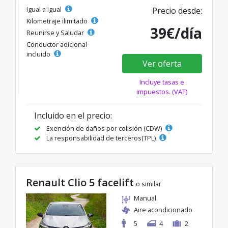
Igual a igual
Precio desde:
Kilometraje ilimitado
39€/día
Reunirse y Saludar
Conductor adicional
incluido
Ver oferta
Incluye tasas e
impuestos. (VAT)
Incluido en el precio:
Exención de daños por colisión (CDW)
La responsabilidad de terceros(TPL)
Renault Clio 5 facelift
o similar
Manual
Aire acondicionado
5
4
2