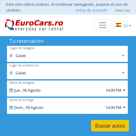
Este sitio utiliza cookies. Al continuar navegando, aceptas el uso de
cookies.
estoy de acuerdo
Saber más
ES
Tu reservacion
Lugar de recogida
Galati
Lugar de enseñanza
Galati
Fecha de recogida
Jue.,
06
Agosto
14:00 PM
Fecha de entrega
Dom.,
09
Agosto
14:00 PM
Buscar autos