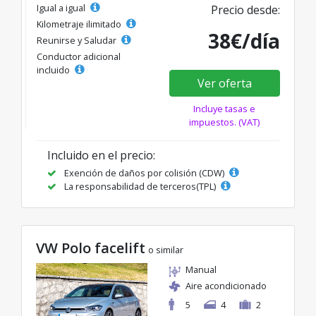
Igual a igual
Precio desde:
Kilometraje ilimitado
38€/día
Reunirse y Saludar
Conductor adicional
incluido
Ver oferta
Incluye tasas e
impuestos. (VAT)
Incluido en el precio:
Exención de daños por colisión (CDW)
La responsabilidad de terceros(TPL)
VW Polo facelift
o similar
Manual
Aire acondicionado
5
4
2