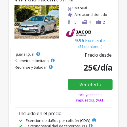
o similar
Manual
Aire acondicionado
5
4
2
9.96
Excelente
(31 opiniones)
Igual a igual
Precio desde:
Kilometraje ilimitado
25€/día
Reunirse y Saludar
Ver oferta
Incluye tasas e
impuestos. (VAT)
Incluido en el precio:
Exención de daños por colisión (CDW)
La responsabilidad de terceros(TPL)