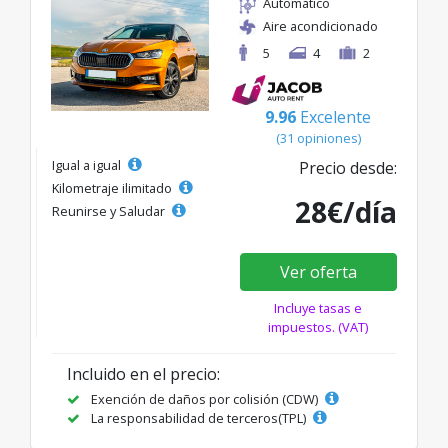
Automático
Aire acondicionado
5
4
2
9.96
Excelente
(31 opiniones)
Igual a igual
Precio desde:
Kilometraje ilimitado
28€/día
Reunirse y Saludar
Ver oferta
Incluye tasas e
impuestos. (VAT)
Incluido en el precio:
Exención de daños por colisión (CDW)
La responsabilidad de terceros(TPL)