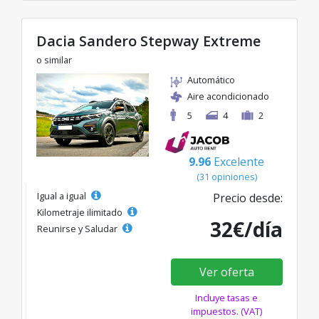
Dacia Sandero Stepway Extreme
o similar
Automático
Aire acondicionado
5
4
2
9.96
Excelente
(31 opiniones)
Igual a igual
Precio desde:
Kilometraje ilimitado
32€/día
Reunirse y Saludar
Ver oferta
Incluye tasas e
impuestos. (VAT)