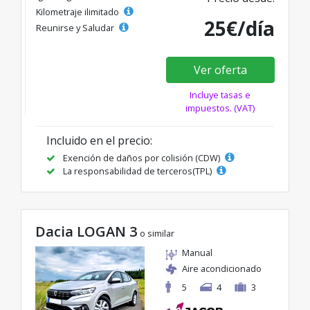
Kilometraje ilimitado
25€/día
Reunirse y Saludar
Ver oferta
Incluye tasas e
impuestos. (VAT)
Incluido en el precio:
Exención de daños por colisión (CDW)
La responsabilidad de terceros(TPL)
Dacia LOGAN 3
o similar
Manual
Aire acondicionado
5
4
3