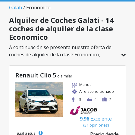
Galati
/ Economico
Alquiler de Coches Galati - 14
coches de alquiler de la clase
Economico
A continuación se presenta nuestra oferta de
coches de alquiler de la clase Economico,
disponible en Galati. De un total de 14 vehículos
en esta ubicación, puedes elegir el modelo ideal
Renault Clio 5
de la categoría seleccionada, con tarifas
o similar
excelentes desde solo 26€/día.
Manual
Aire acondicionado
5
4
2
9.96
Excelente
(31 opiniones)
Igual a igual
Precio desde: