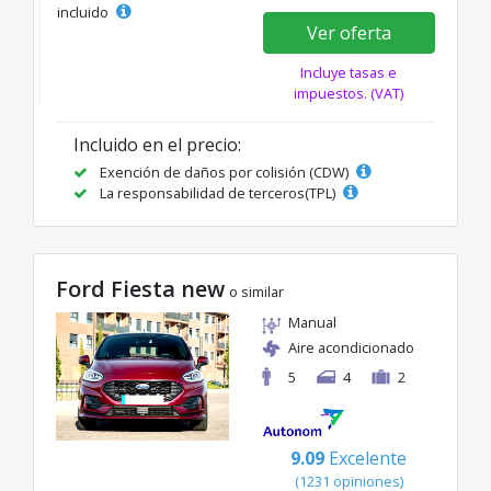
incluido
Ver oferta
Incluye tasas e
impuestos. (VAT)
Incluido en el precio:
Exención de daños por colisión (CDW)
La responsabilidad de terceros(TPL)
Ford Fiesta new
o similar
Manual
Aire acondicionado
5
4
2
9.09
Excelente
(1231 opiniones)