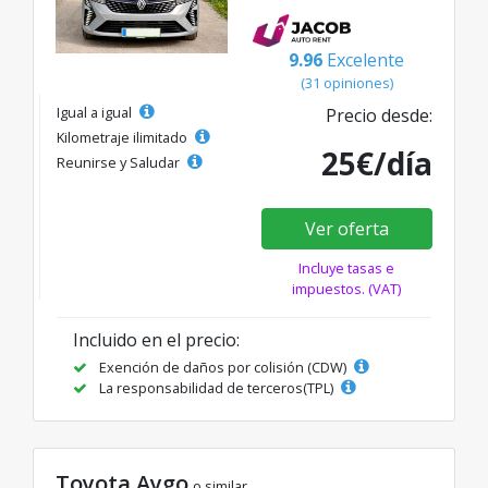
9.96
Excelente
(31 opiniones)
Igual a igual
Precio desde:
Kilometraje ilimitado
25€/día
Reunirse y Saludar
Ver oferta
Incluye tasas e
impuestos. (VAT)
Incluido en el precio:
Exención de daños por colisión (CDW)
La responsabilidad de terceros(TPL)
Toyota Aygo
o similar