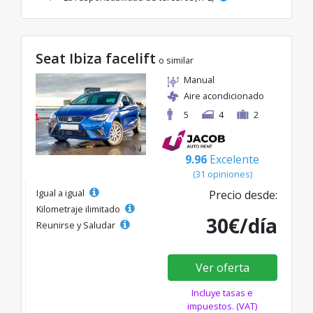
Seat Ibiza facelift
o similar
Manual
Aire acondicionado
5
4
2
9.96
Excelente
(31 opiniones)
Igual a igual
Precio desde:
Kilometraje ilimitado
30€/día
Reunirse y Saludar
Ver oferta
Incluye tasas e
impuestos. (VAT)