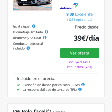
9.09
Excelente
(1231 opiniones)
Igual a igual
Precio desde:
Kilometraje ilimitado
39€/día
Reunirse y Saludar
Conductor adicional
incluido
Ver oferta
Incluye tasas e
impuestos. (VAT)
Incluido en el precio:
Exención de daños por colisión (CDW)
La responsabilidad de terceros(TPL)
VW Polo facelift