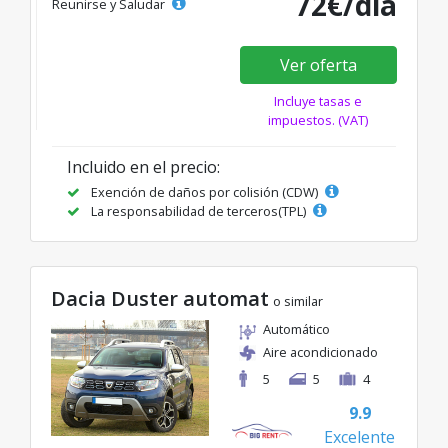
72€/día
Reunirse y Saludar
Ver oferta
Incluye tasas e
impuestos. (VAT)
Incluido en el precio:
Exención de daños por colisión (CDW)
La responsabilidad de terceros(TPL)
Dacia Duster automat
o similar
Automático
Aire acondicionado
5
5
4
9.9
Excelente