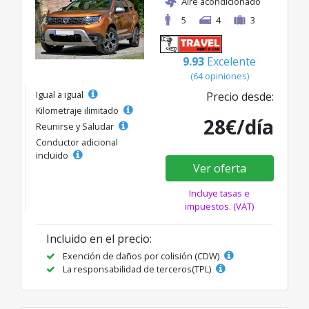
Aire acondicionado
5
4
3
9.93
Excelente
(64 opiniones)
Igual a igual
Precio desde:
Kilometraje ilimitado
28€/día
Reunirse y Saludar
Conductor adicional
incluido
Ver oferta
Incluye tasas e
impuestos. (VAT)
Incluido en el precio:
Exención de daños por colisión (CDW)
La responsabilidad de terceros(TPL)