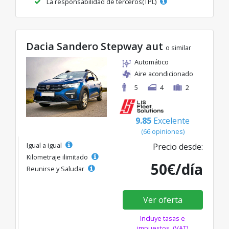
La responsabilidad de terceros(TPL)
Dacia Sandero Stepway aut
o similar
Automático
Aire acondicionado
5
4
2
9.85
Excelente
(66 opiniones)
Igual a igual
Precio desde:
Kilometraje ilimitado
50€/día
Reunirse y Saludar
Ver oferta
Incluye tasas e
impuestos. (VAT)