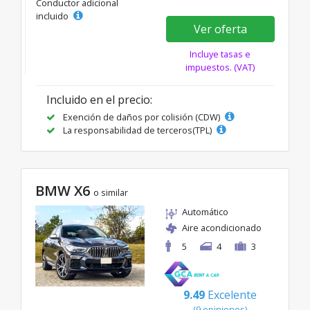
Conductor adicional
incluido
Ver oferta
Incluye tasas e
impuestos. (VAT)
Incluido en el precio:
Exención de daños por colisión (CDW)
La responsabilidad de terceros(TPL)
BMW X6
o similar
Automático
Aire acondicionado
5
4
3
9.49
Excelente
(9 opiniones)