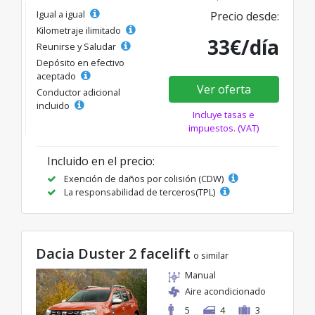
Igual a igual
Precio desde:
Kilometraje ilimitado
33€/día
Reunirse y Saludar
Depósito en efectivo
aceptado
Ver oferta
Conductor adicional
incluido
Incluye tasas e
impuestos. (VAT)
Incluido en el precio:
Exención de daños por colisión (CDW)
La responsabilidad de terceros(TPL)
Dacia Duster 2 facelift
o similar
Manual
Aire acondicionado
5
4
3