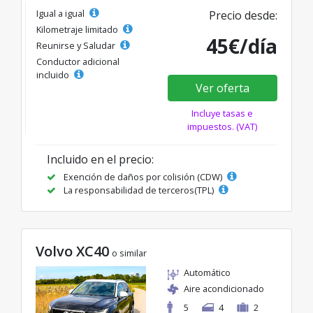
Igual a igual
Precio desde:
Kilometraje limitado
45€/día
Reunirse y Saludar
Conductor adicional
incluido
Ver oferta
Incluye tasas e
impuestos. (VAT)
Incluido en el precio:
Exención de daños por colisión (CDW)
La responsabilidad de terceros(TPL)
Volvo XC40
o similar
Automático
Aire acondicionado
5
4
2