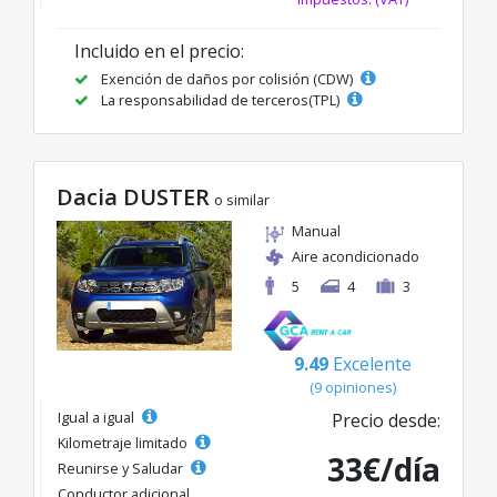
Incluido en el precio:
Exención de daños por colisión (CDW)
La responsabilidad de terceros(TPL)
Dacia DUSTER
o similar
Manual
Aire acondicionado
5
4
3
9.49
Excelente
(9 opiniones)
Igual a igual
Precio desde:
Kilometraje limitado
33€/día
Reunirse y Saludar
Conductor adicional