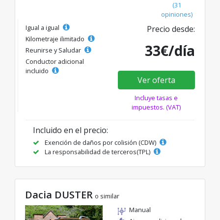
(31
opiniones)
Igual a igual
Precio desde:
Kilometraje ilimitado
33€/día
Reunirse y Saludar
Conductor adicional
incluido
Ver oferta
Incluye tasas e
impuestos. (VAT)
Incluido en el precio:
Exención de daños por colisión (CDW)
La responsabilidad de terceros(TPL)
Dacia DUSTER
o similar
Manual