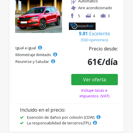
Automático
Aire acondicionado
5
4
3
9.81
Excelente
(560 opiniones)
Igual a igual
Precio desde:
Kilometraje ilimitado
61€/día
Reunirse y Saludar
Ver oferta
Incluye tasas e
impuestos. (VAT)
Incluido en el precio:
Exención de daños por colisión (CDW)
La responsabilidad de terceros(TPL)