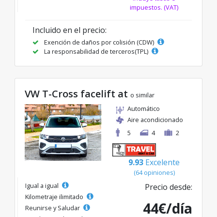
impuestos. (VAT)
Incluido en el precio:
Exención de daños por colisión (CDW)
La responsabilidad de terceros(TPL)
VW T-Cross facelift at
o similar
Automático
Aire acondicionado
5
4
2
9.93
Excelente
(64 opiniones)
Igual a igual
Precio desde:
Kilometraje ilimitado
44€/día
Reunirse y Saludar