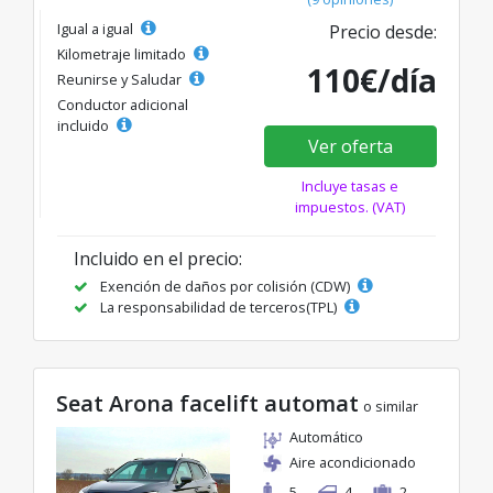
Igual a igual
Precio desde:
Kilometraje limitado
110€/día
Reunirse y Saludar
Conductor adicional
incluido
Ver oferta
Incluye tasas e
impuestos. (VAT)
Incluido en el precio:
Exención de daños por colisión (CDW)
La responsabilidad de terceros(TPL)
Seat Arona facelift automat
o similar
Automático
Aire acondicionado
5
4
2