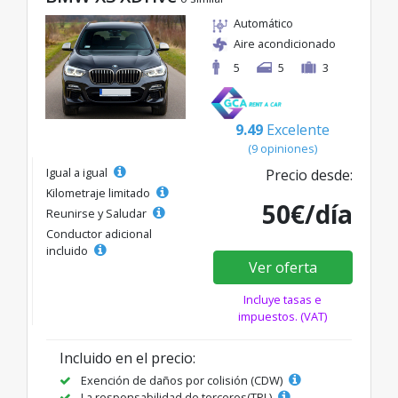
Automático
Aire acondicionado
5
5
3
9.49
Excelente
(9 opiniones)
Igual a igual
Precio desde:
Kilometraje limitado
50€/día
Reunirse y Saludar
Conductor adicional
incluido
Ver oferta
Incluye tasas e
impuestos. (VAT)
Incluido en el precio:
Exención de daños por colisión (CDW)
La responsabilidad de terceros(TPL)