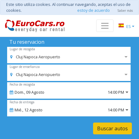
Este sitio utiliza cookies. Al continuar navegando, aceptas el uso de
cookies.
estoy de acuerdo
Saber más
ES
Tu reservacion
Lugar de recogida
Cluj Napoca Aeropuerto
Lugar de enseñanza
Cluj Napoca Aeropuerto
Fecha de recogida
Dom.,
09
Agosto
14:00 PM
Fecha de entrega
Mié.,
12
Agosto
14:00 PM
Buscar autos