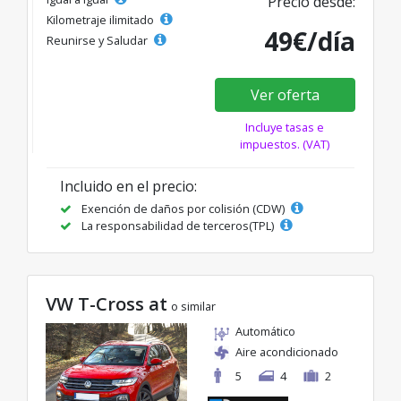
Precio desde:
Kilometraje ilimitado
49€/día
Reunirse y Saludar
Ver oferta
Incluye tasas e
impuestos. (VAT)
Incluido en el precio:
Exención de daños por colisión (CDW)
La responsabilidad de terceros(TPL)
VW T-Cross at
o similar
Automático
Aire acondicionado
5
4
2