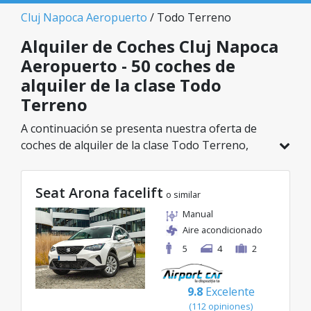
Cluj Napoca Aeropuerto
/ Todo Terreno
Alquiler de Coches Cluj Napoca
Aeropuerto - 50 coches de
alquiler de la clase Todo
Terreno
A continuación se presenta nuestra oferta de
coches de alquiler de la clase Todo Terreno,
disponible en Cluj Napoca Aeropuerto. De un
total de 50 vehículos en esta ubicación, puedes
Seat Arona facelift
elegir el modelo ideal de la categoría
o similar
seleccionada, con tarifas excelentes desde solo
Manual
23€/día.
Aire acondicionado
5
4
2
9.8
Excelente
(112 opiniones)