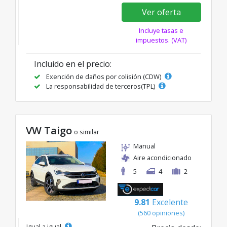
Ver oferta
Incluye tasas e
impuestos. (VAT)
Incluido en el precio:
Exención de daños por colisión (CDW)
La responsabilidad de terceros(TPL)
VW Taigo
o similar
Manual
Aire acondicionado
5
4
2
9.81
Excelente
(560 opiniones)
Igual a igual