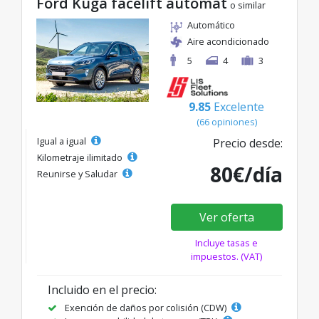
Ford Kuga facelift automat
o similar
Automático
Aire acondicionado
5
4
3
9.85
Excelente
(66 opiniones)
Igual a igual
Precio desde:
Kilometraje ilimitado
80€/día
Reunirse y Saludar
Ver oferta
Incluye tasas e
impuestos. (VAT)
Incluido en el precio:
Exención de daños por colisión (CDW)