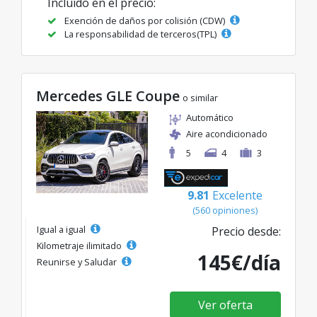
Incluido en el precio:
Exención de daños por colisión (CDW)
La responsabilidad de terceros(TPL)
Mercedes GLE Coupe
o similar
Automático
Aire acondicionado
5
4
3
9.81
Excelente
(560 opiniones)
Igual a igual
Precio desde:
Kilometraje ilimitado
145€/día
Reunirse y Saludar
Ver oferta