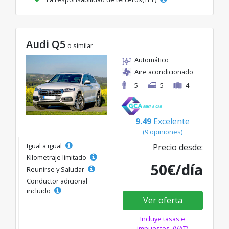
Audi Q5
o similar
Automático
Aire acondicionado
5
5
4
9.49
Excelente
(9 opiniones)
Igual a igual
Precio desde:
Kilometraje limitado
50€/día
Reunirse y Saludar
Conductor adicional
incluido
Ver oferta
Incluye tasas e
impuestos. (VAT)