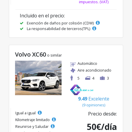
impuestos. (VAT)
Incluido en el precio:
Exención de daños por colisión (CDW)
La responsabilidad de terceros(TPL)
Volvo XC60
o similar
Automático
Aire acondicionado
5
4
3
9.49
Excelente
(9 opiniones)
Igual a igual
Precio desde:
Kilometraje limitado
50€/día
Reunirse y Saludar