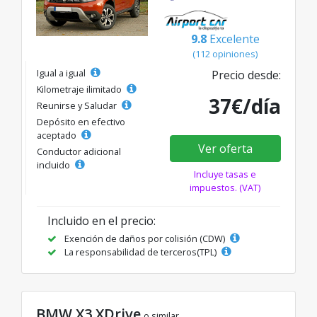
9.8
Excelente
(112 opiniones)
Igual a igual
Precio desde:
Kilometraje ilimitado
37€/día
Reunirse y Saludar
Depósito en efectivo
aceptado
Ver oferta
Conductor adicional
incluido
Incluye tasas e
impuestos. (VAT)
Incluido en el precio:
Exención de daños por colisión (CDW)
La responsabilidad de terceros(TPL)
BMW X3 XDrive
o similar