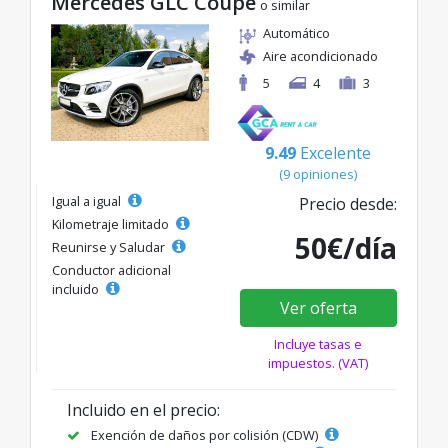
Mercedes GLC Coupe
o similar
Automático
Aire acondicionado
5
4
3
9.49
Excelente
(9 opiniones)
Igual a igual
Precio desde:
Kilometraje limitado
50€/día
Reunirse y Saludar
Conductor adicional
incluido
Ver oferta
Incluye tasas e
impuestos. (VAT)
Incluido en el precio:
Exención de daños por colisión (CDW)