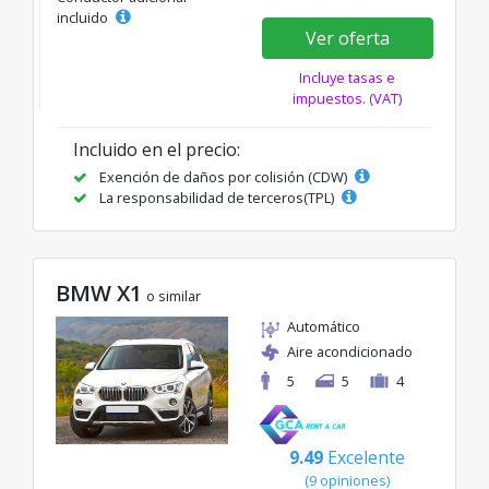
incluido
Ver oferta
Incluye tasas e
impuestos. (VAT)
Incluido en el precio:
Exención de daños por colisión (CDW)
La responsabilidad de terceros(TPL)
BMW X1
o similar
Automático
Aire acondicionado
5
5
4
9.49
Excelente
(9 opiniones)