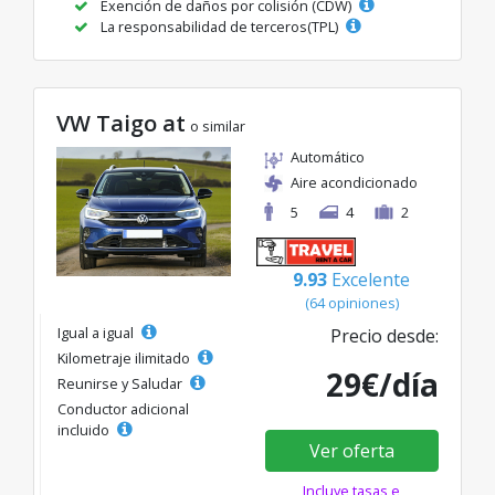
Exención de daños por colisión (CDW)
La responsabilidad de terceros(TPL)
VW Taigo at
o similar
Automático
Aire acondicionado
5
4
2
9.93
Excelente
(64 opiniones)
Igual a igual
Precio desde:
Kilometraje ilimitado
29€/día
Reunirse y Saludar
Conductor adicional
incluido
Ver oferta
Incluye tasas e