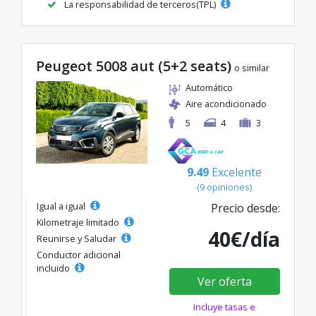
La responsabilidad de terceros(TPL)
Peugeot 5008 aut (5+2 seats)
o similar
Automático
Aire acondicionado
5
4
3
9.49
Excelente
(9 opiniones)
Igual a igual
Precio desde:
Kilometraje limitado
40€/día
Reunirse y Saludar
Conductor adicional
incluido
Ver oferta
Incluye tasas e