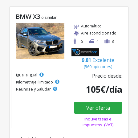
BMW X3
o similar
Automático
Aire acondicionado
5
4
3
9.81
Excelente
(560 opiniones)
Igual a igual
Precio desde:
Kilometraje ilimitado
105€/día
Reunirse y Saludar
Ver oferta
Incluye tasas e
impuestos. (VAT)