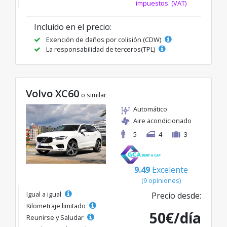
impuestos. (VAT)
Incluido en el precio:
Exención de daños por colisión (CDW)
La responsabilidad de terceros(TPL)
Volvo XC60
o similar
Automático
Aire acondicionado
5
4
3
9.49
Excelente
(9 opiniones)
Igual a igual
Precio desde:
Kilometraje limitado
50€/día
Reunirse y Saludar