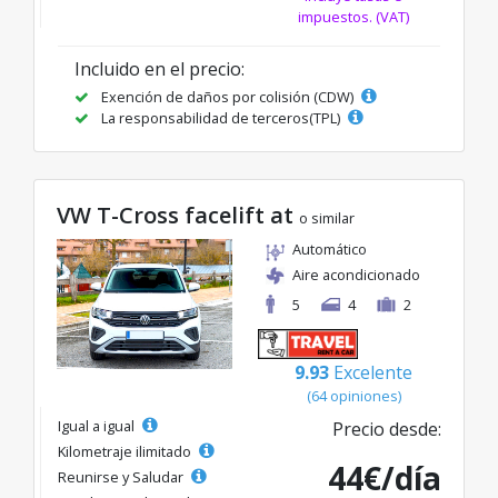
impuestos. (VAT)
Incluido en el precio:
Exención de daños por colisión (CDW)
La responsabilidad de terceros(TPL)
VW T-Cross facelift at
o similar
Automático
Aire acondicionado
5
4
2
9.93
Excelente
(64 opiniones)
Igual a igual
Precio desde:
Kilometraje ilimitado
44€/día
Reunirse y Saludar