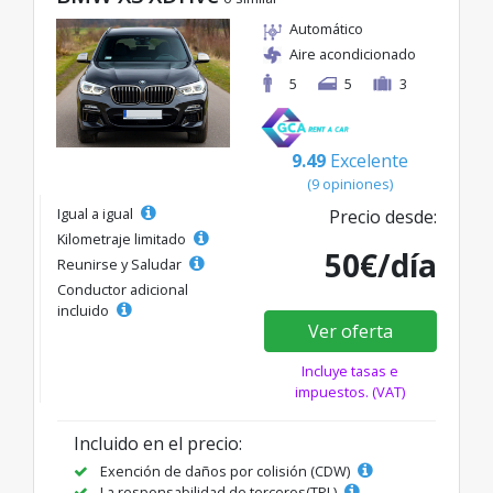
Automático
Aire acondicionado
5
5
3
9.49
Excelente
(9 opiniones)
Igual a igual
Precio desde:
Kilometraje limitado
50€/día
Reunirse y Saludar
Conductor adicional
incluido
Ver oferta
Incluye tasas e
impuestos. (VAT)
Incluido en el precio:
Exención de daños por colisión (CDW)
La responsabilidad de terceros(TPL)