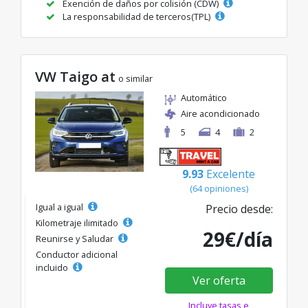
Exención de daños por colisión (CDW)
La responsabilidad de terceros(TPL)
VW Taigo at
o similar
Automático
Aire acondicionado
5
4
2
9.93
Excelente
(64 opiniones)
Igual a igual
Precio desde:
Kilometraje ilimitado
29€/día
Reunirse y Saludar
Conductor adicional
incluido
Ver oferta
Incluye tasas e