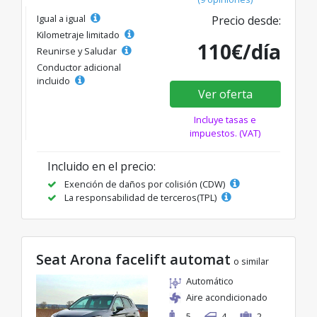
Igual a igual
Precio desde:
Kilometraje limitado
110€/día
Reunirse y Saludar
Conductor adicional
incluido
Ver oferta
Incluye tasas e
impuestos. (VAT)
Incluido en el precio:
Exención de daños por colisión (CDW)
La responsabilidad de terceros(TPL)
Seat Arona facelift automat
o similar
Automático
Aire acondicionado
5
4
2