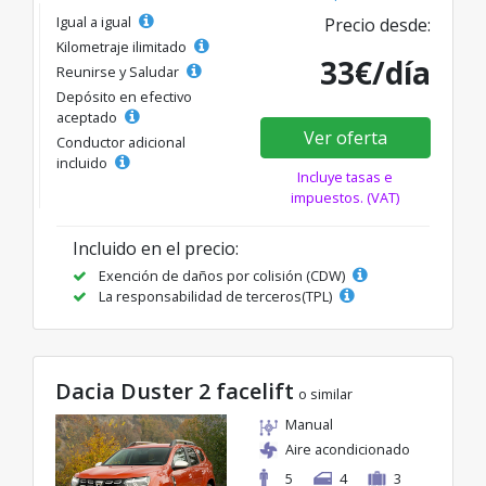
Igual a igual
Precio desde:
Kilometraje ilimitado
33€/día
Reunirse y Saludar
Depósito en efectivo
aceptado
Ver oferta
Conductor adicional
incluido
Incluye tasas e
impuestos. (VAT)
Incluido en el precio:
Exención de daños por colisión (CDW)
La responsabilidad de terceros(TPL)
Dacia Duster 2 facelift
o similar
Manual
Aire acondicionado
5
4
3