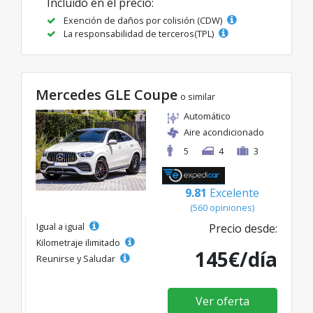
Incluido en el precio:
Exención de daños por colisión (CDW)
La responsabilidad de terceros(TPL)
Mercedes GLE Coupe
o similar
Automático
Aire acondicionado
5
4
3
9.81
Excelente
(560 opiniones)
Igual a igual
Precio desde:
Kilometraje ilimitado
145€/día
Reunirse y Saludar
Ver oferta