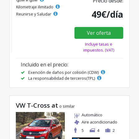
Precio desde:
Kilometraje ilimitado
49€/día
Reunirse y Saludar
Ver oferta
Incluye tasas e
impuestos. (VAT)
Incluido en el precio:
Exención de daños por colisión (CDW)
La responsabilidad de terceros(TPL)
VW T-Cross at
o similar
Automático
Aire acondicionado
5
4
2