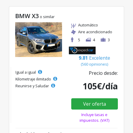
BMW X3
o similar
Automático
Aire acondicionado
5
4
3
9.81
Excelente
(560 opiniones)
Igual a igual
Precio desde:
Kilometraje ilimitado
105€/día
Reunirse y Saludar
Ver oferta
Incluye tasas e
impuestos. (VAT)