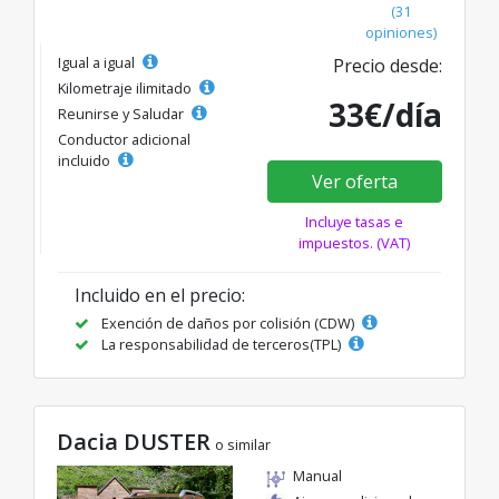
(31
opiniones)
Igual a igual
Precio desde:
Kilometraje ilimitado
33€/día
Reunirse y Saludar
Conductor adicional
incluido
Ver oferta
Incluye tasas e
impuestos. (VAT)
Incluido en el precio:
Exención de daños por colisión (CDW)
La responsabilidad de terceros(TPL)
Dacia DUSTER
o similar
Manual