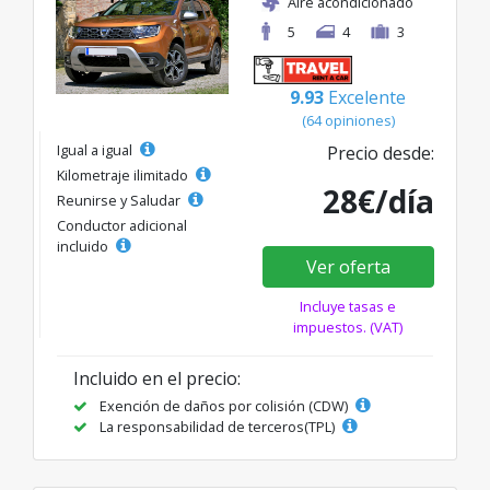
Aire acondicionado
5
4
3
9.93
Excelente
(64 opiniones)
Igual a igual
Precio desde:
Kilometraje ilimitado
28€/día
Reunirse y Saludar
Conductor adicional
incluido
Ver oferta
Incluye tasas e
impuestos. (VAT)
Incluido en el precio:
Exención de daños por colisión (CDW)
La responsabilidad de terceros(TPL)