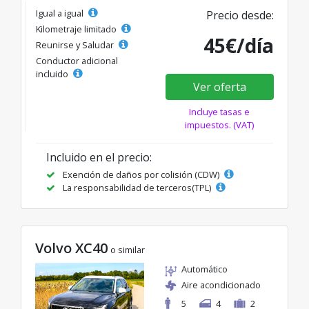
Igual a igual
Precio desde:
Kilometraje limitado
45€/día
Reunirse y Saludar
Conductor adicional
incluido
Ver oferta
Incluye tasas e
impuestos. (VAT)
Incluido en el precio:
Exención de daños por colisión (CDW)
La responsabilidad de terceros(TPL)
Volvo XC40
o similar
Automático
Aire acondicionado
5
4
2