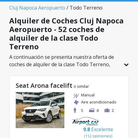
Cluj Napoca Aeropuerto
/ Todo Terreno
Alquiler de Coches Cluj Napoca
Aeropuerto - 52 coches de
alquiler de la clase Todo
Terreno
A continuación se presenta nuestra oferta de
coches de alquiler de la clase Todo Terreno,
disponible en Cluj Napoca Aeropuerto. De un
total de 52 vehículos en esta ubicación, puedes
Seat Arona facelift
elegir el modelo ideal de la categoría
o similar
seleccionada, con tarifas excelentes desde solo
Manual
23€/día.
Aire acondicionado
5
4
2
9.8
Excelente
(112 opiniones)