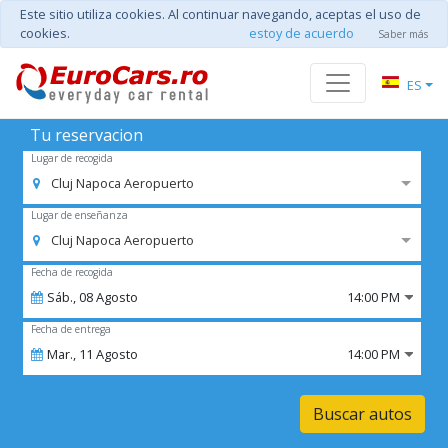
Este sitio utiliza cookies. Al continuar navegando, aceptas el uso de
cookies.
estoy de acuerdo
Saber más
ES
Tu reservacion
Lugar de recogida
Cluj Napoca Aeropuerto
Lugar de enseñanza
Cluj Napoca Aeropuerto
Fecha de recogida
Sáb.,
08
Agosto
14:00 PM
Fecha de entrega
Mar.,
11
Agosto
14:00 PM
Buscar autos