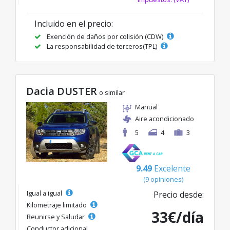
Incluido en el precio:
Exención de daños por colisión (CDW)
La responsabilidad de terceros(TPL)
Dacia DUSTER
o similar
Manual
Aire acondicionado
5
4
3
9.49
Excelente
(9 opiniones)
Igual a igual
Precio desde:
Kilometraje limitado
33€/día
Reunirse y Saludar
Conductor adicional