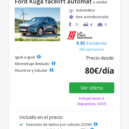
Ford Kuga facelift automat
o similar
Automático
Aire acondicionado
5
4
3
9.85
Excelente
(66 opiniones)
Igual a igual
Precio desde:
Kilometraje ilimitado
80€/día
Reunirse y Saludar
Ver oferta
Incluye tasas e
impuestos. (VAT)
Incluido en el precio:
Exención de daños por colisión (CDW)