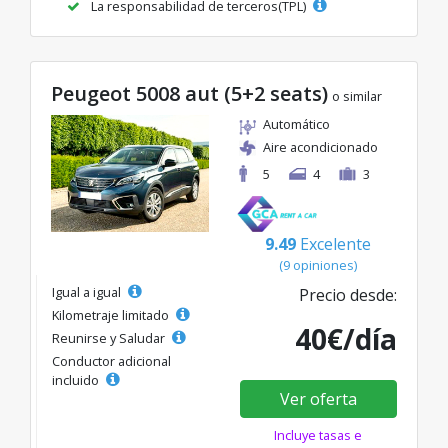
La responsabilidad de terceros(TPL)
Peugeot 5008 aut (5+2 seats)
o similar
Automático
Aire acondicionado
5
4
3
9.49
Excelente
(9 opiniones)
Igual a igual
Precio desde:
Kilometraje limitado
40€/día
Reunirse y Saludar
Conductor adicional
incluido
Ver oferta
Incluye tasas e