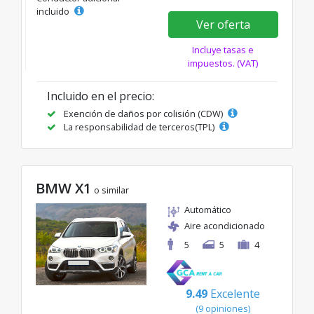
incluido
Ver oferta
Incluye tasas e
impuestos. (VAT)
Incluido en el precio:
Exención de daños por colisión (CDW)
La responsabilidad de terceros(TPL)
BMW X1
o similar
Automático
Aire acondicionado
5
5
4
9.49
Excelente
(9 opiniones)