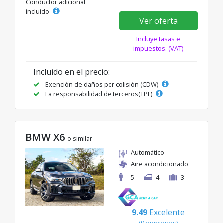
Conductor adicional
incluido
Ver oferta
Incluye tasas e
impuestos. (VAT)
Incluido en el precio:
Exención de daños por colisión (CDW)
La responsabilidad de terceros(TPL)
BMW X6
o similar
Automático
Aire acondicionado
5
4
3
9.49
Excelente
(9 opiniones)