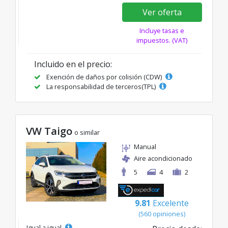
Ver oferta
Incluye tasas e
impuestos. (VAT)
Incluido en el precio:
Exención de daños por colisión (CDW)
La responsabilidad de terceros(TPL)
VW Taigo
o similar
Manual
Aire acondicionado
5
4
2
9.81
Excelente
(560 opiniones)
Igual a igual