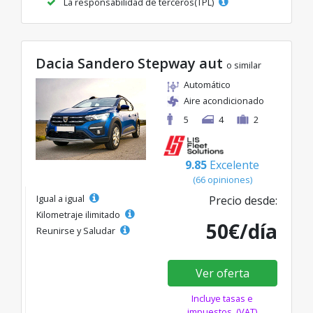
La responsabilidad de terceros(TPL)
Dacia Sandero Stepway aut
o similar
Automático
Aire acondicionado
5
4
2
9.85
Excelente
(66 opiniones)
Igual a igual
Precio desde:
Kilometraje ilimitado
50€/día
Reunirse y Saludar
Ver oferta
Incluye tasas e
impuestos. (VAT)