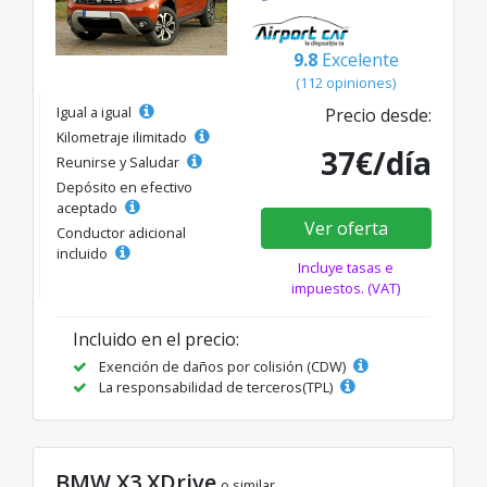
9.8
Excelente
(112 opiniones)
Igual a igual
Precio desde:
Kilometraje ilimitado
37€/día
Reunirse y Saludar
Depósito en efectivo
aceptado
Ver oferta
Conductor adicional
incluido
Incluye tasas e
impuestos. (VAT)
Incluido en el precio:
Exención de daños por colisión (CDW)
La responsabilidad de terceros(TPL)
BMW X3 XDrive
o similar