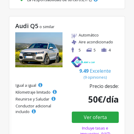
Audi Q5
o similar
Automático
Aire acondicionado
5
5
4
9.49
Excelente
(9 opiniones)
Igual a igual
Precio desde:
Kilometraje limitado
50€/día
Reunirse y Saludar
Conductor adicional
incluido
Ver oferta
Incluye tasas e
impuestos. (VAT)