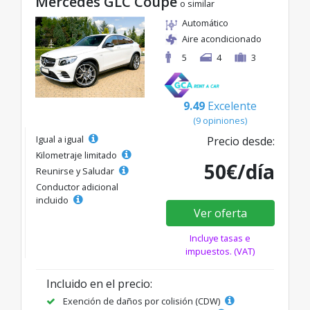
Mercedes GLC Coupe
o similar
Automático
Aire acondicionado
5
4
3
9.49
Excelente
(9 opiniones)
Igual a igual
Precio desde:
Kilometraje limitado
50€/día
Reunirse y Saludar
Conductor adicional
incluido
Ver oferta
Incluye tasas e
impuestos. (VAT)
Incluido en el precio:
Exención de daños por colisión (CDW)