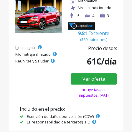
Automático
Aire acondicionado
5
4
3
9.81
Excelente
(560 opiniones)
Igual a igual
Precio desde:
Kilometraje ilimitado
61€/día
Reunirse y Saludar
Ver oferta
Incluye tasas e
impuestos. (VAT)
Incluido en el precio:
Exención de daños por colisión (CDW)
La responsabilidad de terceros(TPL)