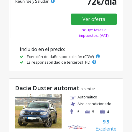
72€/día
Reunirse y Saludar
Ver oferta
Incluye tasas e
impuestos. (VAT)
Incluido en el precio:
Exención de daños por colisión (CDW)
La responsabilidad de terceros(TPL)
Dacia Duster automat
o similar
Automático
Aire acondicionado
5
5
4
9.9
Excelente