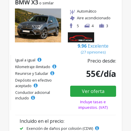
BMW X3
o similar
Automático
Aire acondicionado
5
4
3
9.96
Excelente
(27 opiniones)
Igual a igual
Precio desde:
Kilometraje ilimitado
55€/día
Reunirse y Saludar
Depósito en efectivo
aceptado
Ver oferta
Conductor adicional
incluido
Incluye tasas e
impuestos. (VAT)
Incluido en el precio:
Exención de daños por colisión (CDW)