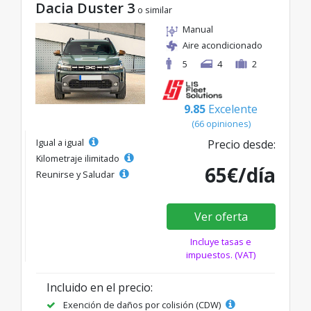
Dacia Duster 3
o similar
Manual
Aire acondicionado
5
4
2
9.85
Excelente
(66 opiniones)
Igual a igual
Precio desde:
Kilometraje ilimitado
65€/día
Reunirse y Saludar
Ver oferta
Incluye tasas e
impuestos. (VAT)
Incluido en el precio:
Exención de daños por colisión (CDW)