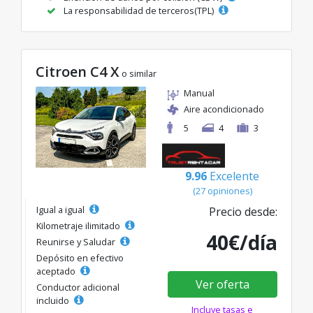
La responsabilidad de terceros(TPL)
Citroen C4 X
o similar
Manual
Aire acondicionado
5
4
3
9.96
Excelente
(27 opiniones)
Igual a igual
Precio desde:
Kilometraje ilimitado
40€/día
Reunirse y Saludar
Depósito en efectivo
aceptado
Ver oferta
Conductor adicional
incluido
Incluye tasas e