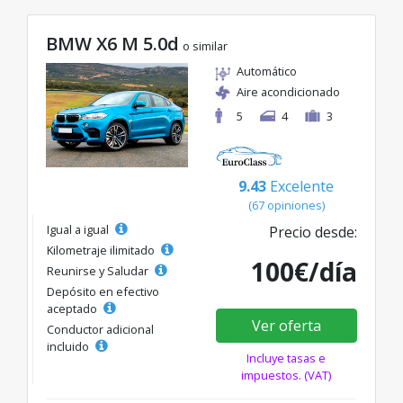
BMW X6 M 5.0d
o similar
Automático
Aire acondicionado
5
4
3
9.43
Excelente
(67 opiniones)
Igual a igual
Precio desde:
Kilometraje ilimitado
100€/día
Reunirse y Saludar
Depósito en efectivo
aceptado
Ver oferta
Conductor adicional
incluido
Incluye tasas e
impuestos. (VAT)