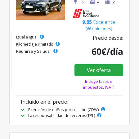
5
4
2
9.85
Excelente
(66 opiniones)
Igual a igual
Precio desde:
Kilometraje ilimitado
60€/día
Reunirse y Saludar
Ver oferta
Incluye tasas e
impuestos. (VAT)
Incluido en el precio:
Exención de daños por colisión (CDW)
La responsabilidad de terceros(TPL)