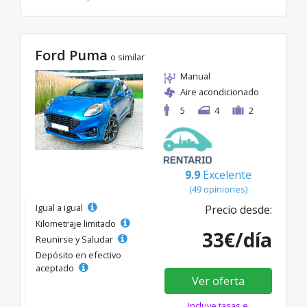
Ford Puma
o similar
Manual
Aire acondicionado
5
4
2
9.9
Excelente
(49 opiniones)
Igual a igual
Precio desde:
Kilometraje limitado
33€/día
Reunirse y Saludar
Depósito en efectivo
aceptado
Ver oferta
Incluye tasas e