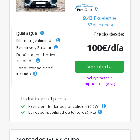
9.43
Excelente
(67 opiniones)
Igual a igual
Precio desde:
Kilometraje ilimitado
100€/día
Reunirse y Saludar
Depósito en efectivo
aceptado
Ver oferta
Conductor adicional
incluido
Incluye tasas e
impuestos. (VAT)
Incluido en el precio:
Exención de daños por colisión (CDW)
La responsabilidad de terceros(TPL)
Mercedes GLE Coupe