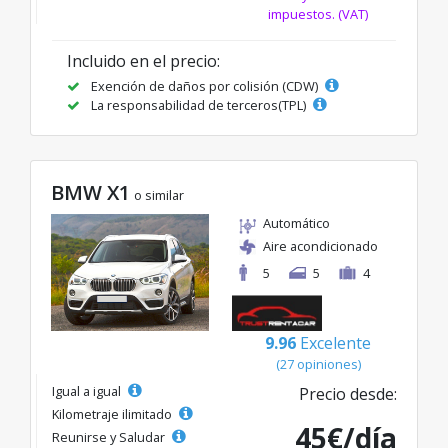
impuestos. (VAT)
Incluido en el precio:
Exención de daños por colisión (CDW)
La responsabilidad de terceros(TPL)
BMW X1
o similar
Automático
Aire acondicionado
5
5
4
9.96
Excelente
(27 opiniones)
Igual a igual
Precio desde:
Kilometraje ilimitado
45€/día
Reunirse y Saludar