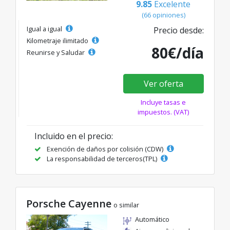
9.85
Excelente
(66 opiniones)
Igual a igual
Precio desde:
Kilometraje ilimitado
80€/día
Reunirse y Saludar
Ver oferta
Incluye tasas e
impuestos. (VAT)
Incluido en el precio:
Exención de daños por colisión (CDW)
La responsabilidad de terceros(TPL)
Porsche Cayenne
o similar
Automático