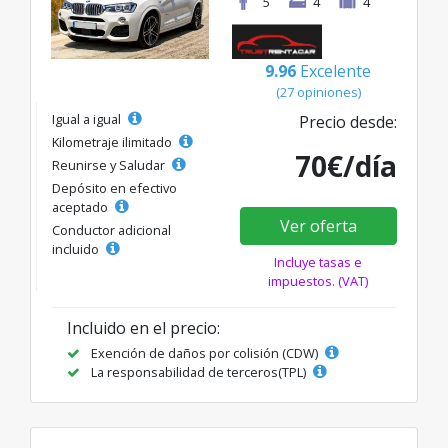
5
4
4
9.96
Excelente
(27 opiniones)
Igual a igual
Precio desde:
Kilometraje ilimitado
70€/día
Reunirse y Saludar
Depósito en efectivo
aceptado
Ver oferta
Conductor adicional
incluido
Incluye tasas e
impuestos. (VAT)
Incluido en el precio:
Exención de daños por colisión (CDW)
La responsabilidad de terceros(TPL)