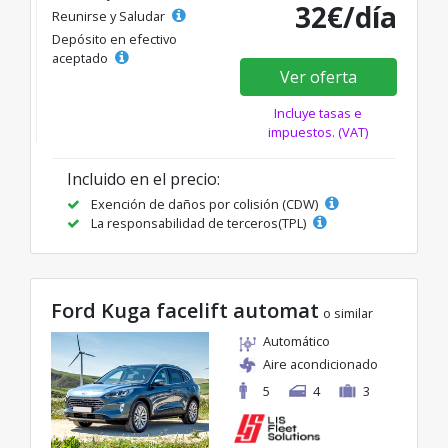
32€/día
Reunirse y Saludar
Depósito en efectivo
aceptado
Ver oferta
Incluye tasas e
impuestos. (VAT)
Incluido en el precio:
Exención de daños por colisión (CDW)
La responsabilidad de terceros(TPL)
Ford Kuga facelift automat
o similar
Automático
Aire acondicionado
5
4
3