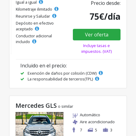
Igual a igual
Precio desde:
Kilometraje ilimitado
75€/día
Reunirse y Saludar
Depósito en efectivo
aceptado
Ver oferta
Conductor adicional
incluido
Incluye tasas e
impuestos. (VAT)
Incluido en el precio:
Exención de daños por colisión (CDW)
La responsabilidad de terceros(TPL)
Mercedes GLS
o similar
Automático
Aire acondicionado
7
5
3