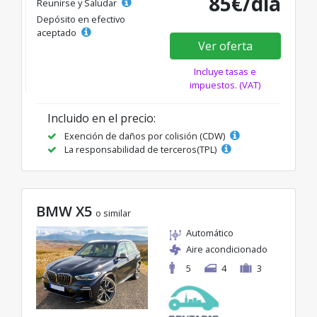
85€/día
Reunirse y Saludar
Depósito en efectivo
aceptado
Ver oferta
Incluye tasas e
impuestos. (VAT)
Incluido en el precio:
Exención de daños por colisión (CDW)
La responsabilidad de terceros(TPL)
BMW X5
o similar
Automático
Aire acondicionado
5
4
3