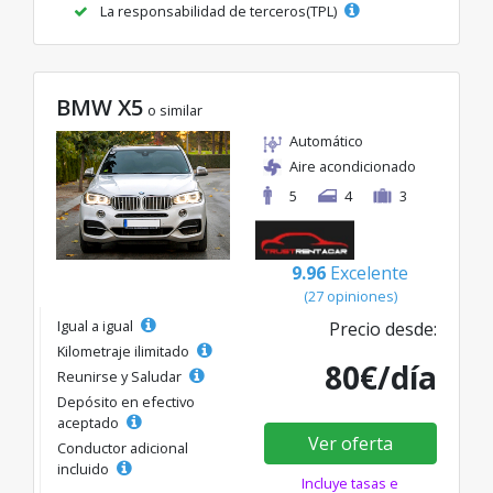
La responsabilidad de terceros(TPL)
BMW X5
o similar
Automático
Aire acondicionado
5
4
3
9.96
Excelente
(27 opiniones)
Igual a igual
Precio desde:
Kilometraje ilimitado
80€/día
Reunirse y Saludar
Depósito en efectivo
aceptado
Ver oferta
Conductor adicional
incluido
Incluye tasas e