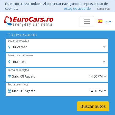
Este sitio utiliza cookies. Al continuar navegando, aceptas el uso de
cookies.
estoy de acuerdo
Saber más
ES
Tu reservacion
Lugar de recogida
Bucarest
Lugar de enseñanza
Bucarest
Fecha de recogida
Sáb.,
08
Agosto
14:00 PM
Fecha de entrega
Mar.,
11
Agosto
14:00 PM
Buscar autos