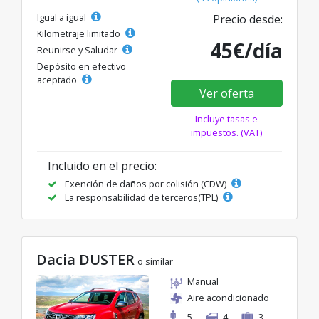
Igual a igual
Precio desde:
Kilometraje limitado
45€/día
Reunirse y Saludar
Depósito en efectivo
aceptado
Ver oferta
Incluye tasas e
impuestos. (VAT)
Incluido en el precio:
Exención de daños por colisión (CDW)
La responsabilidad de terceros(TPL)
Dacia DUSTER
o similar
Manual
Aire acondicionado
5
4
3