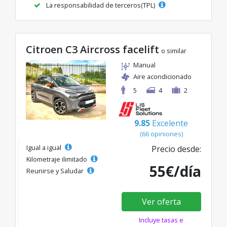
La responsabilidad de terceros(TPL)
Citroen C3 Aircross facelift
o similar
Manual
Aire acondicionado
5
4
2
9.85
Excelente
(66 opiniones)
Igual a igual
Precio desde:
Kilometraje ilimitado
55€/día
Reunirse y Saludar
Ver oferta
Incluye tasas e