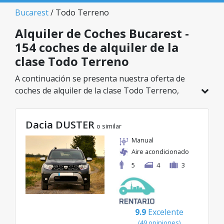
Bucarest
/ Todo Terreno
Alquiler de Coches Bucarest -
154 coches de alquiler de la
clase Todo Terreno
A continuación se presenta nuestra oferta de
coches de alquiler de la clase Todo Terreno,
disponible en Bucarest. De un total de 154
vehículos en esta ubicación, puedes elegir el
Dacia DUSTER
modelo ideal de la categoría seleccionada, con
o similar
tarifas excelentes desde solo 29€/día.
Manual
Aire acondicionado
5
4
3
9.9
Excelente
(49 opiniones)