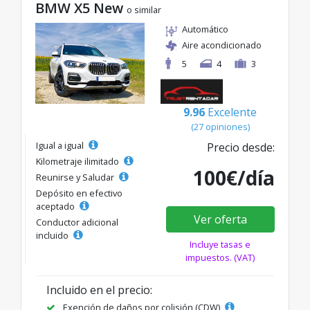
BMW X5 New
o similar
Automático
Aire acondicionado
5
4
3
9.96
Excelente
(27 opiniones)
Igual a igual
Precio desde:
Kilometraje ilimitado
100€/día
Reunirse y Saludar
Depósito en efectivo
aceptado
Ver oferta
Conductor adicional
incluido
Incluye tasas e
impuestos. (VAT)
Incluido en el precio:
Exención de daños por colisión (CDW)