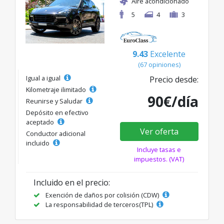
Aire acondicionado
5
4
3
9.43
Excelente
(67 opiniones)
Igual a igual
Precio desde:
Kilometraje ilimitado
90€/día
Reunirse y Saludar
Depósito en efectivo
aceptado
Ver oferta
Conductor adicional
incluido
Incluye tasas e
impuestos. (VAT)
Incluido en el precio:
Exención de daños por colisión (CDW)
La responsabilidad de terceros(TPL)