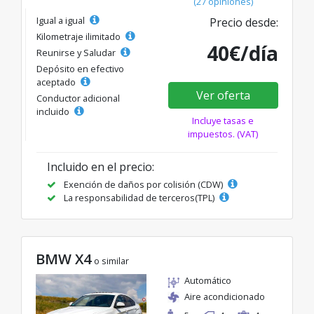
(27 opiniones)
Igual a igual
Precio desde:
Kilometraje ilimitado
40€/día
Reunirse y Saludar
Depósito en efectivo
aceptado
Ver oferta
Conductor adicional
incluido
Incluye tasas e
impuestos. (VAT)
Incluido en el precio:
Exención de daños por colisión (CDW)
La responsabilidad de terceros(TPL)
BMW X4
o similar
Automático
Aire acondicionado