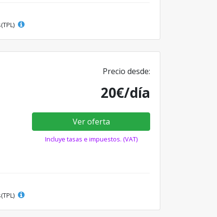
s(TPL)
Precio desde:
20€/día
Ver oferta
Incluye tasas e impuestos. (VAT)
s(TPL)