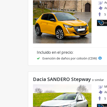
A
A
5
Incluido en el precio:
Exención de daños por colisión (CDW)
Dacia SANDERO Stepway
o similar
M
A
5