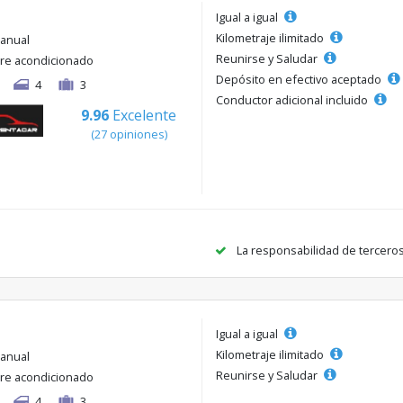
Igual a igual
Kilometraje ilimitado
anual
Reunirse y Saludar
ire acondicionado
Depósito en efectivo aceptado
4
3
Conductor adicional incluido
9.96
Excelente
(27 opiniones)
La responsabilidad de tercero
Igual a igual
Kilometraje ilimitado
anual
Reunirse y Saludar
ire acondicionado
4
3