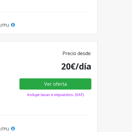
s(TPL)
Precio desde:
20€/día
Ver oferta
Incluye tasas e impuestos. (VAT)
s(TPL)