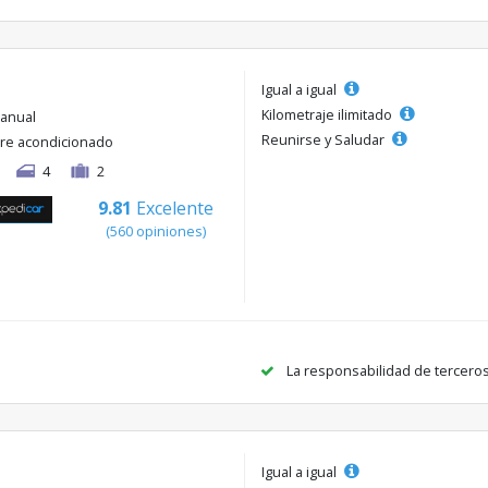
Igual a igual
Kilometraje ilimitado
anual
Reunirse y Saludar
ire acondicionado
4
2
9.81
Excelente
(560 opiniones)
La responsabilidad de tercero
Igual a igual