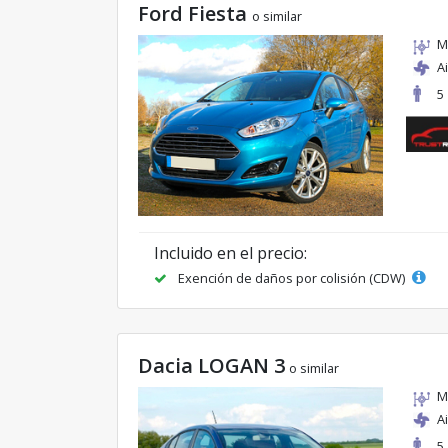
Ford Fiesta
o similar
M
A
5
Incluido en el precio:
Exención de daños por colisión (CDW)
Dacia LOGAN 3
o similar
M
A
5