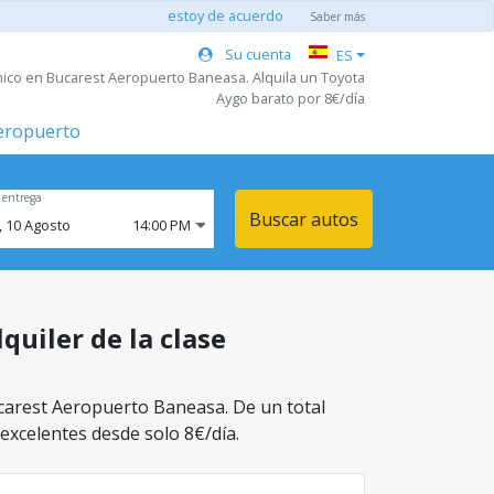
estoy de acuerdo
Saber más
Su cuenta
ES
ico en Bucarest Aeropuerto Baneasa. Alquila un Toyota
Aygo barato por 8€/día
aeropuerto
 entrega
Buscar autos
,
10
Agosto
14:00 PM
quiler de la clase
ucarest Aeropuerto Baneasa. De un total
 excelentes desde solo 8€/día.