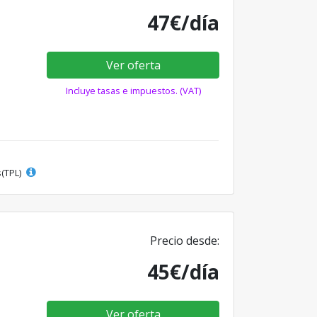
47€/día
Ver oferta
Incluye tasas e impuestos. (VAT)
s(TPL)
Precio desde:
45€/día
Ver oferta