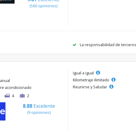
(560 opiniones)
La responsabilidad de tercero
Igual a igual
Kilometraje ilimitado
anual
Reunirse y Saludar
ire acondicionado
4
2
8.88
Excelente
(9 opiniones)