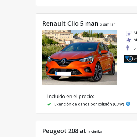
Renault Clio 5 man
o similar
M
A
5
Incluido en el precio:
Exención de daños por colisión (CDW)
Peugeot 208 at
o similar