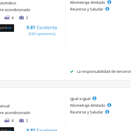
Kilometraje ilimitado
utomático
Reunirse y Saludar
ire acondicionado
4
2
9.81
Excelente
(560 opiniones)
La responsabilidad de tercero
Igual a igual
Kilometraje ilimitado
anual
Reunirse y Saludar
ire acondicionado
4
2
9.81
Excelente