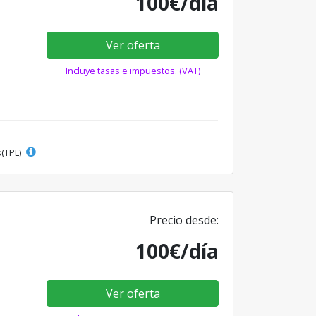
100€/día
Ver oferta
Incluye tasas e impuestos. (VAT)
s(TPL)
Precio desde:
100€/día
Ver oferta