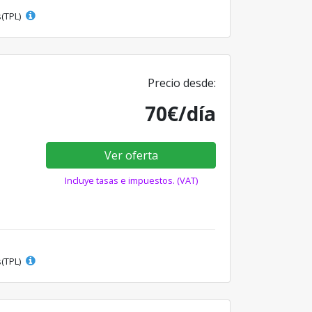
s(TPL)
Precio desde:
70€/día
Ver oferta
Incluye tasas e impuestos. (VAT)
s(TPL)