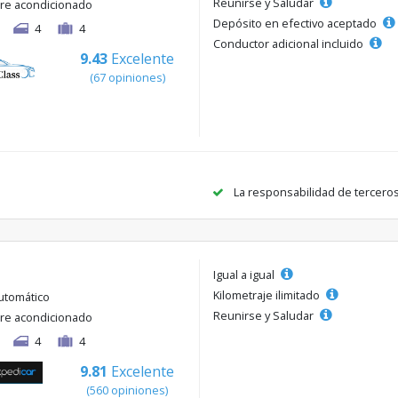
Reunirse y Saludar
ire acondicionado
Depósito en efectivo aceptado
4
4
Conductor adicional incluido
9.43
Excelente
(67 opiniones)
La responsabilidad de tercero
Igual a igual
Kilometraje ilimitado
utomático
Reunirse y Saludar
ire acondicionado
4
4
9.81
Excelente
(560 opiniones)