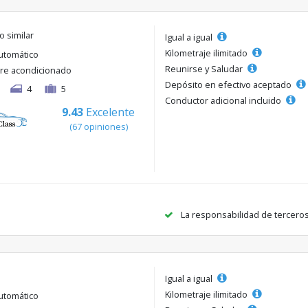
o similar
Igual a igual
Kilometraje ilimitado
utomático
Reunirse y Saludar
ire acondicionado
Depósito en efectivo aceptado
4
5
Conductor adicional incluido
9.43
Excelente
(67 opiniones)
La responsabilidad de tercero
Igual a igual
Kilometraje ilimitado
utomático