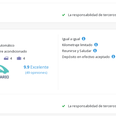
La responsabilidad de tercero
Igual a igual
Kilometraje limitado
utomático
Reunirse y Saludar
ire acondicionado
Depósito en efectivo aceptado
4
4
9.9
Excelente
(49 opiniones)
La responsabilidad de tercero