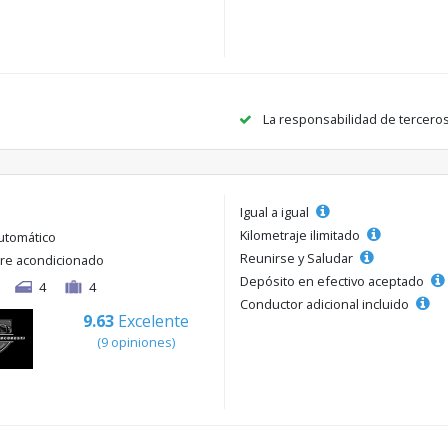
La responsabilidad de tercero
Igual a igual
Kilometraje ilimitado
utomático
Reunirse y Saludar
ire acondicionado
Depósito en efectivo aceptado
4
4
Conductor adicional incluido
9.63
Excelente
(9 opiniones)