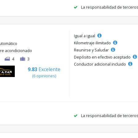
La responsabilidad de tercero
Igual a igual
Kilometraje ilimitado
utomático
Reunirse y Saludar
ire acondicionado
Depósito en efectivo aceptado
4
3
Conductor adicional incluido
9.83
Excelente
(6 opiniones)
La responsabilidad de tercero