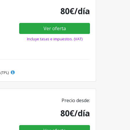
80€/día
Ver oferta
Incluye tasas e impuestos. (VAT)
s(TPL)
Precio desde:
80€/día