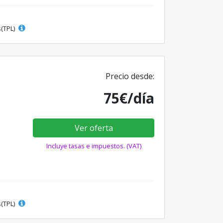
s(TPL)
Precio desde:
75€/día
Ver oferta
Incluye tasas e impuestos. (VAT)
s(TPL)