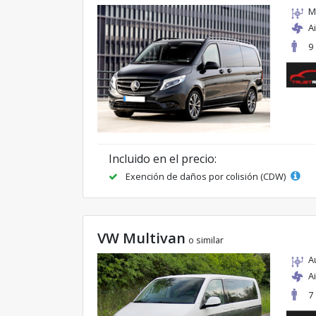
M
A
9
Incluido en el precio:
Exención de daños por colisión (CDW)
VW Multivan
o similar
A
A
7