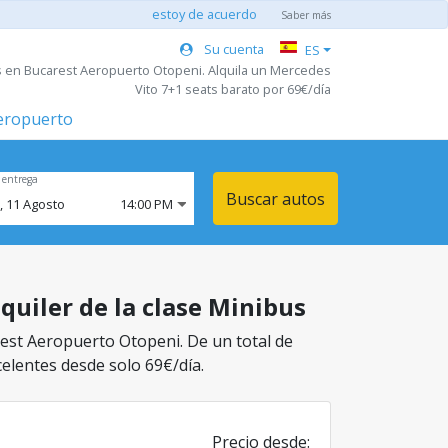
estoy de acuerdo
Saber más
Su cuenta
ES
s en Bucarest Aeropuerto Otopeni. Alquila un Mercedes
Vito 7+1 seats barato por 69€/día
aeropuerto
 entrega
Buscar autos
,
11
Agosto
14:00 PM
quiler de la clase Minibus
rest Aeropuerto Otopeni. De un total de
celentes desde solo 69€/día.
Precio desde: