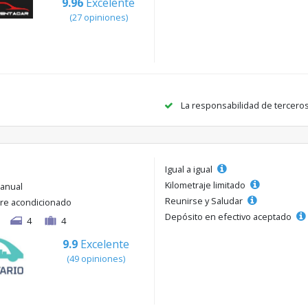
9.96
Excelente
(27 opiniones)
La responsabilidad de tercero
Igual a igual
Kilometraje limitado
anual
Reunirse y Saludar
ire acondicionado
Depósito en efectivo aceptado
4
4
9.9
Excelente
(49 opiniones)