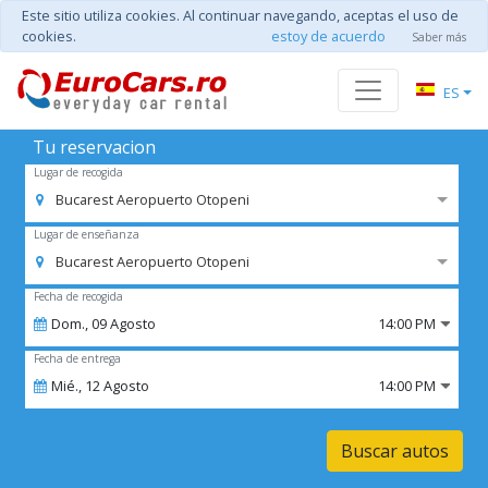
Este sitio utiliza cookies. Al continuar navegando, aceptas el uso de
cookies.
estoy de acuerdo
Saber más
ES
Tu reservacion
Lugar de recogida
Bucarest Aeropuerto Otopeni
Lugar de enseñanza
Bucarest Aeropuerto Otopeni
Fecha de recogida
Dom.,
09
Agosto
14:00 PM
Fecha de entrega
Mié.,
12
Agosto
14:00 PM
Buscar autos