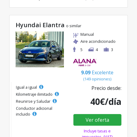
Hyundai Elantra
o similar
Manual
Aire acondicionado
5
4
3
9.09
Excelente
(149 opiniones)
Igual a igual
Precio desde:
Kilometraje ilimitado
40€/día
Reunirse y Saludar
Conductor adicional
incluido
Ver oferta
Incluye tasas e
impuestos. (VAT)