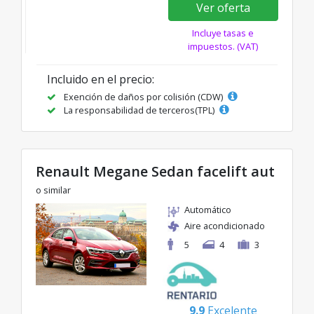
Ver oferta
Incluye tasas e
impuestos. (VAT)
Incluido en el precio:
Exención de daños por colisión (CDW)
La responsabilidad de terceros(TPL)
Renault Megane Sedan facelift aut
o similar
Automático
Aire acondicionado
5
4
3
9.9
Excelente