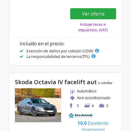
Ver oferta
Incluye tasas e
impuestos. (VAT)
Incluido en el precio:
Exención de daños por colisión (CDW)
La responsabilidad de terceros(TPL)
Skoda Octavia IV facelift aut
o similar
Automático
Aire acondicionado
5
4
3
10.0
Excelente
(4 opiniones)