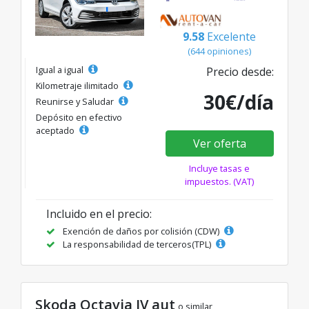
9.58
Excelente
(644 opiniones)
Igual a igual
Precio desde:
Kilometraje ilimitado
30€/día
Reunirse y Saludar
Depósito en efectivo
aceptado
Ver oferta
Incluye tasas e
impuestos. (VAT)
Incluido en el precio:
Exención de daños por colisión (CDW)
La responsabilidad de terceros(TPL)
Skoda Octavia IV aut
o similar