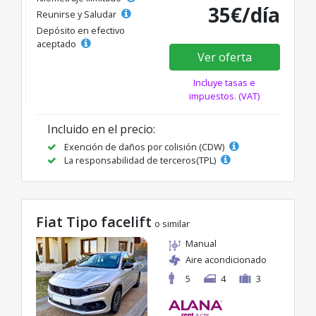
35€/día
Reunirse y Saludar
Depósito en efectivo
aceptado
Ver oferta
Incluye tasas e
impuestos. (VAT)
Incluido en el precio:
Exención de daños por colisión (CDW)
La responsabilidad de terceros(TPL)
Fiat Tipo facelift
o similar
Manual
Aire acondicionado
5
4
3