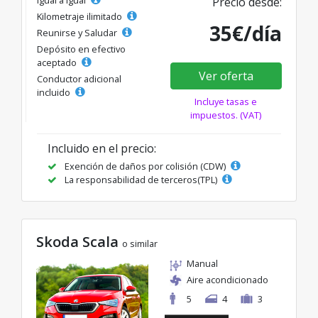
Precio desde:
Kilometraje ilimitado
35€/día
Reunirse y Saludar
Depósito en efectivo
aceptado
Ver oferta
Conductor adicional
incluido
Incluye tasas e
impuestos. (VAT)
Incluido en el precio:
Exención de daños por colisión (CDW)
La responsabilidad de terceros(TPL)
Skoda Scala
o similar
Manual
Aire acondicionado
5
4
3