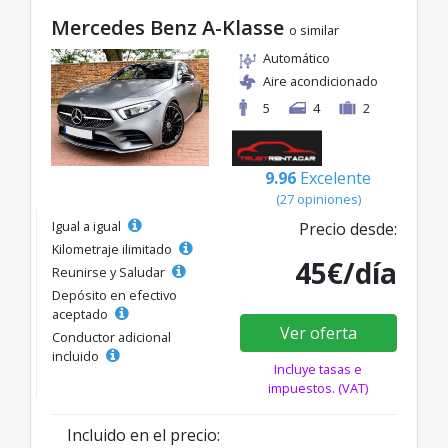
Mercedes Benz A-Klasse
o similar
Automático
Aire acondicionado
5
4
2
9.96
Excelente
(27 opiniones)
Igual a igual
Precio desde:
Kilometraje ilimitado
45€/día
Reunirse y Saludar
Depósito en efectivo
aceptado
Ver oferta
Conductor adicional
incluido
Incluye tasas e
impuestos. (VAT)
Incluido en el precio: