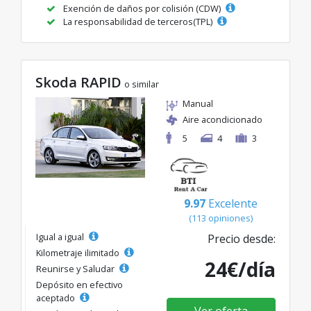
Exención de daños por colisión (CDW)
La responsabilidad de terceros(TPL)
Skoda RAPID
o similar
Manual
Aire acondicionado
5
4
3
9.97
Excelente
(113 opiniones)
Igual a igual
Precio desde:
Kilometraje ilimitado
24€/día
Reunirse y Saludar
Depósito en efectivo
aceptado
Ver oferta