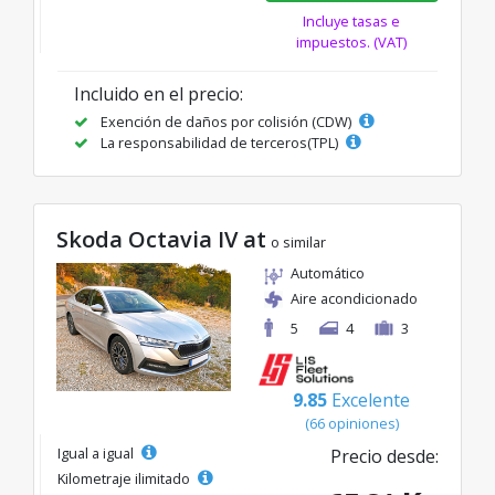
Incluye tasas e
impuestos. (VAT)
Incluido en el precio:
Exención de daños por colisión (CDW)
La responsabilidad de terceros(TPL)
Skoda Octavia IV at
o similar
Automático
Aire acondicionado
5
4
3
9.85
Excelente
(66 opiniones)
Igual a igual
Precio desde:
Kilometraje ilimitado