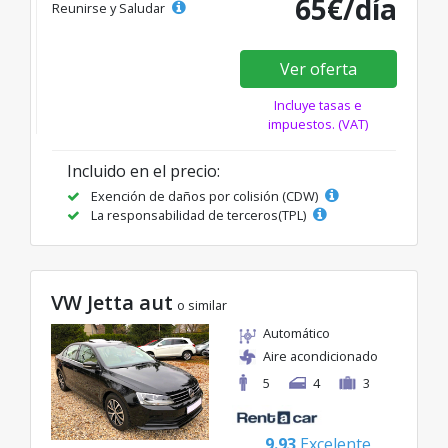
65€/día
Reunirse y Saludar
Ver oferta
Incluye tasas e
impuestos. (VAT)
Incluido en el precio:
Exención de daños por colisión (CDW)
La responsabilidad de terceros(TPL)
VW Jetta aut
o similar
Automático
Aire acondicionado
5
4
3
9.93
Excelente