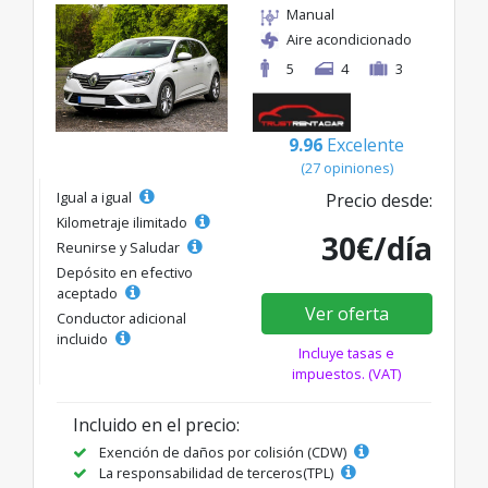
Manual
Aire acondicionado
5
4
3
9.96
Excelente
(27 opiniones)
Igual a igual
Precio desde:
Kilometraje ilimitado
30€/día
Reunirse y Saludar
Depósito en efectivo
aceptado
Ver oferta
Conductor adicional
incluido
Incluye tasas e
impuestos. (VAT)
Incluido en el precio:
Exención de daños por colisión (CDW)
La responsabilidad de terceros(TPL)