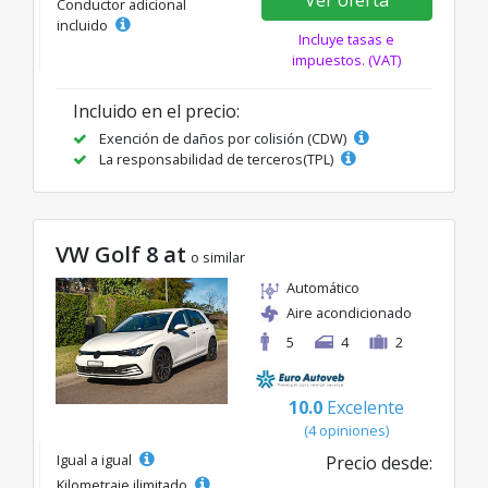
Conductor adicional
incluido
Incluye tasas e
impuestos. (VAT)
Incluido en el precio:
Exención de daños por colisión (CDW)
La responsabilidad de terceros(TPL)
VW Golf 8 at
o similar
Automático
Aire acondicionado
5
4
2
10.0
Excelente
(4 opiniones)
Igual a igual
Precio desde:
Kilometraje ilimitado