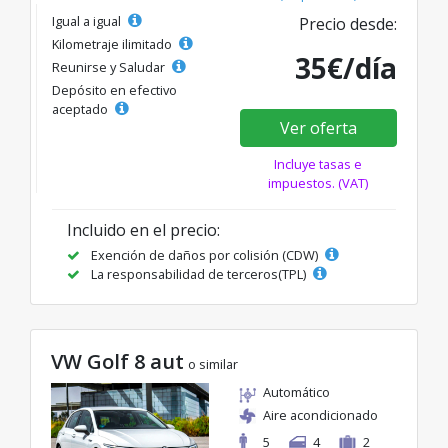
Igual a igual
Precio desde:
Kilometraje ilimitado
35€/día
Reunirse y Saludar
Depósito en efectivo
aceptado
Ver oferta
Incluye tasas e
impuestos. (VAT)
Incluido en el precio:
Exención de daños por colisión (CDW)
La responsabilidad de terceros(TPL)
VW Golf 8 aut
o similar
Automático
Aire acondicionado
5
4
2