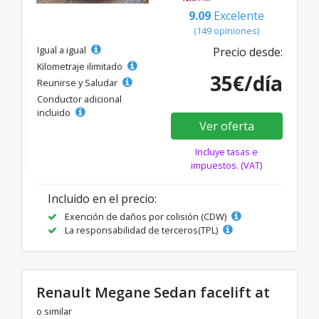
9.09
Excelente
(149 opiniones)
Igual a igual
Precio desde:
Kilometraje ilimitado
35€/día
Reunirse y Saludar
Conductor adicional
incluido
Ver oferta
Incluye tasas e
impuestos. (VAT)
Incluido en el precio:
Exención de daños por colisión (CDW)
La responsabilidad de terceros(TPL)
Renault Megane Sedan facelift at
o similar