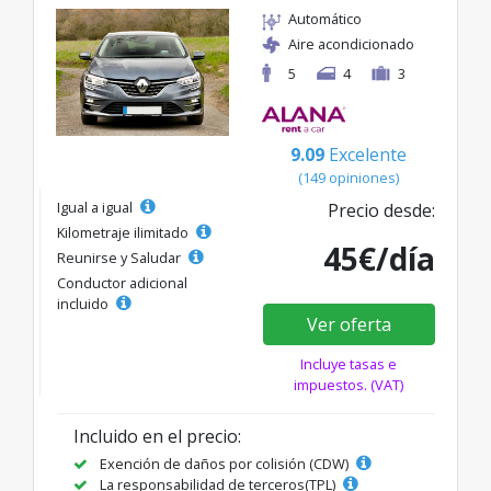
Automático
Aire acondicionado
5
4
3
9.09
Excelente
(149 opiniones)
Igual a igual
Precio desde:
Kilometraje ilimitado
45€/día
Reunirse y Saludar
Conductor adicional
incluido
Ver oferta
Incluye tasas e
impuestos. (VAT)
Incluido en el precio:
Exención de daños por colisión (CDW)
La responsabilidad de terceros(TPL)