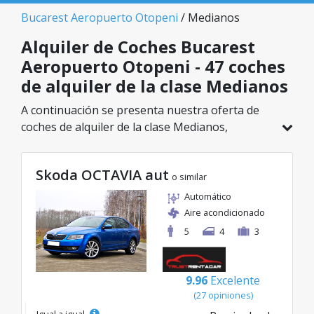
Bucarest Aeropuerto Otopeni
/ Medianos
Alquiler de Coches Bucarest
Aeropuerto Otopeni - 47 coches
de alquiler de la clase Medianos
A continuación se presenta nuestra oferta de
coches de alquiler de la clase Medianos,
disponible en Bucarest Aeropuerto Otopeni. De
un total de 47 vehículos en esta ubicación,
Skoda OCTAVIA aut
puedes elegir el modelo ideal de la categoría
o similar
seleccionada, con tarifas excelentes desde solo
Automático
20€/día.
Aire acondicionado
5
4
3
9.96
Excelente
(27 opiniones)
Igual a igual