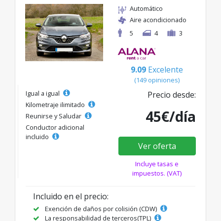
Automático
Aire acondicionado
5
4
3
9.09
Excelente
(149 opiniones)
Igual a igual
Precio desde:
Kilometraje ilimitado
45€/día
Reunirse y Saludar
Conductor adicional
incluido
Ver oferta
Incluye tasas e
impuestos. (VAT)
Incluido en el precio:
Exención de daños por colisión (CDW)
La responsabilidad de terceros(TPL)