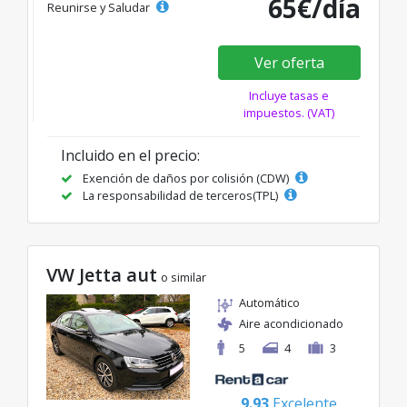
65€/día
Reunirse y Saludar
Ver oferta
Incluye tasas e
impuestos. (VAT)
Incluido en el precio:
Exención de daños por colisión (CDW)
La responsabilidad de terceros(TPL)
VW Jetta aut
o similar
Automático
Aire acondicionado
5
4
3
9.93
Excelente