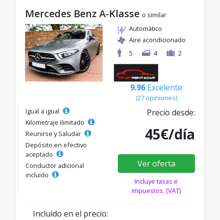
Mercedes Benz A-Klasse
o similar
Automático
Aire acondicionado
5
4
2
9.96
Excelente
(27 opiniones)
Igual a igual
Precio desde:
Kilometraje ilimitado
45€/día
Reunirse y Saludar
Depósito en efectivo
aceptado
Ver oferta
Conductor adicional
incluido
Incluye tasas e
impuestos. (VAT)
Incluido en el precio: