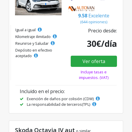
9.58
Excelente
(644 opiniones)
Igual a igual
Precio desde:
Kilometraje ilimitado
30€/día
Reunirse y Saludar
Depósito en efectivo
aceptado
Ver oferta
Incluye tasas e
impuestos. (VAT)
Incluido en el precio:
Exención de daños por colisión (CDW)
La responsabilidad de terceros(TPL)
Skoda Octavia IV aut
o similar