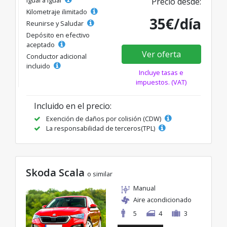
Precio desde:
Kilometraje ilimitado
35€/día
Reunirse y Saludar
Depósito en efectivo
aceptado
Ver oferta
Conductor adicional
incluido
Incluye tasas e
impuestos. (VAT)
Incluido en el precio:
Exención de daños por colisión (CDW)
La responsabilidad de terceros(TPL)
Skoda Scala
o similar
Manual
Aire acondicionado
5
4
3