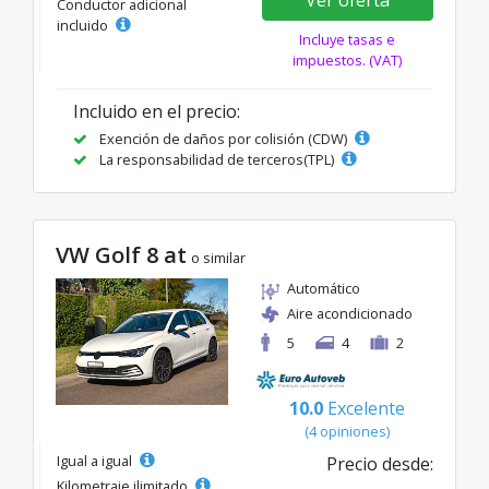
Conductor adicional
incluido
Incluye tasas e
impuestos. (VAT)
Incluido en el precio:
Exención de daños por colisión (CDW)
La responsabilidad de terceros(TPL)
VW Golf 8 at
o similar
Automático
Aire acondicionado
5
4
2
10.0
Excelente
(4 opiniones)
Igual a igual
Precio desde:
Kilometraje ilimitado