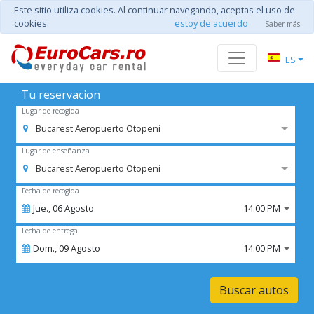
Este sitio utiliza cookies. Al continuar navegando, aceptas el uso de
cookies.
estoy de acuerdo
Saber más
ES
Tu reservacion
Lugar de recogida
Bucarest Aeropuerto Otopeni
Lugar de enseñanza
Bucarest Aeropuerto Otopeni
Fecha de recogida
Jue.,
06
Agosto
14:00 PM
Fecha de entrega
Dom.,
09
Agosto
14:00 PM
Buscar autos