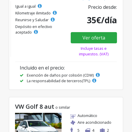
Igual a igual
Precio desde:
Kilometraje ilimitado
35€/día
Reunirse y Saludar
Depósito en efectivo
aceptado
Ver oferta
Incluye tasas e
impuestos. (VAT)
Incluido en el precio:
Exención de daños por colisión (CDW)
La responsabilidad de terceros(TPL)
VW Golf 8 aut
o similar
Automático
Aire acondicionado
5
4
2