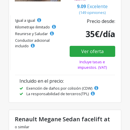
9.09
Excelente
(149 opiniones)
Igual a igual
Precio desde:
Kilometraje ilimitado
35€/día
Reunirse y Saludar
Conductor adicional
incluido
Ver oferta
Incluye tasas e
impuestos. (VAT)
Incluido en el precio:
Exención de daños por colisión (CDW)
La responsabilidad de terceros(TPL)
Renault Megane Sedan facelift at
o similar