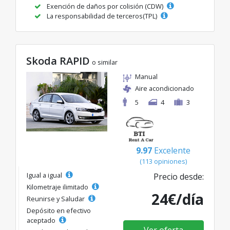
Exención de daños por colisión (CDW)
La responsabilidad de terceros(TPL)
Skoda RAPID
o similar
Manual
Aire acondicionado
5
4
3
9.97
Excelente
(113 opiniones)
Igual a igual
Precio desde:
Kilometraje ilimitado
24€/día
Reunirse y Saludar
Depósito en efectivo
aceptado
Ver oferta