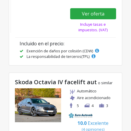
Ver oferta
Incluye tasas e
impuestos. (VAT)
Incluido en el precio:
Exención de daños por colisión (CDW)
La responsabilidad de terceros(TPL)
Skoda Octavia IV facelift aut
o similar
Automático
Aire acondicionado
5
4
3
10.0
Excelente
(4 opiniones)