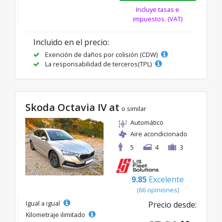
Incluye tasas e
impuestos. (VAT)
Incluido en el precio:
Exención de daños por colisión (CDW)
La responsabilidad de terceros(TPL)
Skoda Octavia IV at
o similar
Automático
Aire acondicionado
5
4
3
9.85
Excelente
(66 opiniones)
Igual a igual
Precio desde:
Kilometraje ilimitado