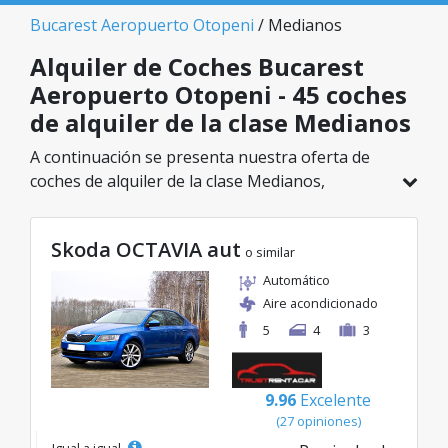
Bucarest Aeropuerto Otopeni
/ Medianos
Alquiler de Coches Bucarest
Aeropuerto Otopeni - 45 coches
de alquiler de la clase Medianos
A continuación se presenta nuestra oferta de
coches de alquiler de la clase Medianos,
disponible en Bucarest Aeropuerto Otopeni. De
un total de 45 vehículos en esta ubicación,
Skoda OCTAVIA aut
puedes elegir el modelo ideal de la categoría
o similar
seleccionada, con tarifas excelentes desde solo
Automático
20€/día.
Aire acondicionado
5
4
3
9.96
Excelente
(27 opiniones)
Igual a igual