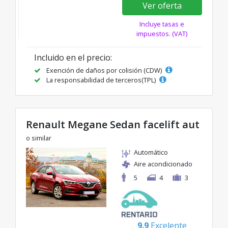
Ver oferta
Incluye tasas e
impuestos. (VAT)
Incluido en el precio:
Exención de daños por colisión (CDW)
La responsabilidad de terceros(TPL)
Renault Megane Sedan facelift aut
o similar
Automático
Aire acondicionado
5
4
3
9.9
Excelente