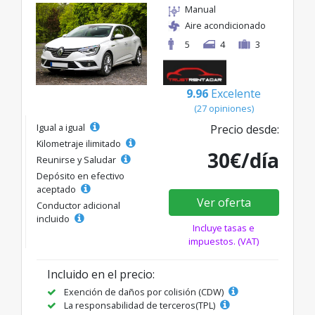
Manual
Aire acondicionado
5
4
3
9.96
Excelente
(27 opiniones)
Igual a igual
Precio desde:
Kilometraje ilimitado
30€/día
Reunirse y Saludar
Depósito en efectivo
aceptado
Ver oferta
Conductor adicional
incluido
Incluye tasas e
impuestos. (VAT)
Incluido en el precio:
Exención de daños por colisión (CDW)
La responsabilidad de terceros(TPL)