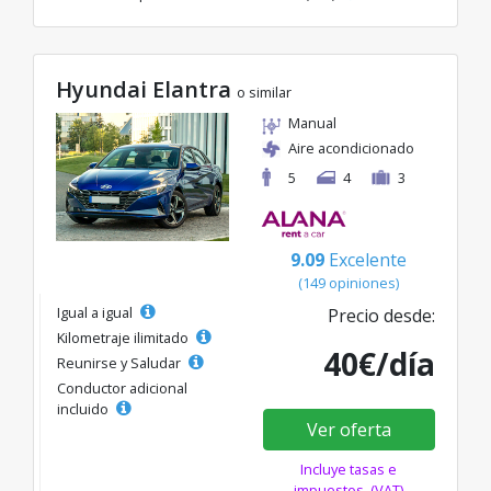
Hyundai Elantra
o similar
Manual
Aire acondicionado
5
4
3
9.09
Excelente
(149 opiniones)
Igual a igual
Precio desde:
Kilometraje ilimitado
40€/día
Reunirse y Saludar
Conductor adicional
incluido
Ver oferta
Incluye tasas e
impuestos. (VAT)