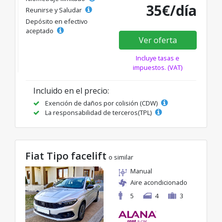
35€/día
Reunirse y Saludar
Depósito en efectivo
aceptado
Ver oferta
Incluye tasas e
impuestos. (VAT)
Incluido en el precio:
Exención de daños por colisión (CDW)
La responsabilidad de terceros(TPL)
Fiat Tipo facelift
o similar
Manual
Aire acondicionado
5
4
3