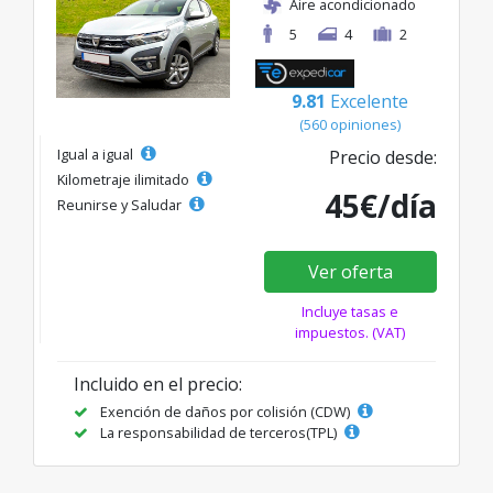
Aire acondicionado
5
4
2
9.81
Excelente
(560 opiniones)
Igual a igual
Precio desde:
Kilometraje ilimitado
45€/día
Reunirse y Saludar
Ver oferta
Incluye tasas e
impuestos. (VAT)
Incluido en el precio:
Exención de daños por colisión (CDW)
La responsabilidad de terceros(TPL)