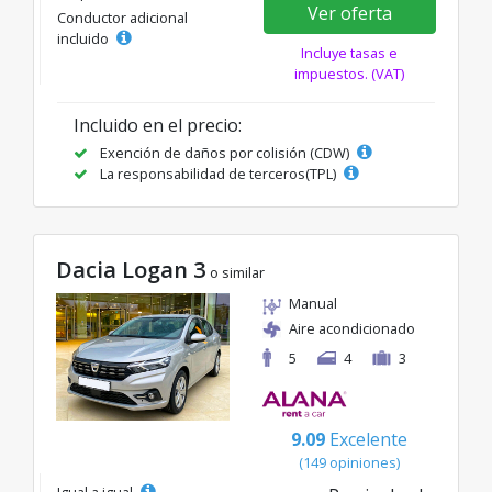
Ver oferta
Conductor adicional
incluido
Incluye tasas e
impuestos. (VAT)
Incluido en el precio:
Exención de daños por colisión (CDW)
La responsabilidad de terceros(TPL)
Dacia Logan 3
o similar
Manual
Aire acondicionado
5
4
3
9.09
Excelente
(149 opiniones)