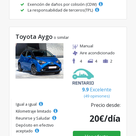
Exención de daños por colisión (CDW)
La responsabilidad de terceros(TPL)
Toyota Aygo
o similar
Manual
Aire acondicionado
4
4
2
9.9
Excelente
(49 opiniones)
Igual a igual
Precio desde:
Kilometraje limitado
20€/día
Reunirse y Saludar
Depósito en efectivo
aceptado