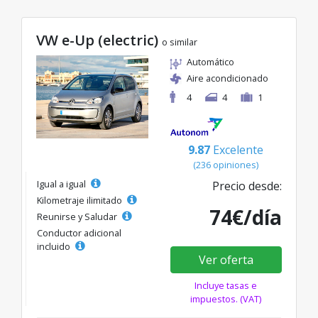
VW e-Up (electric)
o similar
Automático
Aire acondicionado
4
4
1
9.87
Excelente
(236 opiniones)
Igual a igual
Precio desde:
Kilometraje ilimitado
74€/día
Reunirse y Saludar
Conductor adicional
incluido
Ver oferta
Incluye tasas e
impuestos. (VAT)