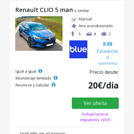
Renault CLIO 5 man
o similar
Manual
Aire acondicionado
5
4
2
8.88
Excelente
(9
opiniones)
Igual a igual
Precio desde:
Kilometraje ilimitado
20€/día
Reunirse y Saludar
Ver oferta
Incluye tasas e
impuestos. (VAT)
Incluido en el precio: