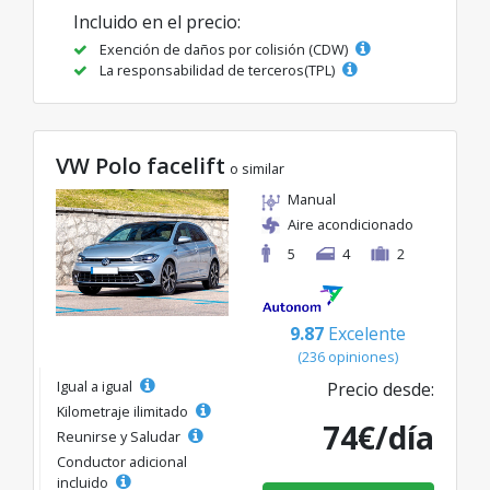
Incluido en el precio:
Exención de daños por colisión (CDW)
La responsabilidad de terceros(TPL)
VW Polo facelift
o similar
Manual
Aire acondicionado
5
4
2
9.87
Excelente
(236 opiniones)
Igual a igual
Precio desde:
Kilometraje ilimitado
74€/día
Reunirse y Saludar
Conductor adicional
incluido