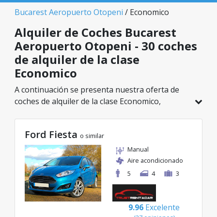
Bucarest Aeropuerto Otopeni
/ Economico
Alquiler de Coches Bucarest
Aeropuerto Otopeni - 30 coches
de alquiler de la clase
Economico
A continuación se presenta nuestra oferta de
coches de alquiler de la clase Economico,
disponible en Bucarest Aeropuerto Otopeni. De
un total de 30 vehículos en esta ubicación,
Ford Fiesta
puedes elegir el modelo ideal de la categoría
o similar
seleccionada, con tarifas excelentes desde solo
Manual
8€/día.
Aire acondicionado
5
4
3
9.96
Excelente