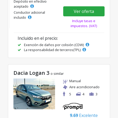
Depósito en efectivo
aceptado
Ver oferta
Conductor adicional
incluido
Incluye tasas e
impuestos. (VAT)
Incluido en el precio:
Exención de daños por colisión (CDW)
La responsabilidad de terceros(TPL)
Dacia Logan 3
o similar
Manual
Aire acondicionado
5
4
3
9.69
Excelente