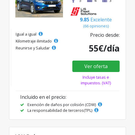
5
4
3
9.85
Excelente
(66 opiniones)
Igual a igual
Precio desde:
Kilometraje ilimitado
55€/día
Reunirse y Saludar
Ver oferta
Incluye tasas e
impuestos. (VAT)
Incluido en el precio:
Exención de daños por colisión (CDW)
La responsabilidad de terceros(TPL)