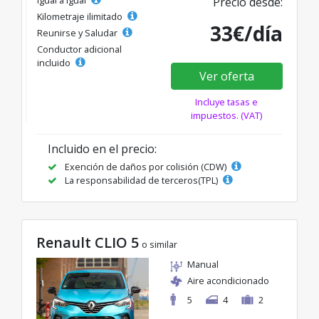
Igual a igual
Precio desde:
Kilometraje ilimitado
33€/día
Reunirse y Saludar
Conductor adicional
incluido
Ver oferta
Incluye tasas e
impuestos. (VAT)
Incluido en el precio:
Exención de daños por colisión (CDW)
La responsabilidad de terceros(TPL)
Renault CLIO 5
o similar
Manual
Aire acondicionado
5
4
2