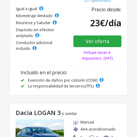
(27 opiniones)
Igual a igual
Precio desde:
Kilometraje ilimitado
23€/día
Reunirse y Saludar
Depósito en efectivo
aceptado
Ver oferta
Conductor adicional
incluido
Incluye tasas e
impuestos. (VAT)
Incluido en el precio:
Exención de daños por colisión (CDW)
La responsabilidad de terceros(TPL)
Dacia LOGAN 3
o similar
Manual
Aire acondicionado