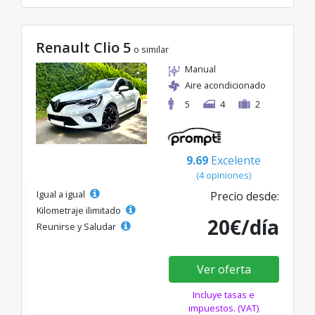
Renault Clio 5
o similar
Manual
Aire acondicionado
5
4
2
9.69
Excelente
(4 opiniones)
Igual a igual
Precio desde:
Kilometraje ilimitado
20€/día
Reunirse y Saludar
Ver oferta
Incluye tasas e
impuestos. (VAT)