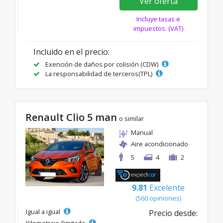
Ver oferta
Incluye tasas e
impuestos. (VAT)
Incluido en el precio:
Exención de daños por colisión (CDW)
La responsabilidad de terceros(TPL)
Renault Clio 5 man
o similar
Manual
Aire acondicionado
5
4
2
9.81
Excelente
(560 opiniones)
Igual a igual
Precio desde:
Kilometraje ilimitado