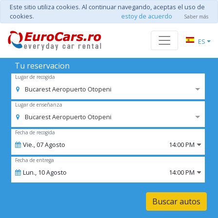
Este sitio utiliza cookies. Al continuar navegando, aceptas el uso de
cookies.
estoy de acuerdo
Saber más
ES
Tu reservacion
Lugar de recogida
Bucarest Aeropuerto Otopeni
Lugar de enseñanza
Bucarest Aeropuerto Otopeni
Fecha de recogida
Vie.,
07
Agosto
14:00 PM
Fecha de entrega
Lun.,
10
Agosto
14:00 PM
Buscar autos