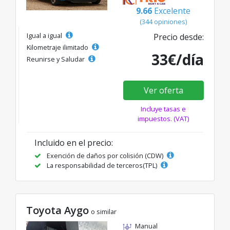
9.66
Excelente
(344 opiniones)
Igual a igual
Precio desde:
Kilometraje ilimitado
33€/día
Reunirse y Saludar
Ver oferta
Incluye tasas e
impuestos. (VAT)
Incluido en el precio:
Exención de daños por colisión (CDW)
La responsabilidad de terceros(TPL)
Toyota Aygo
o similar
Manual