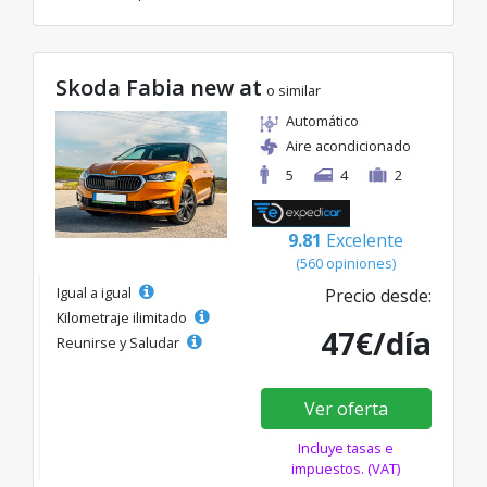
Skoda Fabia new at
o similar
Automático
Aire acondicionado
5
4
2
9.81
Excelente
(560 opiniones)
Igual a igual
Precio desde:
Kilometraje ilimitado
47€/día
Reunirse y Saludar
Ver oferta
Incluye tasas e
impuestos. (VAT)