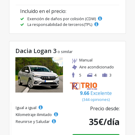
Incluido en el precio:
Exención de daños por colisión (CDW)
La responsabilidad de terceros(TPL)
Dacia Logan 3
o similar
Manual
Aire acondicionado
5
4
3
9.66
Excelente
(344 opiniones)
Igual a igual
Precio desde:
Kilometraje ilimitado
35€/día
Reunirse y Saludar