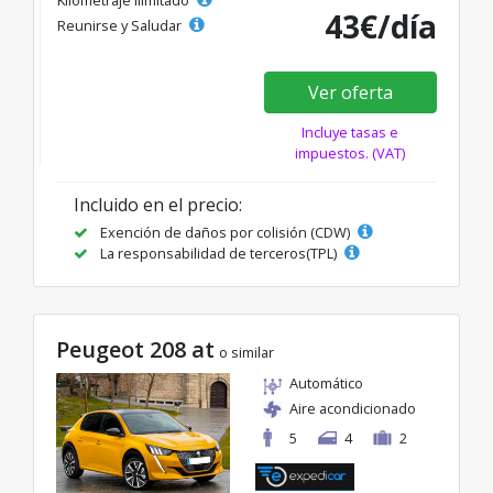
43€/día
Reunirse y Saludar
Ver oferta
Incluye tasas e
impuestos. (VAT)
Incluido en el precio:
Exención de daños por colisión (CDW)
La responsabilidad de terceros(TPL)
Peugeot 208 at
o similar
Automático
Aire acondicionado
5
4
2