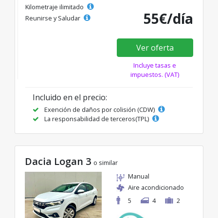
Kilometraje ilimitado
55€/día
Reunirse y Saludar
Ver oferta
Incluye tasas e
impuestos. (VAT)
Incluido en el precio:
Exención de daños por colisión (CDW)
La responsabilidad de terceros(TPL)
Dacia Logan 3
o similar
Manual
Aire acondicionado
5
4
2