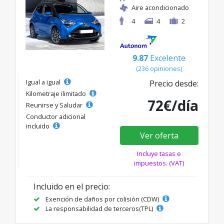
Aire acondicionado
4
4
2
9.87
Excelente
(236 opiniones)
Igual a igual
Precio desde:
Kilometraje ilimitado
72€/día
Reunirse y Saludar
Conductor adicional
incluido
Ver oferta
Incluye tasas e
impuestos. (VAT)
Incluido en el precio:
Exención de daños por colisión (CDW)
La responsabilidad de terceros(TPL)