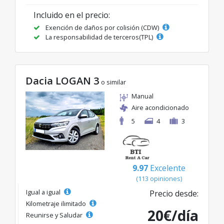
Incluido en el precio:
Exención de daños por colisión (CDW)
La responsabilidad de terceros(TPL)
Dacia LOGAN 3
o similar
Manual
Aire acondicionado
5
4
3
9.97
Excelente
(113 opiniones)
Igual a igual
Precio desde:
Kilometraje ilimitado
20€/día
Reunirse y Saludar