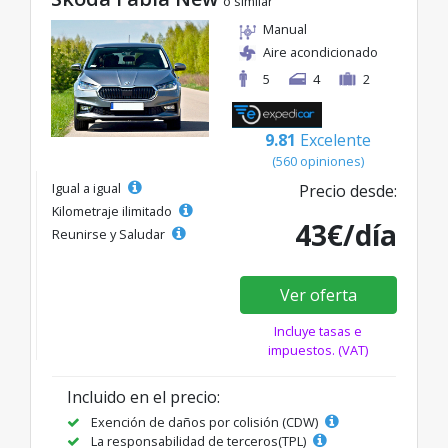
o similar
Manual
Aire acondicionado
5
4
2
9.81
Excelente
(560 opiniones)
Igual a igual
Precio desde:
Kilometraje ilimitado
43€/día
Reunirse y Saludar
Ver oferta
Incluye tasas e
impuestos. (VAT)
Incluido en el precio:
Exención de daños por colisión (CDW)
La responsabilidad de terceros(TPL)