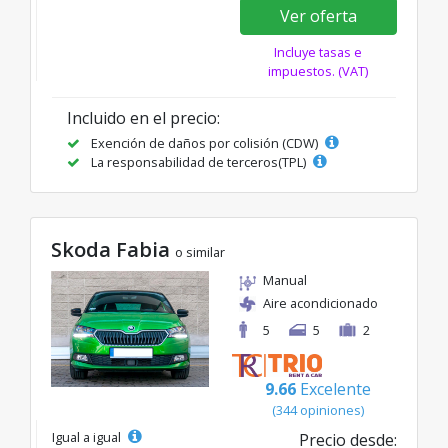
Ver oferta
Incluye tasas e
impuestos. (VAT)
Incluido en el precio:
Exención de daños por colisión (CDW)
La responsabilidad de terceros(TPL)
Skoda Fabia
o similar
Manual
Aire acondicionado
5
5
2
9.66
Excelente
(344 opiniones)
Igual a igual
Precio desde: