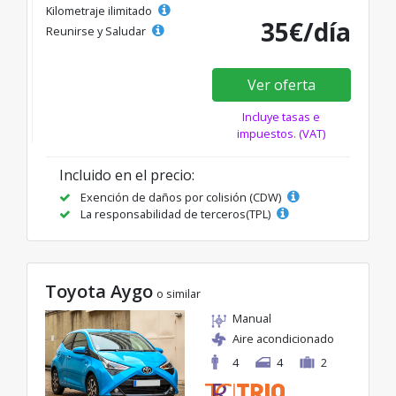
Kilometraje ilimitado
35€/día
Reunirse y Saludar
Ver oferta
Incluye tasas e
impuestos. (VAT)
Incluido en el precio:
Exención de daños por colisión (CDW)
La responsabilidad de terceros(TPL)
Toyota Aygo
o similar
Manual
Aire acondicionado
4
4
2