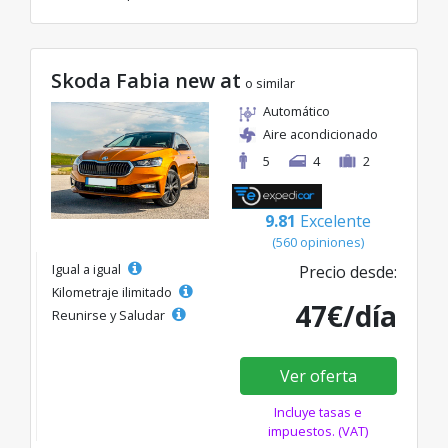
Skoda Fabia new at
o similar
Automático
Aire acondicionado
5
4
2
9.81
Excelente
(560 opiniones)
Igual a igual
Precio desde:
Kilometraje ilimitado
47€/día
Reunirse y Saludar
Ver oferta
Incluye tasas e
impuestos. (VAT)