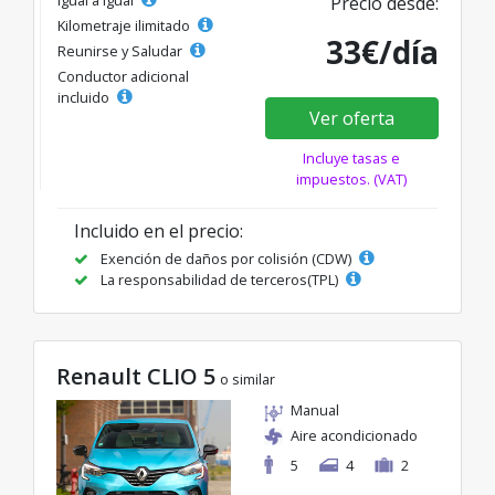
Igual a igual
Precio desde:
Kilometraje ilimitado
33€/día
Reunirse y Saludar
Conductor adicional
incluido
Ver oferta
Incluye tasas e
impuestos. (VAT)
Incluido en el precio:
Exención de daños por colisión (CDW)
La responsabilidad de terceros(TPL)
Renault CLIO 5
o similar
Manual
Aire acondicionado
5
4
2