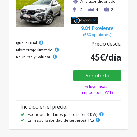
Aire acondicionado
5
4
2
9.81
Excelente
(560 opiniones)
Igual a igual
Precio desde:
Kilometraje ilimitado
45€/día
Reunirse y Saludar
Ver oferta
Incluye tasas e
impuestos. (VAT)
Incluido en el precio:
Exención de daños por colisión (CDW)
La responsabilidad de terceros(TPL)