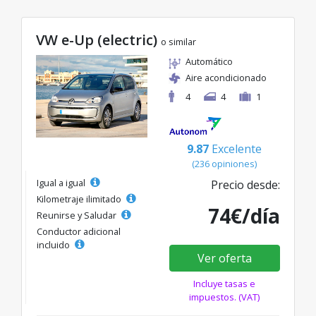
VW e-Up (electric)
o similar
Automático
Aire acondicionado
4
4
1
9.87
Excelente
(236 opiniones)
Igual a igual
Precio desde:
Kilometraje ilimitado
74€/día
Reunirse y Saludar
Conductor adicional
incluido
Ver oferta
Incluye tasas e
impuestos. (VAT)