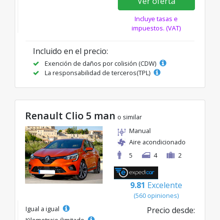
Ver oferta
Incluye tasas e
impuestos. (VAT)
Incluido en el precio:
Exención de daños por colisión (CDW)
La responsabilidad de terceros(TPL)
Renault Clio 5 man
o similar
Manual
Aire acondicionado
5
4
2
9.81
Excelente
(560 opiniones)
Igual a igual
Precio desde:
Kilometraje ilimitado