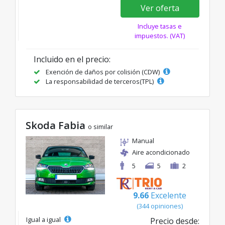
Ver oferta
Incluye tasas e
impuestos. (VAT)
Incluido en el precio:
Exención de daños por colisión (CDW)
La responsabilidad de terceros(TPL)
Skoda Fabia
o similar
Manual
Aire acondicionado
5
5
2
9.66
Excelente
(344 opiniones)
Igual a igual
Precio desde: