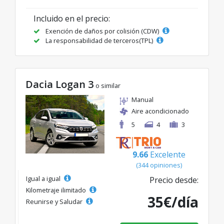
Incluido en el precio:
Exención de daños por colisión (CDW)
La responsabilidad de terceros(TPL)
Dacia Logan 3
o similar
Manual
Aire acondicionado
5
4
3
9.66
Excelente
(344 opiniones)
Igual a igual
Precio desde:
Kilometraje ilimitado
35€/día
Reunirse y Saludar