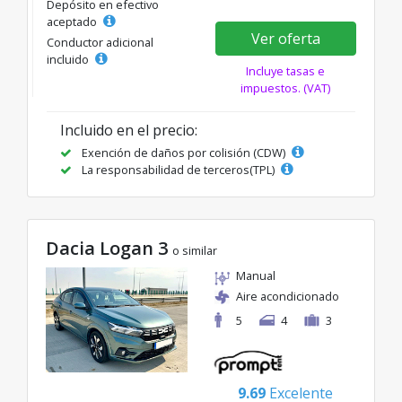
Depósito en efectivo
aceptado
Ver oferta
Conductor adicional
incluido
Incluye tasas e
impuestos. (VAT)
Incluido en el precio:
Exención de daños por colisión (CDW)
La responsabilidad de terceros(TPL)
Dacia Logan 3
o similar
Manual
Aire acondicionado
5
4
3
9.69
Excelente