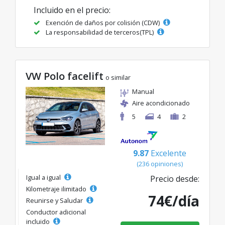
Incluido en el precio:
Exención de daños por colisión (CDW)
La responsabilidad de terceros(TPL)
VW Polo facelift
o similar
Manual
Aire acondicionado
5
4
2
9.87
Excelente
(236 opiniones)
Igual a igual
Precio desde:
Kilometraje ilimitado
74€/día
Reunirse y Saludar
Conductor adicional
incluido