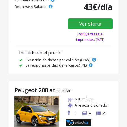
43€/día
Reunirse y Saludar
Ver oferta
Incluye tasas e
impuestos. (VAT)
Incluido en el precio:
Exención de daños por colisión (CDW)
La responsabilidad de terceros(TPL)
Peugeot 208 at
o similar
Automático
Aire acondicionado
5
4
2