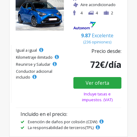
Aire acondicionado
4
4
2
9.87
Excelente
(236 opiniones)
Igual a igual
Precio desde:
Kilometraje ilimitado
72€/día
Reunirse y Saludar
Conductor adicional
incluido
Ver oferta
Incluye tasas e
impuestos. (VAT)
Incluido en el precio:
Exención de daños por colisión (CDW)
La responsabilidad de terceros(TPL)