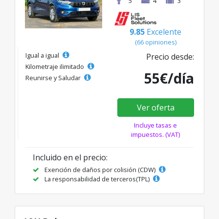
5
4
3
9.85
Excelente
(66 opiniones)
Igual a igual
Precio desde:
Kilometraje ilimitado
55€/día
Reunirse y Saludar
Ver oferta
Incluye tasas e
impuestos. (VAT)
Incluido en el precio:
Exención de daños por colisión (CDW)
La responsabilidad de terceros(TPL)