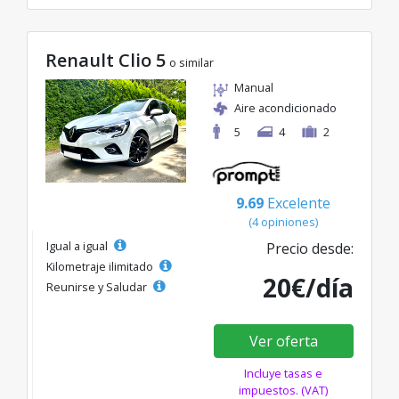
Renault Clio 5
o similar
Manual
Aire acondicionado
5
4
2
9.69
Excelente
(4 opiniones)
Igual a igual
Precio desde:
Kilometraje ilimitado
20€/día
Reunirse y Saludar
Ver oferta
Incluye tasas e
impuestos. (VAT)