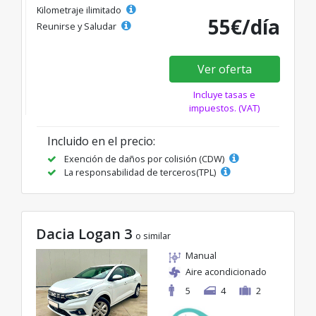
Kilometraje ilimitado
55€/día
Reunirse y Saludar
Ver oferta
Incluye tasas e
impuestos. (VAT)
Incluido en el precio:
Exención de daños por colisión (CDW)
La responsabilidad de terceros(TPL)
Dacia Logan 3
o similar
Manual
Aire acondicionado
5
4
2