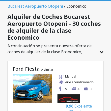
Bucarest Aeropuerto Otopeni
/ Economico
Alquiler de Coches Bucarest
Aeropuerto Otopeni - 30 coches
de alquiler de la clase
Economico
A continuación se presenta nuestra oferta de
coches de alquiler de la clase Economico,
disponible en Bucarest Aeropuerto Otopeni. De
un total de 30 vehículos en esta ubicación,
Ford Fiesta
puedes elegir el modelo ideal de la categoría
o similar
seleccionada, con tarifas excelentes desde solo
Manual
8€/día.
Aire acondicionado
5
4
3
9.96
Excelente