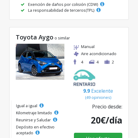
Exención de daños por colisión (CDW)
La responsabilidad de terceros(TPL)
Toyota Aygo
o similar
Manual
Aire acondicionado
4
4
2
9.9
Excelente
(49 opiniones)
Igual a igual
Precio desde:
Kilometraje limitado
20€/día
Reunirse y Saludar
Depósito en efectivo
aceptado