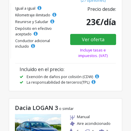
(27 opiniones)
Igual a igual
Precio desde:
Kilometraje ilimitado
23€/día
Reunirse y Saludar
Depósito en efectivo
aceptado
Ver oferta
Conductor adicional
incluido
Incluye tasas e
impuestos. (VAT)
Incluido en el precio:
Exención de daños por colisión (CDW)
La responsabilidad de terceros(TPL)
Dacia LOGAN 3
o similar
Manual
Aire acondicionado