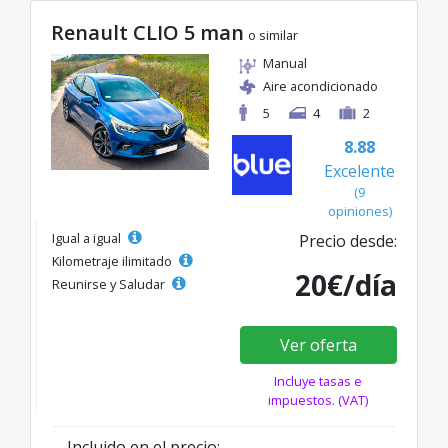
Renault CLIO 5 man
o similar
Manual
Aire acondicionado
5
4
2
8.88
Excelente
(9
opiniones)
Igual a igual
Precio desde:
Kilometraje ilimitado
20€/día
Reunirse y Saludar
Ver oferta
Incluye tasas e
impuestos. (VAT)
Incluido en el precio: