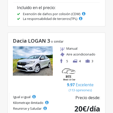
Incluido en el precio:
Exención de daños por colisión (CDW)
La responsabilidad de terceros(TPL)
Dacia LOGAN 3
o similar
Manual
Aire acondicionado
5
4
3
9.97
Excelente
(113 opiniones)
Igual a igual
Precio desde:
Kilometraje ilimitado
20€/día
Reunirse y Saludar