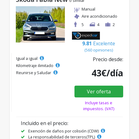
o similar
Manual
Aire acondicionado
5
4
2
9.81
Excelente
(560 opiniones)
Igual a igual
Precio desde:
Kilometraje ilimitado
43€/día
Reunirse y Saludar
Ver oferta
Incluye tasas e
impuestos. (VAT)
Incluido en el precio:
Exención de daños por colisión (CDW)
La responsabilidad de terceros(TPL)