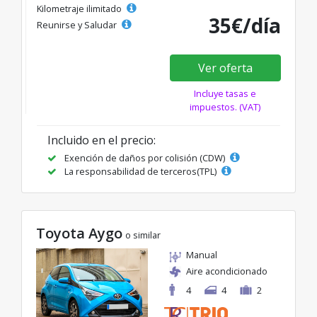
Kilometraje ilimitado
35€/día
Reunirse y Saludar
Ver oferta
Incluye tasas e
impuestos. (VAT)
Incluido en el precio:
Exención de daños por colisión (CDW)
La responsabilidad de terceros(TPL)
Toyota Aygo
o similar
Manual
Aire acondicionado
4
4
2