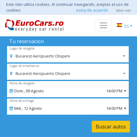
Este sitio utiliza cookies. Al continuar navegando, aceptas el uso de
cookies.
estoy de acuerdo
Saber más
ES
Tu reservacion
Lugar de recogida
Bucarest Aeropuerto Otopeni
Lugar de enseñanza
Bucarest Aeropuerto Otopeni
Fecha de recogida
Dom.,
09
Agosto
14:00 PM
Fecha de entrega
Mié.,
12
Agosto
14:00 PM
Buscar autos