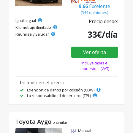
9.66
Excelente
(344 opiniones)
Igual a igual
Precio desde:
Kilometraje ilimitado
33€/día
Reunirse y Saludar
Ver oferta
Incluye tasas e
impuestos. (VAT)
Incluido en el precio:
Exención de daños por colisión (CDW)
La responsabilidad de terceros(TPL)
Toyota Aygo
o similar
Manual