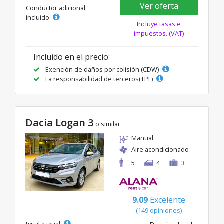
Ver oferta
Conductor adicional
incluido
Incluye tasas e
impuestos. (VAT)
Incluido en el precio:
Exención de daños por colisión (CDW)
La responsabilidad de terceros(TPL)
Dacia Logan 3
o similar
Manual
Aire acondicionado
5
4
3
9.09
Excelente
(149 opiniones)