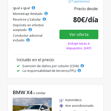
(27 opiniones)
Igual a igual
Precio desde:
Kilometraje ilimitado
80€/día
Reunirse y Saludar
Depósito en efectivo
aceptado
Ver oferta
Conductor adicional
incluido
Incluye tasas e
impuestos. (VAT)
Incluido en el precio:
Exención de daños por colisión (CDW)
La responsabilidad de terceros(TPL)
BMW X4
o similar
Automático
Aire acondicionado