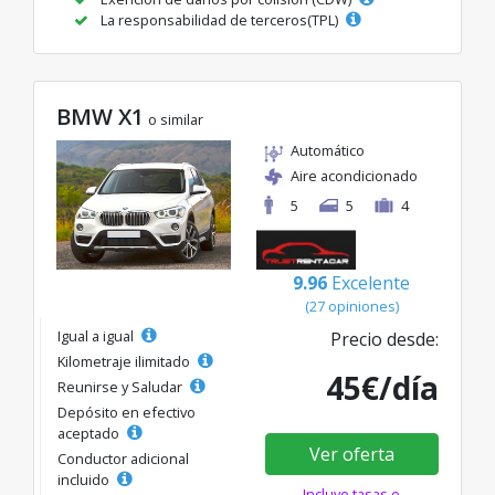
La responsabilidad de terceros(TPL)
BMW X1
o similar
Automático
Aire acondicionado
5
5
4
9.96
Excelente
(27 opiniones)
Igual a igual
Precio desde:
Kilometraje ilimitado
45€/día
Reunirse y Saludar
Depósito en efectivo
aceptado
Ver oferta
Conductor adicional
incluido
Incluye tasas e