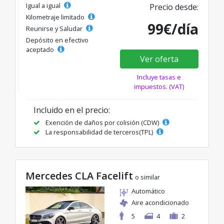
Igual a igual
Precio desde:
Kilometraje limitado
99€/día
Reunirse y Saludar
Depósito en efectivo
aceptado
Ver oferta
Incluye tasas e
impuestos. (VAT)
Incluido en el precio:
Exención de daños por colisión (CDW)
La responsabilidad de terceros(TPL)
Mercedes CLA Facelift
o similar
Automático
Aire acondicionado
5
4
2