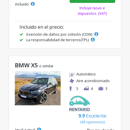
incluido
Incluye tasas e
impuestos. (VAT)
Incluido en el precio:
Exención de daños por colisión (CDW)
La responsabilidad de terceros(TPL)
BMW X5
o similar
Automático
Aire acondicionado
5
4
3
9.9
Excelente
(49 opiniones)
Igual a igual