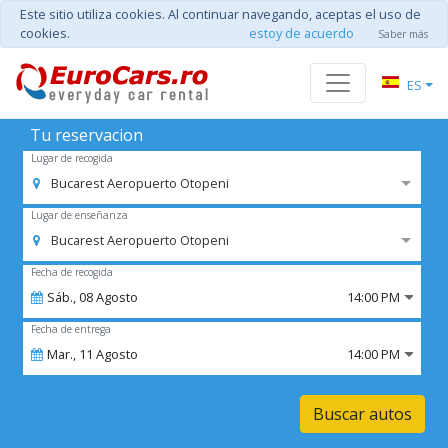
Este sitio utiliza cookies. Al continuar navegando, aceptas el uso de
cookies.
estoy de acuerdo
Saber más
ES
Tu reservacion
Lugar de recogida
Bucarest Aeropuerto Otopeni
Lugar de enseñanza
Bucarest Aeropuerto Otopeni
Fecha de recogida
Sáb.,
08
Agosto
14:00 PM
Fecha de entrega
Mar.,
11
Agosto
14:00 PM
Buscar autos