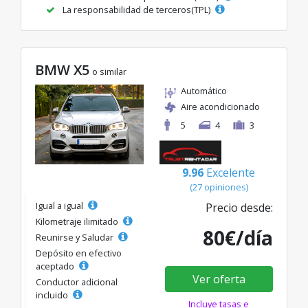
La responsabilidad de terceros(TPL)
BMW X5
o similar
Automático
Aire acondicionado
5
4
3
9.96
Excelente
(27 opiniones)
Igual a igual
Precio desde:
Kilometraje ilimitado
80€/día
Reunirse y Saludar
Depósito en efectivo
aceptado
Ver oferta
Conductor adicional
incluido
Incluye tasas e