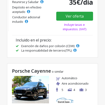
35€/día
Reunirse y Saludar
Depósito en efectivo
aceptado
Ver oferta
Conductor adicional
incluido
Incluye tasas e
impuestos. (VAT)
Incluido en el precio:
Exención de daños por colisión (CDW)
La responsabilidad de terceros(TPL)
Porsche Cayenne
o similar
Automático
Aire acondicionado
5
4
3