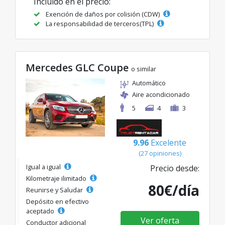
Incluido en el precio:
Exención de daños por colisión (CDW)
La responsabilidad de terceros(TPL)
Mercedes GLC Coupe
o similar
Automático
Aire acondicionado
5
4
3
9.96
Excelente
(27 opiniones)
Igual a igual
Precio desde:
Kilometraje ilimitado
80€/día
Reunirse y Saludar
Depósito en efectivo
aceptado
Ver oferta
Conductor adicional