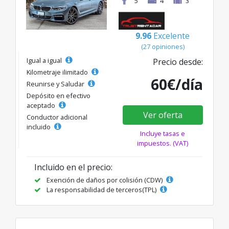
5
4
3
9.96
Excelente
(27 opiniones)
Igual a igual
Precio desde:
Kilometraje ilimitado
60€/día
Reunirse y Saludar
Depósito en efectivo
aceptado
Ver oferta
Conductor adicional
incluido
Incluye tasas e
impuestos. (VAT)
Incluido en el precio:
Exención de daños por colisión (CDW)
La responsabilidad de terceros(TPL)