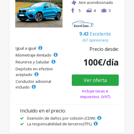
Aire acondicionado
5
4
3
9.43
Excelente
(67 opiniones)
Igual a igual
Precio desde:
Kilometraje ilimitado
100€/día
Reunirse y Saludar
Depósito en efectivo
aceptado
Ver oferta
Conductor adicional
incluido
Incluye tasas e
impuestos. (VAT)
Incluido en el precio:
Exención de daños por colisión (CDW)
La responsabilidad de terceros(TPL)