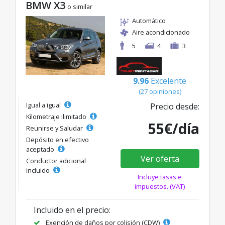
BMW X3
o similar
Automático
Aire acondicionado
5
4
3
9.96
Excelente
(27 opiniones)
Igual a igual
Precio desde:
Kilometraje ilimitado
55€/día
Reunirse y Saludar
Depósito en efectivo
aceptado
Ver oferta
Conductor adicional
incluido
Incluye tasas e
impuestos. (VAT)
Incluido en el precio:
Exención de daños por colisión (CDW)