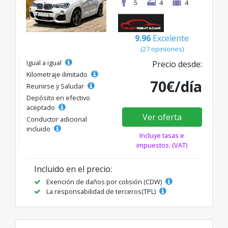
5
4
4
9.96
Excelente
(27 opiniones)
Igual a igual
Precio desde:
Kilometraje ilimitado
70€/día
Reunirse y Saludar
Depósito en efectivo
aceptado
Ver oferta
Conductor adicional
incluido
Incluye tasas e
impuestos. (VAT)
Incluido en el precio:
Exención de daños por colisión (CDW)
La responsabilidad de terceros(TPL)