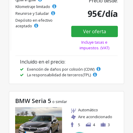
Precio desde:
Kilometraje limitado
95€/día
Reunirse y Saludar
Depósito en efectivo
aceptado
Ver oferta
Incluye tasas e
impuestos. (VAT)
Incluido en el precio:
Exención de daños por colisión (CDW)
La responsabilidad de terceros(TPL)
BMW Seria 5
o similar
Automático
Aire acondicionado
5
4
3