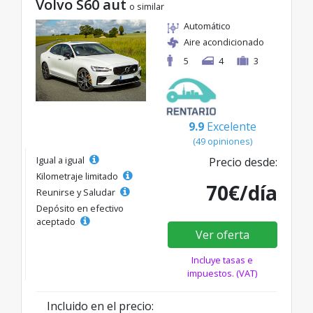
Volvo S60 aut
o similar
Automático
Aire acondicionado
5
4
3
9.9
Excelente
(49 opiniones)
Igual a igual
Precio desde:
Kilometraje limitado
70€/día
Reunirse y Saludar
Depósito en efectivo
aceptado
Ver oferta
Incluye tasas e
impuestos. (VAT)
Incluido en el precio: