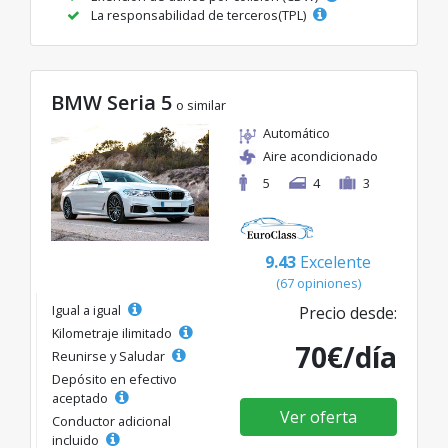
La responsabilidad de terceros(TPL)
BMW Seria 5
o similar
Automático
Aire acondicionado
5
4
3
9.43
Excelente
(67 opiniones)
Igual a igual
Precio desde:
Kilometraje ilimitado
70€/día
Reunirse y Saludar
Depósito en efectivo
aceptado
Ver oferta
Conductor adicional
incluido