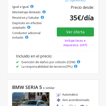
(27 opiniones)
Igual a igual
Precio desde:
Kilometraje ilimitado
35€/día
Reunirse y Saludar
Depósito en efectivo
aceptado
Ver oferta
Conductor adicional
incluido
Incluye tasas e
impuestos. (VAT)
Incluido en el precio:
Exención de daños por colisión (CDW)
La responsabilidad de terceros(TPL)
BMW SERIA 5
o similar
Automático
Aire acondicionado