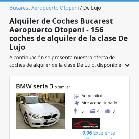
Bucarest Aeropuerto Otopeni
/ De Lujo
Alquiler de Coches Bucarest
Aeropuerto Otopeni - 156
coches de alquiler de la clase De
Lujo
A continuación se presenta nuestra oferta de
coches de alquiler de la clase De Lujo, disponible
en Bucarest Aeropuerto Otopeni. De un total de
156 vehículos en esta ubicación, puedes elegir el
BMW seria 3
modelo ideal de la categoría seleccionada, con
o similar
tarifas excelentes desde solo 32€/día.
Automático
Aire acondicionado
5
4
3
9.96
Excelente