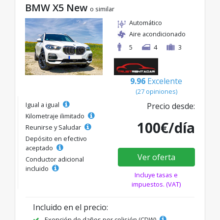
BMW X5 New
o similar
Automático
Aire acondicionado
5
4
3
9.96
Excelente
(27 opiniones)
Igual a igual
Precio desde:
Kilometraje ilimitado
100€/día
Reunirse y Saludar
Depósito en efectivo
aceptado
Ver oferta
Conductor adicional
incluido
Incluye tasas e
impuestos. (VAT)
Incluido en el precio:
Exención de daños por colisión (CDW)