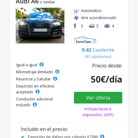
Audi A6
o similar
Automático
Aire acondicionado
5
5
4
9.43
Excelente
(67 opiniones)
Igual a igual
Precio desde:
Kilometraje ilimitado
50€/día
Reunirse y Saludar
Depósito en efectivo
aceptado
Ver oferta
Conductor adicional
incluido
Incluye tasas e
impuestos. (VAT)
Incluido en el precio:
Exención de daños por colisión (CDW)