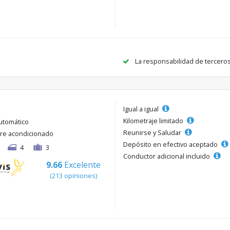
La responsabilidad de tercero
Igual a igual
Kilometraje limitado
utomático
Reunirse y Saludar
ire acondicionado
Depósito en efectivo aceptado
4
3
Conductor adicional incluido
9.66
Excelente
(213 opiniones)