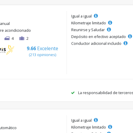
Igual a igual
Kilometraje limitado
anual
Reunirse y Saludar
ire acondicionado
Depósito en efectivo aceptado
4
2
Conductor adicional incluido
9.66
Excelente
(213 opiniones)
La responsabilidad de tercero
Igual a igual
Kilometraje limitado
utomático