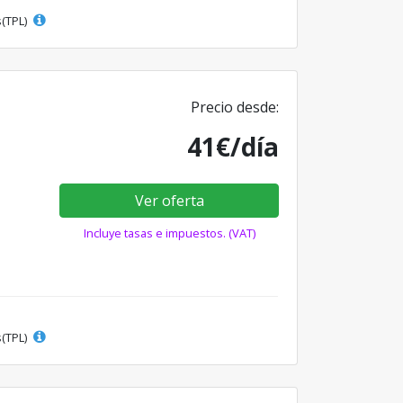
s(TPL)
Precio desde:
41€/día
Ver oferta
Incluye tasas e impuestos. (VAT)
s(TPL)