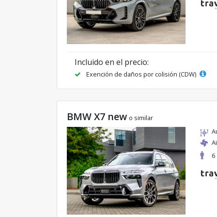
Incluido en el precio:
Exención de daños por colisión (CDW)
BMW X7 new
o similar
A
A
6