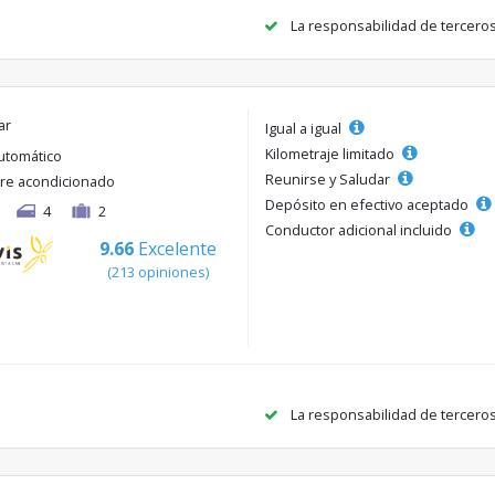
La responsabilidad de tercero
ar
Igual a igual
Kilometraje limitado
utomático
Reunirse y Saludar
ire acondicionado
Depósito en efectivo aceptado
4
2
Conductor adicional incluido
9.66
Excelente
(213 opiniones)
La responsabilidad de tercero