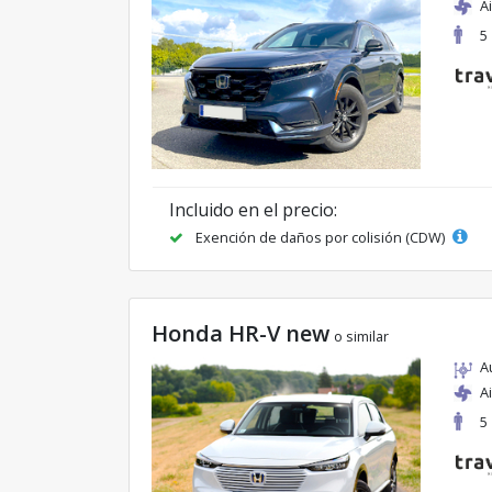
A
5
Incluido en el precio:
Exención de daños por colisión (CDW)
Honda HR-V new
o similar
A
A
5