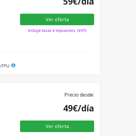
59€/día
Ver oferta
Incluye tasas e impuestos. (VAT)
s(TPL)
Precio desde:
49€/día
Ver oferta