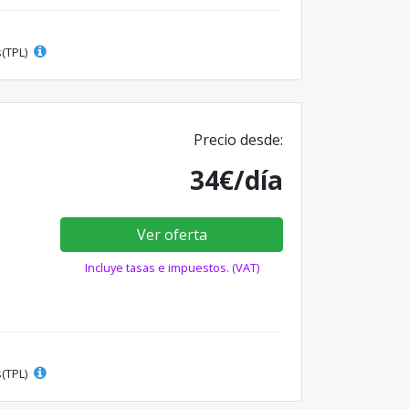
s(TPL)
Precio desde:
34€/día
Ver oferta
Incluye tasas e impuestos. (VAT)
s(TPL)