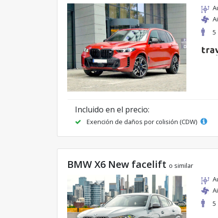
A
A
5
Incluido en el precio:
Exención de daños por colisión (CDW)
BMW X6 New facelift
o similar
A
A
5