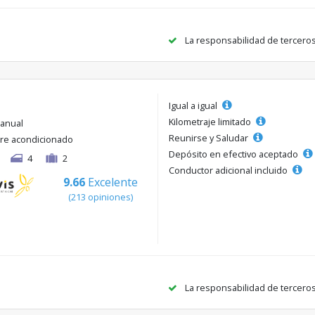
La responsabilidad de tercero
Igual a igual
Kilometraje limitado
anual
Reunirse y Saludar
ire acondicionado
Depósito en efectivo aceptado
4
2
Conductor adicional incluido
9.66
Excelente
(213 opiniones)
La responsabilidad de tercero