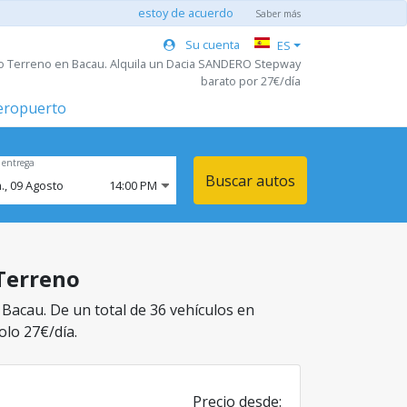
estoy de acuerdo
Saber más
Su cuenta
ES
do Terreno en Bacau. Alquila un Dacia SANDERO Stepway
barato por 27€/día
aeropuerto
 entrega
Buscar autos
.,
09
Agosto
14:00 PM
 Terreno
 Bacau. De un total de 36 vehículos en
olo 27€/día.
Precio desde: