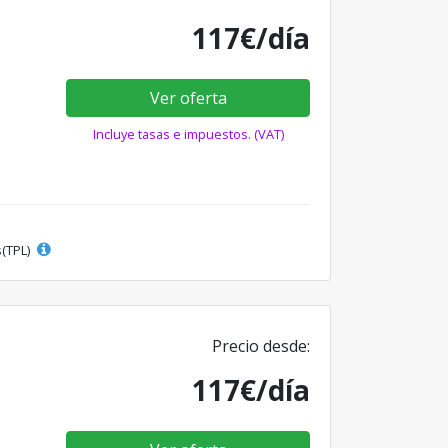
117€/día
Ver oferta
Incluye tasas e impuestos. (VAT)
s(TPL)
Precio desde:
117€/día