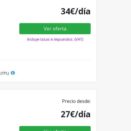
34€/día
Ver oferta
Incluye tasas e impuestos. (VAT)
s(TPL)
Precio desde:
27€/día