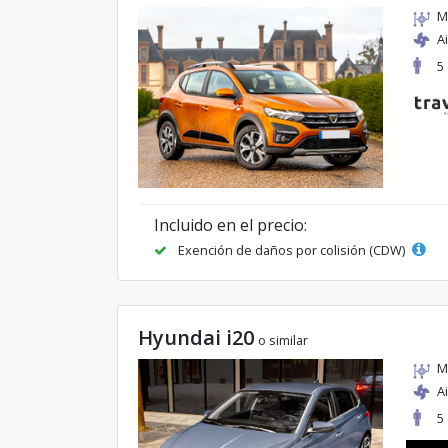
M
A
5
Incluido en el precio:
Exención de daños por colisión (CDW)
Hyundai i20
o similar
M
A
5