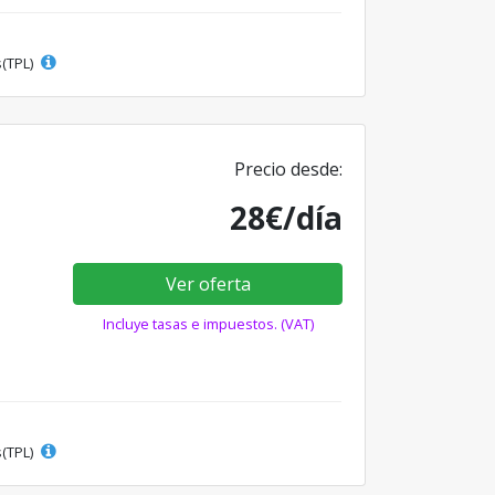
s(TPL)
Precio desde:
28€/día
Ver oferta
Incluye tasas e impuestos. (VAT)
s(TPL)