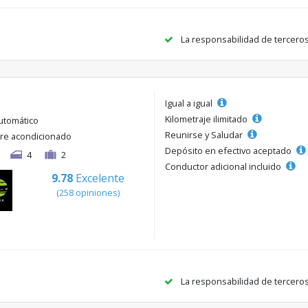
La responsabilidad de tercero
Igual a igual
Kilometraje ilimitado
utomático
Reunirse y Saludar
ire acondicionado
Depósito en efectivo aceptado
4
2
Conductor adicional incluido
9.78
Excelente
(258 opiniones)
La responsabilidad de tercero