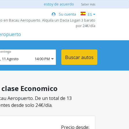
estoy de acuerdo
Saber más
Su cuenta
ES
o en Bacau Aeropuerto. Alquila un Dacia Logan 3 barato
por 24€/día
aeropuerto
 entrega
Buscar autos
,
11
Agosto
14:00 PM
a clase Economico
cau Aeropuerto. De un total de 13
entes desde solo 24€/día.
Precio desde: