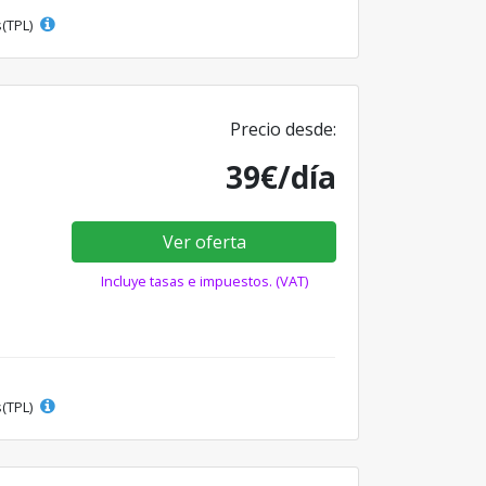
s(TPL)
Precio desde:
39€/día
Ver oferta
Incluye tasas e impuestos. (VAT)
s(TPL)