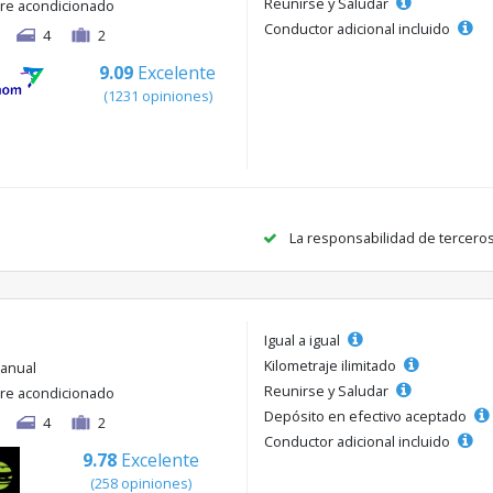
Reunirse y Saludar
ire acondicionado
Conductor adicional incluido
4
2
9.09
Excelente
(1231 opiniones)
La responsabilidad de tercero
Igual a igual
Kilometraje ilimitado
anual
Reunirse y Saludar
ire acondicionado
Depósito en efectivo aceptado
4
2
Conductor adicional incluido
9.78
Excelente
(258 opiniones)