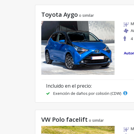
Toyota Aygo
o similar
M
A
4
Incluido en el precio:
Exención de daños por colisión (CDW)
VW Polo facelift
o similar
M