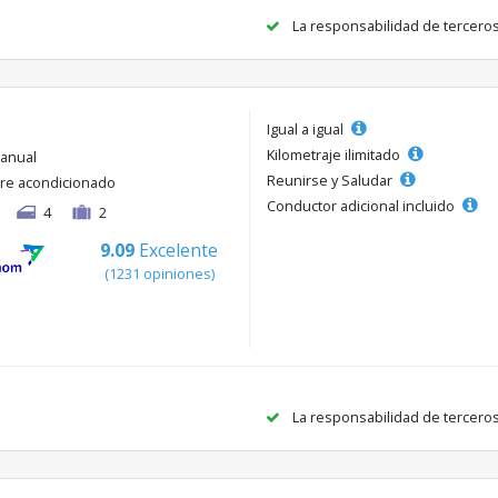
La responsabilidad de tercero
Igual a igual
Kilometraje ilimitado
anual
Reunirse y Saludar
ire acondicionado
Conductor adicional incluido
4
2
9.09
Excelente
(1231 opiniones)
La responsabilidad de tercero