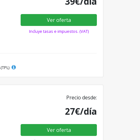
39€/día
Ver oferta
Incluye tasas e impuestos. (VAT)
s(TPL)
Precio desde:
27€/día
Ver oferta