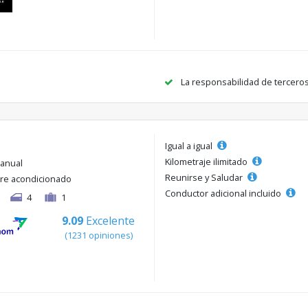
La responsabilidad de tercero
Igual a igual
Kilometraje ilimitado
anual
Reunirse y Saludar
ire acondicionado
Conductor adicional incluido
4
1
9.09
Excelente
(1231 opiniones)