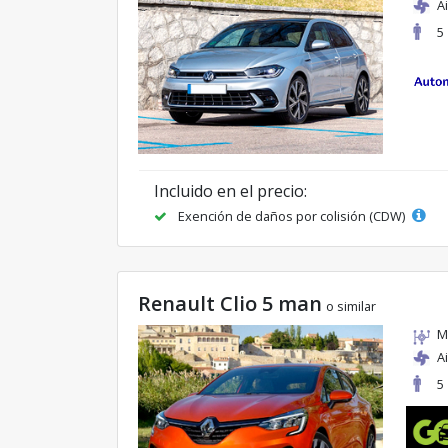
A
5
Incluido en el precio:
Exención de daños por colisión (CDW)
Renault Clio 5 man
o similar
M
A
5