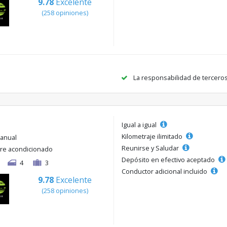
9.78
Excelente
(258 opiniones)
La responsabilidad de tercero
Igual a igual
Kilometraje ilimitado
anual
Reunirse y Saludar
ire acondicionado
Depósito en efectivo aceptado
4
3
Conductor adicional incluido
9.78
Excelente
(258 opiniones)