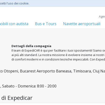
etti l'uso dei cookie.
Agen
bili con autista
Bus e Tours
Navette aeroportuali
Dettagli della compagnia
Il team di ExpediCAR è qui per facilitare i tuoi spostamenti! Siamo o
ai più alti standard. La nostra missione è evolvere insieme ai nostr
di comfort moderni e in condizioni tecniche impeccabili. Con Exped
supportata da un team di professionisti dediti alla tua sicurezza e 
principali città della Romania: Bucarest, Cluj-Napoca e Timișoara.
o Otopeni, Bucarest Aeroporto Baneasa, Timisoara, Cluj N
0, Sabato - Domenica: 8:00 - 20:00
i di Expedicar