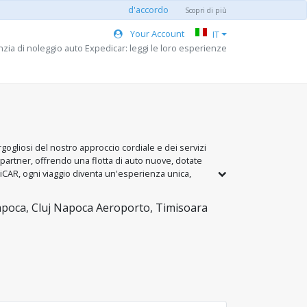
d'accordo
Scopri di più
Your Account
IT
zia di noleggio auto Expedicar: leggi le loro esperienze
rgogliosi del nostro approccio cordiale e dei servizi
i partner, offrendo una flotta di auto nuove, dotate
iCAR, ogni viaggio diventa un'esperienza unica,
al tuo comfort. Siamo a tua disposizione nelle
apoca, Cluj Napoca Aeroporto, Timisoara