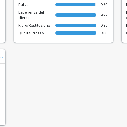
Pulizia
9.69
Esperienza del
9.92
cliente
Ritiro/Restituzione
9.89
Qualità/Prezzo
9.88
ve