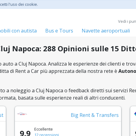
etti l'uso dei cookie.
Vedi i pu
bili con autista
Bus e Tours
Navette aeroportuali
uj Napoca: 288 Opinioni sulle 15 Ditt
o auto a Cluj Napoca. Analizza le esperienze dei clienti e trov
ditta di Rent a Car più apprezzata della nostra rete è
Autono
uto a noleggio a Cluj Napoca o feedback diretti sui servizi Ren
ormata, basata sulle esperienze reali di altri conducenti.
st
Big Rent & Transfers
Eccellente
9.9
12 recensioni