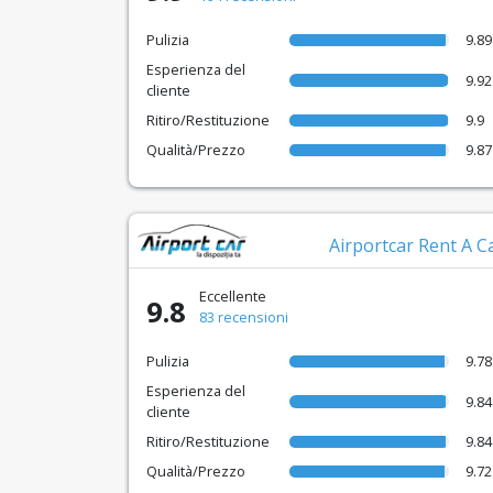
Pulizia
9.89
Esperienza del
9.92
cliente
Ritiro/Restituzione
9.9
Qualità/Prezzo
9.87
Airportcar Rent A C
Eccellente
9.8
83 recensioni
Pulizia
9.78
Esperienza del
9.84
cliente
Ritiro/Restituzione
9.84
Qualità/Prezzo
9.72