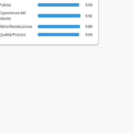
Pulizia
9.69
Esperienza del
9.92
cliente
Ritiro/Restituzione
9.89
Qualità/Prezzo
9.69