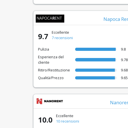
Napoca Re
Eccellente
9.7
7 recensioni
Pulizia
9.8
Esperienza del
9.78
cliente
Ritiro/Restituzione
9.68
Qualità/Prezzo
9.65
Nanore
Eccellente
10.0
10 recensioni