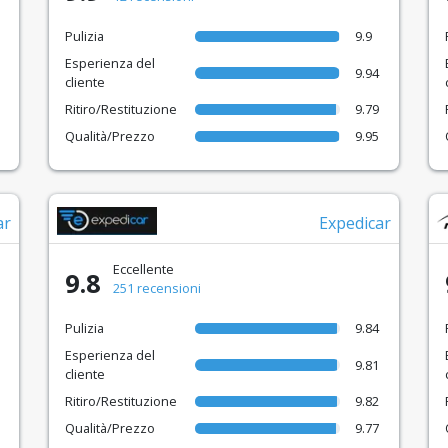
Pulizia
9.9
Esperienza del
9.94
cliente
Ritiro/Restituzione
9.79
Qualità/Prezzo
9.95
ar
Expedicar
Eccellente
9.8
251 recensioni
Pulizia
9.84
Esperienza del
9.81
cliente
Ritiro/Restituzione
9.82
Qualità/Prezzo
9.77