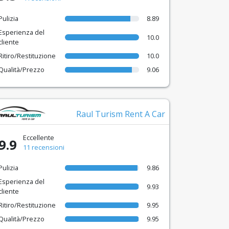
Pulizia
8.89
Esperienza del
10.0
cliente
Ritiro/Restituzione
10.0
Qualità/Prezzo
9.06
Raul Turism Rent A Car
Eccellente
9.9
11 recensioni
Pulizia
9.86
Esperienza del
9.93
cliente
Ritiro/Restituzione
9.95
Qualità/Prezzo
9.95