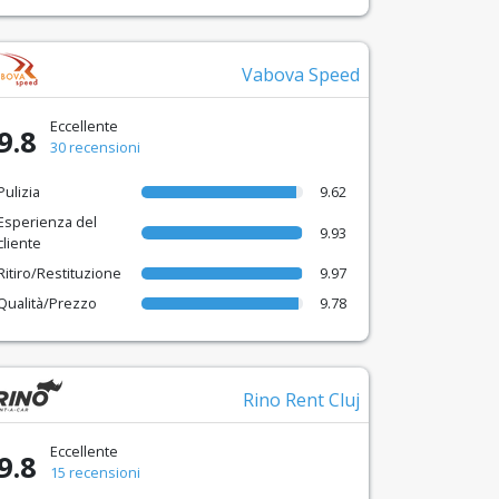
Vabova Speed
Eccellente
9.8
30 recensioni
Pulizia
9.62
Esperienza del
9.93
cliente
Ritiro/Restituzione
9.97
Qualità/Prezzo
9.78
Rino Rent Cluj
Eccellente
9.8
15 recensioni