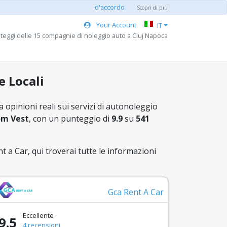
d'accordo
Scopri di più
Your Account
IT
nteggi delle 15 compagnie di noleggio auto a Cluj Napoca
e Locali
a opinioni reali sui servizi di autonoleggio
m Vest
, con un punteggio di
9.9
su
541
t a Car, qui troverai tutte le informazioni
Gca Rent A Car
Eccellente
9.5
4 recensioni