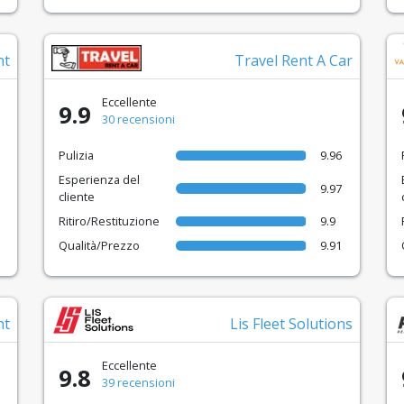
nt
Travel Rent A Car
Eccellente
9.9
30 recensioni
Pulizia
9.96
Esperienza del
9.97
cliente
Ritiro/Restituzione
9.9
Qualità/Prezzo
9.91
nt
Lis Fleet Solutions
Eccellente
9.8
39 recensioni