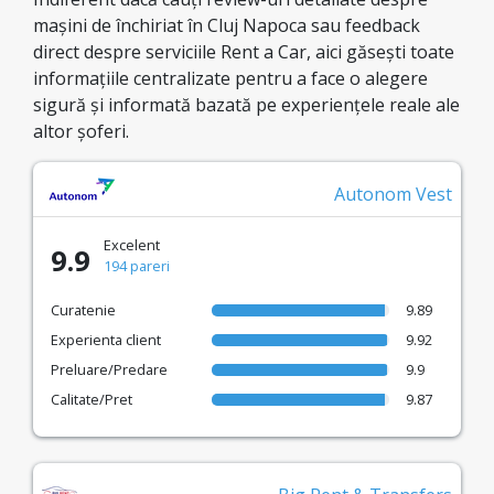
mașini de închiriat în Cluj Napoca sau feedback
direct despre serviciile Rent a Car, aici găsești toate
informațiile centralizate pentru a face o alegere
sigură și informată bazată pe experiențele reale ale
altor șoferi.
Autonom Vest
Excelent
9.9
194 pareri
Curatenie
9.89
Experienta client
9.92
Preluare/Predare
9.9
Calitate/Pret
9.87