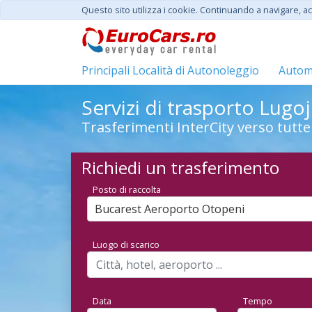
Questo sito utilizza i cookie. Continuando a navigare, acc
Principali Località di Autonoleggio
Automo
Servizi di trasporto Lugoj 
Trasferimenti InterCity verso tutte
Richiedi un trasferimento
Posto di raccolta
Bucarest Aeroporto Otopeni
Luogo di scarico
Data
Tempo