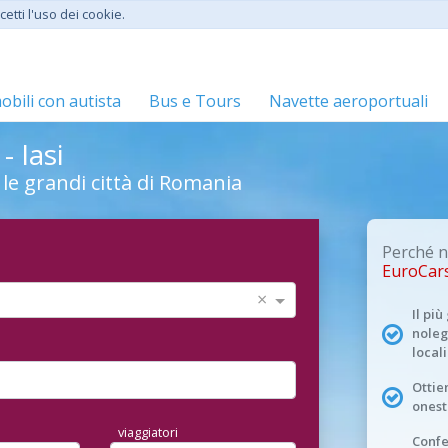
etti l'uso dei cookie.
bili con autista
Bus e Tours
Navette aeroportuali
- Iasi
 le grandi città di Romania
Perché n
EuroCar
×
Il pi
noleg
locali
Ottien
onest
viaggiatori
Conf