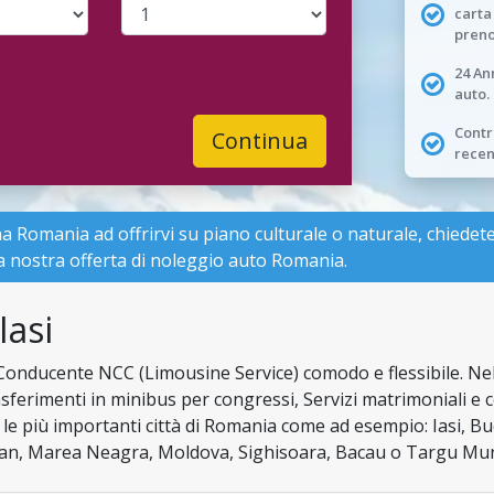
carta
preno
24 An
auto.
Contro
Continua
recen
ha Romania ad offrirvi su piano culturale o naturale, chiede
la nostra
offerta di noleggio auto Romania
.
Iasi
 Conducente NCC (Limousine Service) comodo e flessibile. N
asferimenti in minibus per congressi, Servizi matrimoniali e 
 le più importanti città di Romania come ad esempio: Iasi, Bu
Bran, Marea Neagra, Moldova, Sighisoara, Bacau o Targu Mures