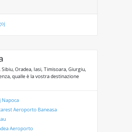
oj
a
 Sibiu, Oradea, Iasi, Timisoara, Giurgiu,
enza, qualle è la vostra destinazione
j Napoca
arest Aeroporto Baneasa
cau
dea Aeroporto