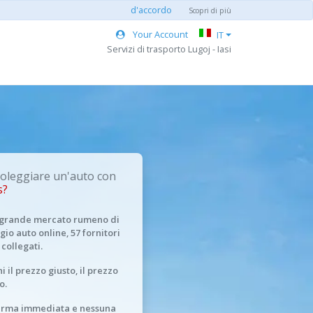
d'accordo
Scopri di più
Your Account
IT
Servizi di trasporto Lugoj - Iasi
oleggiare un'auto con
s?
ù grande mercato rumeno di
gio auto online, 57 fornitori
 collegati.
i il prezzo giusto, il prezzo
o.
erma immediata e nessuna