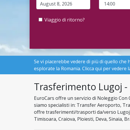
Viaggio di ritorno?
Se vi piacerebbe vedere di più di quello che 
esplorate la Romania. Clicca qui per vedere 
Trasferimento Lugoj - 
EuroCars offre un servizio di Noleggio Con
siamo specialisti in: Transfer Aeroporto, Tr
offre trasferimenti/trasporti da/verso Lugoj
Timisoara, Craiova, Ploiesti, Deva, Sinaia, 